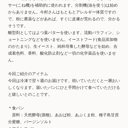
サー(こね機)を補助的に使われます。分割機(油を使う)は始め
からありません。今村さんはもともとアレルギー体質ですの
で、粉に農薬などがあれば、すぐに皮膚が荒れるので、分かる
そうです。
離型剤としてはよつ葉バターを使います。流動パラフィン、シ
ョートニングなどを使いません。イーストフード(食品添加物
のかたまり)、生イースト、純粋培養した酵母などを始め、合
成着色料、香料、酸化防止剤など一切の化学薬品を使いませ
ん。
今回ご紹介のアイテム
今回は冷凍で翌々週のお届けです。焼いていただくと一層おい
しくなります。届いたパンにひと手間かけて食べていただける
と嬉しいとのことです。
＊食パン
原料：天然酵母(酒種)、あおば粉、あぶくま粉、種子島甘蔗
分蜜糖、バージンソルト