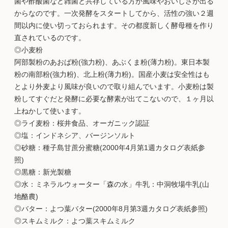
菌や酢酸菌など雑菌と共存している方が風味やおいしさが出る
からなのです。一次発酵をスタートしてから、活性の強い２週
間以内に使い切っておられます。その都度新しく酵母種を作り
直されているのです。
◎小麦粉
阿部製粉のあおば粉(強力粉)、あぶくま粉(薄力粉)。東日本製
粉の南部粉(強力粉)、北上粉(薄力粉)。国産小麦は安全性はも
とより外麦より風味が良いので取り組んでいます。小麦粉は製
粉してすぐだと発酵に必要な酵素が出てこないので、１ヶ月以
上ねかして使います。
◎ライ麦粉：桜井食品、オーガニック認証
◎塩：インドネシア、バージンソルト
◎砂糖：種子島甘蔗分蜜糖(2000年4月第1週カタログ表紙参
照)
◎黒糖：新光製糖
◎水：ミネラルウォーター「森の水」牛乳：中洞牧場牛乳(山
地酪農)
◎バター：よつ葉バター(2000年8月第3週カタログ表紙参照)
◎スキムミルク：よつ葉スキムミルク