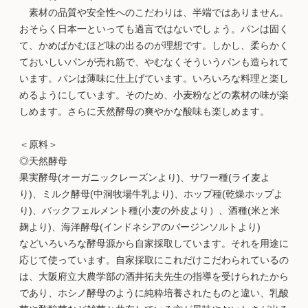
素材の品質や安全性へのこだわりは、半端ではありません。
おそらく日本一といっても過言ではないでしょう。パンは固く
て、かめばかむほど味の出るのが理想です。しかし、柔らかく
ておいしいパンが売れ筋で、やむなくそういうパンも造られて
います。パンは薄味に仕上げています。いろいろな料理と楽し
めるようにしています。そのため、小麦粉などの素材の味が楽
しめます。さらに天然酵母の爽やかな酸味も楽しめます。
＜原料＞
◎天然酵母
果実酵母(オーガニックレーズンより)、サワー種(ライ麦よ
り)、ミルク酵母(中洞牧場牛乳より)、ホップ種(乾燥ホップよ
り)、バックフェルメント種(小麦の外皮より）、酒種(米と米
麹より)、海洋酵母(インドネシアのバージンソルトより)
などいろいろな酵母源から自家採取しています。それを用途に
応じて使っています。自家採取にこれだけこだわられているの
は、大阪府立大農学部の酒井拓夫先生の指導を受けられたから
であり、ホシノ酵母のように純粋培養されたものと違い、乳酸