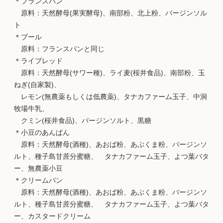
＊フランスパン
原料：天然酵母(果実酵母)、南部粉、北上粉、バージンソル
ト
＊ブール
原料：フランスパンと同じ
＊ライブレッド
原料：天然酵母(サワー種)、ライ麦(桜井食品)、南部粉、玉
ねぎ(自家製)、
レモン(無農薬もしくは低農薬)、タナカファーム玉子、中洞
牧場牛乳、
クミン(桜井食品)、バージンソルト、黒糖
＊小豆のあんぱん
原料：天然酵母(酒種)、あおば粉、あぶくま粉、バージンソ
ルト、種子島甘蔗分蜜糖、 タナカファーム玉子、よつ葉バタ
ー、無農薬小豆
＊クリームパン
原料：天然酵母(酒種)、あおば粉、あぶくま粉、バージンソ
ルト、種子島甘蔗分蜜糖、 タナカファーム玉子、よつ葉バタ
ー、カスタードクリーム