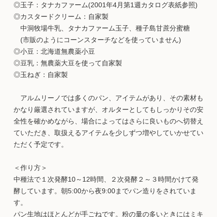
◎玉子：タナカファーム(2001年4月第1週カタログ表紙参照)
◎カスタードクリーム：自家製
中洞牧場牛乳、タナカファーム玉子、種子島甘蔗分蜜糖
(市販のようにコーンスターチなどを使っていません)
◎小豆：北海道無農薬小豆
◎豆乳：無農薬大豆を使って自家製
◎玉ねぎ：自家製
アルムリーノでは多くのパン、アイテムがあり、その素材も
かなり厳選されていますが、オルターとしてもしっかりその安
全性を確かめながら、場合によってはさらに良いものへ切替え
ていただき、取扱えるアイテムを少しずつ増やしていかせてい
ただく予定です。
＜作り方＞
中種法で１次発酵10～12時間、２次発酵２～３時間かけて発
酵しています。朝5:00から夜9:00までパン造りをされていま
す。
パン生地はほとんどが手ごねです。粉の量の多いときにはミキ