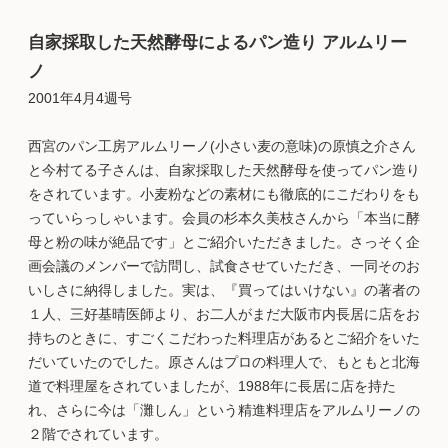
自家採取した天然酵母によるパン造り アルムリー
ノ
2001年4月4週号
西宮のパン工房アルムリーノ(小さい麦の意味)の原慎之介さん
と今村てる子さんは、自家採取した天然酵母を使ってパン造り
をされています。小麦粉などの素材にも徹底的にこだわりをも
っていらっしゃいます。会員の杉本久美枝さんから「本当に酵
母と粉の味が絶品です」とご紹介いただきました。さっそく企
画会議のメンバーで訪問し、試食させていただき、一同そのお
いしさに納得しました。実は、『買ってはいけない』の著者の
１人、三好基晴医師より、お二人がまだ大阪市内長居に店をお
持ちのときに、すごくこだわった料理店があるとご紹介をいた
だいていたのでした。原さんはプロの料理人で、もともと北海
道で料理屋をされていましたが、1988年に長居に店を持た
れ、さらに今は「灘しん」という精進料理店をアルムリーノの
２階でされています。