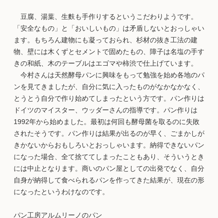
豆腐、湯葉、生麩も手作りするというこだわりようです。
「安全なもの」と「おいしいもの」は矛盾しないとおっしゃい
ます。もちろん建物にも凝っておられ、杉材の抜き工法の建
物、壁には木くずとセメントで固めたもの、障子は名塩の手す
きの和紙、木のテーブルはエゴマや柿渋で仕上げています。
今村さんは天然酵母パンに興味をもって勉強を始め各地のパ
ンを見てきましたが、自分に気に入ったものがなかなかなく、
とうとう自分で作り始めてしまったという方です。パン作りは
ドイツのマイスター、ウッダーさんの指導です。パン作りは
1992年から始めました。最初は何回も酵母菌を取るのに失敗
されたそうです。パン作りは結果が出るのが早く、ごまかしが
きかないからおもしろいとおっしゃいます。納得できないパン
になった場合、全て捨ててしまったこともあり、そういうとき
には中止となります。商いのパン屋としての出発でなく、自分
自身が納得して食べられるパンを作ってきた結果が、現在の形
になったというわけなのです。
パン工房アルムリーノのパン