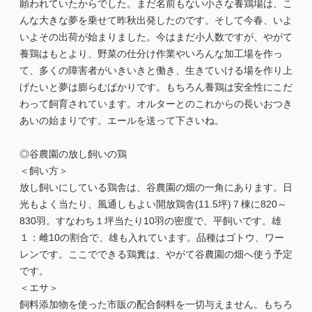
願われていたからでした。まだ名前もない小さな養鶏場は、こ
んな大きな夢を乗せて昨秋出発したのです。そして今春、いよ
いよその出荷が始まりました。今はまだ小人数ですが、やがて
養鶏はもとより、野菜の仕分け作業やいろんな加工場を作っ
て、多くの障害者がいきいきと働き、生きていける場を作り上
げたいと夢は膨らむばかりです。もちろん養鶏は安全性にこだ
わって飼育されています。オルターとのこれからの長いおつき
あいの始まりです。エールを送って下さいね。
◎谷農園の放し飼いの鶏
＜飼い方＞
放し飼いにしている鶏舎は、谷農園の畑の一角にあります。日
光もよく当たり、風通しもよい開放鶏舎(11.5坪)７棟に820～
830羽。すなわち１坪当たり10羽の密度で、平飼いです。雄
１：雌10の割合で、雄も入れています。品種はゴトウ、ワー
レンです。ここでできる鶏糞は、やがて谷農園の畑へ使う予定
です。
＜エサ＞
飼料添加物を使った市販の配合飼料を一切与えません。もちろ