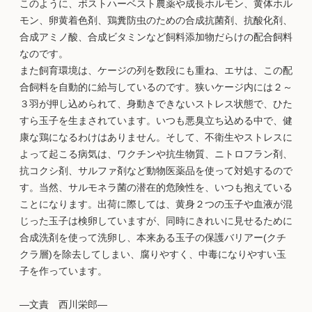
このように、ポストハーベスト農薬や成長ホルモン、黄体ホル
モン、卵黄着色剤、鶏糞防虫のための合成抗菌剤、抗酸化剤、
合成アミノ酸、合成ビタミンなど飼料添加物だらけの配合飼料
なのです。
また飼育環境は、ケージの列を数段にも重ね、エサは、この配
合飼料を自動的に給与しているのです。狭いケージ内には２～
３羽が押し込められて、身動きできないストレス状態で、ひた
すら玉子を生まされています。いつも悪臭立ち込める中で、健
康な鶏になるわけはありません。そして、不衛生やストレスに
よって起こる病気は、ワクチンや抗生物質、ニトロフラン剤、
抗コクシ剤、サルファ剤など動物医薬品を使って対処するので
す。当然、サルモネラ菌の潜在的危険性を、いつも抱えている
ことになります。出荷に際しては、黄身２つの玉子や血液が混
じった玉子は検卵していますが、同時にきれいに見せるために
合成洗剤を使って洗卵し、本来ある玉子の保護バリアー(クチ
クラ層)を除去してしまい、腐りやすく、中毒になりやすい玉
子を作っています。
―文責 西川栄郎―