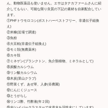
ん、動物医薬品も使いません。エサはタナカファームさんに紹
介してもらい、可能な限り良質の下記の素材を自家配合してい
ます。
①PHFトウモロコシ(ポストハーベストフリー、非遺伝子組換
え)
②米糠(近場で調達)
③魚粉
④大豆粕(非遺伝子組換え)
⑤モミ殻(無農薬米)
⑥カキ殻
⑦ミネゲン(プランクトン、魚介類積物、ミネラルとして)
⑧炭酸カルシウム
⑨リン酸カルシウム
⑩木炭(里山クラブ)
⑪野菜くず、あぜ草、人参(谷農園)
⑫にんにくジュース
⑬とうがらし
⑭リンゴ酢、竹酢液(年２回)
⑮水(ハイパークラスターで水道水を活性水にしています)