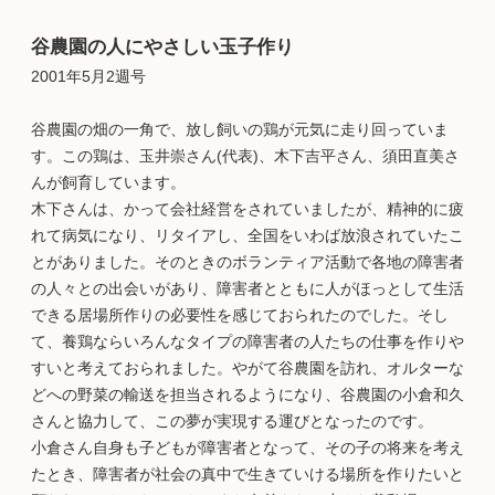
谷農園の人にやさしい玉子作り
2001年5月2週号
谷農園の畑の一角で、放し飼いの鶏が元気に走り回っていま
す。この鶏は、玉井崇さん(代表)、木下吉平さん、須田直美さ
んが飼育しています。
木下さんは、かって会社経営をされていましたが、精神的に疲
れて病気になり、リタイアし、全国をいわば放浪されていたこ
とがありました。そのときのボランティア活動で各地の障害者
の人々との出会いがあり、障害者とともに人がほっとして生活
できる居場所作りの必要性を感じておられたのでした。そし
て、養鶏ならいろんなタイプの障害者の人たちの仕事を作りや
すいと考えておられました。やがて谷農園を訪れ、オルターな
どへの野菜の輸送を担当されるようになり、谷農園の小倉和久
さんと協力して、この夢が実現する運びとなったのです。
小倉さん自身も子どもが障害者となって、その子の将来を考え
たとき、障害者が社会の真中で生きていける場所を作りたいと