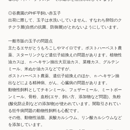
◎谷農園のPHF平飼い赤玉子
出荷に際して、玉子は水洗いしていません。すなわち卵殻のク
チクラ層(自然の抗菌、防御層)がとれないようにしています。
一般市販の玉子の問題点
主たるエサがとうもろこしやマイロです。ポストハーベスト農
薬、スターリンクなど遺伝子組換えの問題があります。植物性
油カスは、ｎ-ヘキサン抽出大豆油カス、菜種カス、グルテン
ミール、米ぬか油カスなどですが、
ポストハーベスト農薬、遺伝子組換えのほか、ｎ-ヘキサン抽
出などによる精神病、がん、心臓病の問題があります。
動物性飼料としてチキンミール、フェザーミール、ミートボー
ンミール、骨粉、血粉(エサ、飼い方、添加物など問題)、魚粉
(酸化防止剤などの添加物)が使われています。闇取引されてい
る狂牛病問題の動物性飼料も心配です。
その他、動物性油脂、炭酸カルシウム、リン酸カルシウムなど
を添加しています。