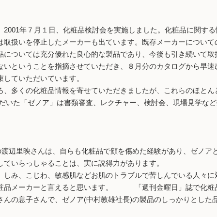
2001年７月１日、化粧品検討会を実施しました。化粧品に関す
取扱いを停止したメーカーも出ています。既存メーカーについての検
については充分優れた良心的な製品であり、今後も引き続いて取
ないということを指摘させていただき、８月分のカタログから早速
束していただいています。
、多くの化粧品情報を寄せていただきましたが、これらのほとん
ただいた「ゼノア」は書類審査、レクチャー、検討会、現場見学な
映の渡辺里映さんは、自らも化粧品で顔を傷めた経験があり、ゼノア
していらっしゃることは、実に説得力があります。
しみ、こじわ、敏感肌などお肌のトラブルで苦しんでいる人々に
化粧品メーカーと言えると思います。 「週刊金曜日」誌で化粧
さんの息子さんで、ゼノア(中村教雄社長)の製品のしっかりとした