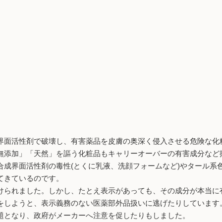
界面活性剤で破壊し、有害薬品を皮膚の奥深く侵入させる危険な化
無添加」「天然」を謳う化粧品もキャリーオーバーの有害成分など
合成界面活性剤の毒性(とくに乳液、洗顔フォームなど)やタール系
てきているのです。
られました。しかし、たとえ表示があっても、その成分が本当に
をしようと、表示義務のない医薬部外品扱いに逃げたりしています
題となり、政府がメーカーへ注意を促したりもしました。