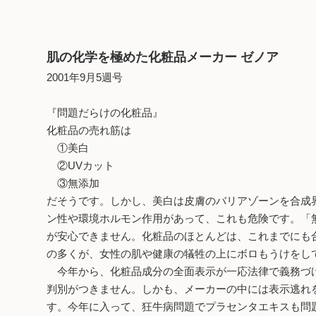
肌の化学を極めた化粧品メーカー ゼノア
2001年9月5週号
『問題だらけの化粧品』
化粧品の売れ筋は
①美白
②UVカット
③無添加
だそうです。しかし、美白は皮膚のバリアゾーンを合成
ン性や環境ホルモン作用があって、これも危険です。「
が安心できません。化粧品のほとんどは、これまでにも
の多くが、女性の肌や健康の犠牲の上にボロもうけをし
今年から、化粧品成分の全面表示が一応法律で義務づけ
判別がつきません。しかも、メーカーの中には表示逃れ
す。今年に入って、狂牛病問題でプラセンタエキスも問