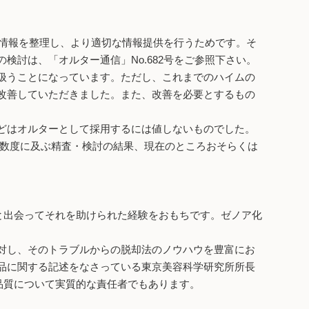
る情報を整理し、より適切な情報提供を行うためです。そ
討は、「オルター通信」No.682号をご参照下さい。
扱うことになっています。ただし、これまでのハイムの
改善していただきました。また、改善を必要とするもの
どはオルターとして採用するには値しないものでした。
ど数度に及ぶ精査・検討の結果、現在のところおそらくは
と出会ってそれを助けられた経験をおもちです。ゼノア化
対し、そのトラブルからの脱却法のノウハウを豊富にお
品に関する記述をなさっている東京美容科学研究所所長
品質について実質的な責任者でもあります。