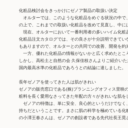
化粧品検討会をきっかけにゼノア製品の取扱い決定
オルターでは、このような化粧品をめぐる状況の中で、
の上で、これまでの取扱い化粧品を改めて見直し、中には
現在、オルターにおいて一番利用者の多いハイム化粧品
化粧品注文カタログでは、その良さが十分説明できてい
もありますので、オルターとの共同での改善、開発を約
一方、優れた化粧品の情報がないかと広く求めたところ
しかし、高松土と自然の会 久保佳枝さんよりご紹介い
国内最高水準の化粧品であろうとの結論に達しました。
長年ゼノアを使ってきた人は肌がきれい
ゼノアの販売窓口である(株)プランニングオフィス里
粧料を長く愛用なさってきた年配の方々がきれいな肌を
ゼノアの特徴は、単に安全、良心的というだけでなく、
持ちだということです。まさに肌の科学を極めている
の小澤王春さんは、ゼノアの創設者である先代社長王晃