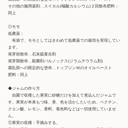
その他の施用薬剤…スイカル(蟻酸カルシウム)２回散布肥料：
同上
◎モモ
低農薬：
有袋で、モモとしてはきわめて低農薬での栽培を実現してい
ます。
発芽前散布…石灰硫黄合剤
発芽期散布…殺菌剤パルノックス(ジラムチウラム剤)
腐乱部への限定的な塗布…トップジンＭのオイルペースト
肥料：同上
◆ジャムの作り方
自園で収穫した果実に砂糖だけを加えて煮込んだジャムで
す。果実が本来もつ味、香、色を活かしたいため、ペクチン、
クエン酸、レモン、香料、着色料などは一切使用していませ
ん。
①果実の収穫：手摘みする。