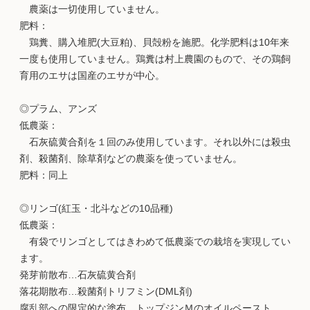
農薬は一切使用していません。
肥料：
鶏糞、購入堆肥(大豆粕)、貝殻粉を施肥。化学肥料は10年来
一度も使用していません。鶏糞は村上農園のもので、その鶏飼
育用のエサは国産のエサが中心。
◎プラム、アンズ
低農薬：
石灰硫黄合剤を１回のみ使用しています。それ以外には殺虫
剤、殺菌剤、除草剤などの農薬を使っていません。
肥料：同上
◎リンゴ(紅玉・北斗などの10品種)
低農薬：
有袋でリンゴとしてはきわめて低農薬での栽培を実現してい
ます。
発芽前散布…石灰硫黄合剤
落花期散布…殺菌剤トリフミン(DML剤)
腐乱部への限定的な塗布…トップジンＭのオイルペースト