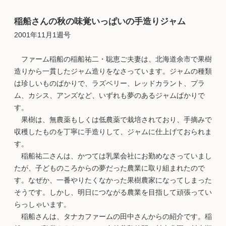
稲船さんの秋の味覚いっぱいの手造りジャム
2001年11月1週号
ファーム稲船の稲船祐二・聡恵ご夫妻は、北海道余市で果樹
造りから一貫したジャム造りをなさっています。ジャムの種類
は珍しいものばかりで、ラズベリー、レッドカラント、プラ
ム、カシス、アンズなど、いずれも夢のあるジャムばかりで
す。
果樹は、無農薬もしくは低農薬で栽培されており、手摘みで
収穫したものを丁寧に手造りして、ジャムに仕上げておられま
す。
稲船祐二さんは、かつては乳業会社にお勤めなさっていまし
たが、子どものころからの夢だった農業に取り組まれたので
す。なぜか、一番やりたくなかった果樹農家になってしまった
そうです。しかし、明日につながる農業を目指して頑張ってい
らっしゃいます。
稲船さんは、タナカファームの田中さんからの紹介です。稲