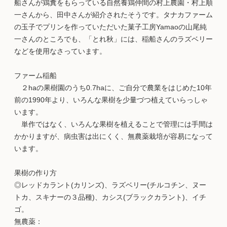
船さんが鶏糞をもらっている自然養鶏仲間の村上農園・村上順
一さんから、田中さんが紹介されたそうです。タナカファーム
の玉子でプリンを作っていただいた菓子工房Yamaoの山尾純
一さんのところでも、「とれ秋」には、稲船さんのラズベリー
などを使用なさっています。
ファーム稲船
２haの果樹園のうち0.7haに、ご自分で農業をはじめた10年
前の1990年より、いろんな果樹を少量づつ植えていらっしゃ
います。
単作ではなく、いろんな果樹を植えることで管理には手間は
かかりますが、病虫害は出にくく、無農薬栽培が容易になって
います。
果樹の作り方
◎レッドカラント(カリンズ)、ラズベリー(チルコチン、ヌー
トカ、スキナーの３品種)、カシス(ブラックカラント)、イチ
ゴ。
無農薬：