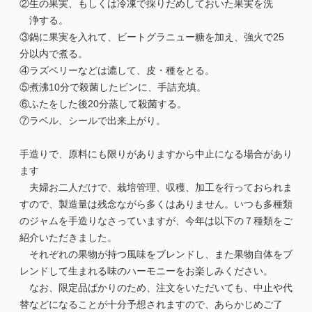
②生の果実、もしくは冷凍で採りだめしておいた果実を洗
浄する。
③鍋に果実を入れて、ビートグラニュー糖を加え、強火で25
分以内で煮る。
④ラズベリーなどは漉して、皮・種をとる。
⑤煮沸10分で殺菌したビンに、手詰充填。
⑥ふたをした後20分蒸して殺菌する。
⑦ラベル、シールで出来上がり。
手造りで、原料にも限りがありますから中止になる場合があり
ます
夫婦お二人だけで、栽培管理、収穫、加工を行っておられま
すので、製造量は残念ながら多くはありません。いつも多種類
のジャムを手造りなさっていますが、今年は以下の７種類をご
紹介いただきました。
それぞれの果物が持つ風味をブレンドし、また果物自体をブ
レンドして生まれる味のハーモニーをお楽しみください。
なお、限定品ばかりのため、注文をいただいても、中止や代
替などになることが十分予想されますので、あらかじめご了