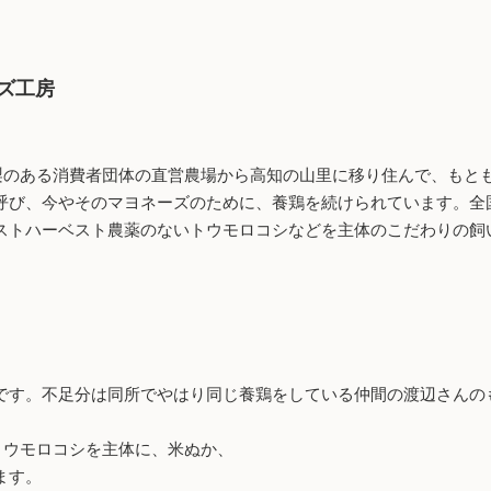
ズ工房
山梨のある消費者団体の直営農場から高知の山里に移り住んで、もと
呼び、今やそのマヨネーズのために、養鶏を続けられています。全
ストハーベスト農薬のないトウモロコシなどを主体のこだわりの飼
です。不足分は同所でやはり同じ養鶏をしている仲間の渡辺さんの
トウモロコシを主体に、米ぬか、
ます。