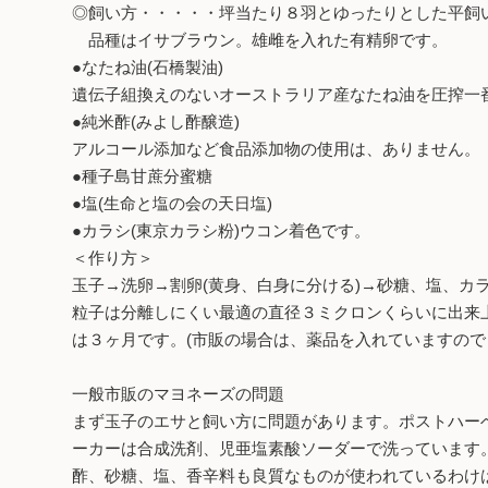
◎飼い方・・・・・坪当たり８羽とゆったりとした平飼
品種はイサブラウン。雄雌を入れた有精卵です。
●なたね油(石橋製油)
遺伝子組換えのないオーストラリア産なたね油を圧搾一番
●純米酢(みよし酢醸造)
アルコール添加など食品添加物の使用は、ありません。
●種子島甘蔗分蜜糖
●塩(生命と塩の会の天日塩)
●カラシ(東京カラシ粉)ウコン着色です。
＜作り方＞
玉子→洗卵→割卵(黄身、白身に分ける)→砂糖、塩、カ
粒子は分離しにくい最適の直径３ミクロンくらいに出来
は３ヶ月です。(市販の場合は、薬品を入れていますので
一般市販のマヨネーズの問題
まず玉子のエサと飼い方に問題があります。ポストハー
ーカーは合成洗剤、児亜塩素酸ソーダーで洗っています
酢、砂糖、塩、香辛料も良質なものが使われているわけは