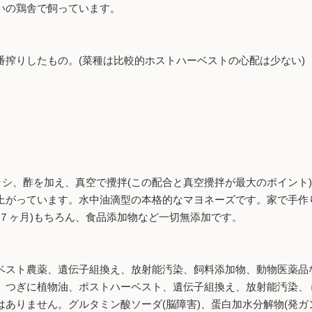
いの鶏舎で飼っています。
搾りしたもの。(菜種は比較的ホストハーベストの心配は少ない)
ラシ、酢を加え、真空で攪拌(この配合と真空攪拌が最大のポイント
上がっています。水中油滴型の本格的なマヨネーズです。家で手作
７ヶ月)もちろん、食品添加物など一切無添加です。
ベスト農薬、遺伝子組換え、放射能汚染、飼料添加物、動物医薬品
。つぎに植物油、ポストハーベスト、遺伝子組換え、放射能汚染、
ありません。グルタミン酸ソーダ(脳障害)、蛋白加水分解物(発