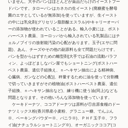
いません。大手のパンはほとんどが薬品だらけのイーストフー
ドパンです。タローパンはカネカの生イースト(廃糖蜜を酵母
菌のエサとしているが無添加)を使っていますが、生イースト
の中には乳化剤(グリセリン脂肪酸エスラル)やキャリーオーバ
ーの添加物が使われていることがある。輸入小麦には、ポスト
ハーベスト農薬、ヨーロッパから輸入されている乳製品にはチ
ェルノブイリの放射能汚染の心配があります。玉子(エサに問
題)、あん、チーズやその他の副原料も全て問題だらけです。
パンを型からはずすための離型剤[大手では石油の流動パラフ
ィン、よっぽどましなパン屋でもショートニング(ポストハー
ベスト農薬、遺伝子組換え、ｎ-ヘキサン抽出による精神病、
心臓病、ガンなどの心配)]、秤量するために油を使って分割機
で切っていきますがその植物油(ポストハーベスト農薬、遺伝
子組換、ｎ-ヘキサン抽出など)、練り機に使う油(同上)なども
問題となります。その他いろんな添加物を使っています。
ケーキドーナツ、ココアドーナツは原料が①吉原食糧のドー
ナツミックス粉(香川県産小麦粉、グラニュー糖、でんぷん
※、ベーキングパウダー※、バニラ※)、ＰＨＦ玉子※、フラ
イ油(ナチュラルショートニング※)、オーガニックココア(コ