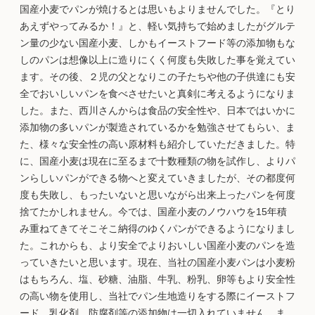
国産小麦でパンが焼けるとは思いもよりませんでした。『とり
あえずやってみるか！』と、軽い気持ちで始めましたがグルテ
ン量の少ない国産小麦、しかもイーストフード等の添加物もな
しのパンは想像以上に造りにくく何度も失敗した事を覚えてい
ます。その後、２児の父となりこの子たちや他の子供達にも安
全でおいしいパンを食べさせたいと真剣に考えるようになりま
した。また、西川さんからは食品の安全性や、日本ではいかに
添加物の多いパンが製造されているかを勉強させてもらい、ま
た、様々な安全性の高い原材料も紹介していただきました。特
に、国産小麦は現在に至るまで十数種類の物を試作し、よりパ
ンらしいパンができる物へと変えていきましたが、その都度何
度も失敗し、もったいないと思いながら出来上ったパンを何度
捨てたかしれません。今では、国産小麦のノウハウを15年積
み重ねてきてそこそこ納得のゆくパンができるようになりまし
た。これからも、より安全でよりおいしい国産小麦のパンを造
っていきたいと思います。現在、当社の国産小麦パンは小麦粉
はもちろん、塩、砂糖、油脂、牛乳、粉乳、卵等もより安全性
の高い物を使用し、当社でパン生地造りをする際にイーストフ
ード、乳化剤、防腐剤等の添加物は一切入れていません。ま