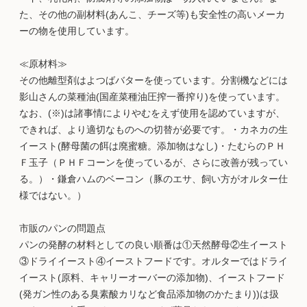
た、その他の副材料(あんこ、チーズ等)も安全性の高いメーカ
ーの物を使用しています。
≪原材料≫
その他離型剤はよつばバターを使っています。分割機などには
影山さんの菜種油(国産菜種油圧搾一番搾り)を使っています。
なお、(※)は諸事情によりやむをえず使用を認めていますが、
できれば、より適切なものへの切替が必要です。・カネカの生
イースト(酵母菌の餌は廃蜜糖。添加物はなし)・たむらのＰＨ
Ｆ玉子（ＰＨＦコーンを使っているが、さらに改善が残ってい
る。）・鎌倉ハムのベーコン（豚のエサ、飼い方がオルター仕
様ではない。）
市販のパンの問題点
パンの発酵の材料としての良い順番は①天然酵母②生イースト
③ドライイースト④イーストフードです。オルターではドライ
イースト(原料、キャリーオーバーの添加物)、イーストフード
(発ガン性のある臭素酸カリなど食品添加物のかたまり))は扱