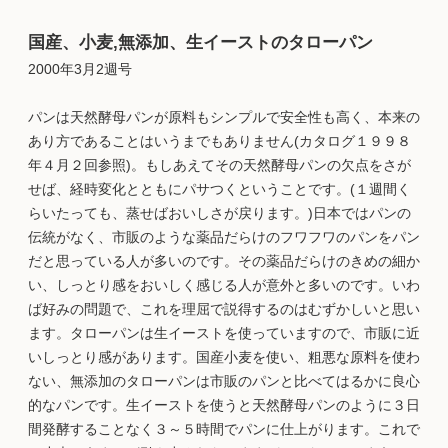
国産、小麦,無添加、生イーストのタローパン
2000年3月2週号
パンは天然酵母パンが原料もシンプルで安全性も高く、本来の
あり方であることはいうまでもありません(カタログ１９９８
年４月２回参照)。もしあえてその天然酵母パンの欠点をさが
せば、経時変化とともにパサつくということです。(１週間く
らいたっても、蒸せばおいしさが戻ります。)日本ではパンの
伝統がなく、市販のような薬品だらけのフワフワのパンをパン
だと思っている人が多いのです。その薬品だらけのきめの細か
い、しっとり感をおいしく感じる人が意外と多いのです。いわ
ば好みの問題で、これを理屈で説得するのはむずかしいと思い
ます。タローパンは生イーストを使っていますので、市販に近
いしっとり感があります。国産小麦を使い、粗悪な原料を使わ
ない、無添加のタローパンは市販のパンと比べてはるかに良心
的なパンです。生イーストを使うと天然酵母パンのように３日
間発酵することなく３～５時間でパンに仕上がります。これで