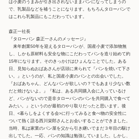
は小麦のうまみが引き出されないままパンになってしまうの
で、乳製品などを補うことになります。もちろんタローパンで
はこれら乳製品にもこだわっています。
森正一社長
『タローパン 森正一さんのメッセージ』
来年創業50年を迎えるタローパンが、国産小麦で添加物無
し、しかも原材料も安全な物にこだわってパンを造り始めて約
15年になります。そのきっかけはひょんなことでした。ある
日、見知らぬおばあさんが店頭に来られて『パンを焼いて下さ
い。』というのが、私と国産小麦のパンとの出会いでした。
『おばあちゃん、どんなパンが欲しいの？でもあまり少ない数
だと焼けないよ。』『私は、ある共同購入会に入っているけ
ど、パンがないので是非タローパンのパンを共同購入で食べて
みたい。』というのが最初のやり取りだったと思います。後
日、<暮らしをよくする会>に行ってみると食べ物の安全性に
ついて熱く語る西川栄郎さんとお会いすることができました。
当時、私は家業のパン屋を父から引き継いでまだ３年目の駆け
出しでした。一応、パンの知識は勉強していました。しかし、