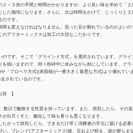
２～３倍の手間と時間がかかりますが、より良い味を求めて「２
とした珈琲になります。さらに、次は時間をかけて、じっくりと２
るのです。
時間も変えなければなりません。煎った豆が膨れているのがよいの
このアフターミックスは加工の大切なこだわりです。
いのです。そこで「グラインド方式」を選択されています。グライ
りを損いますので、時々粉砕中に休みながら粉にしています。グラ
)や「プロペラ方式}(表面積が一番大きく最悪な方式)より優れて
除去されているのです。
出荷 】
ように、数日で酸敗する性質を持っています。また、焙煎したら、そ
スが出尽くすと、酸化して味も香りも悪くなります。
したがって焙煎したら、できるだけ早く消費者の手元に届ける必要
行い、ブレンド(アフターミックス)後、豆および粉を、袋が膨らま