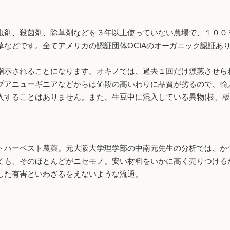
虫剤、殺菌剤、除草剤などを３年以上使っていない農場で、１００
草などです。全てアメリカの認証団体OCIAのオーガニック認証あ
指示されることになります。オキノでは、過去１回だけ燻蒸させら
プアニューギニアなどからは値段の高いわりに品質が劣るので、輸
入することはありません。また、生豆中に混入している異物(枝、板
ハーベスト農薬。元大阪大学理学部の中南元先生の分析では、かつ
ても、そのほとんどがニセモノ。安い材料をいかに高く売りつける
した有害といわざるをえないような流通。