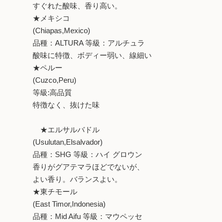
すぐれた酸味、香り高い。
★メキシコ
(Chiapas,Mexico)
品種：ALTURA 等級：アルチュラ
酸味に特徴、ボディー弱い、線細い
★ペルー
(Cuzco,Peru)
等級:高品質
特徴なく、抜けた味
★エルサルバドル
(Usulutan,Elsalvador)
品種：SHG 等級：ハイ グロウン
香りがグアテマラほどでないが、
よい香り。バランスよい。
★東チモール
(East Timor,Indonesia)
品種：Mid Aifu 等級：マウペッセ