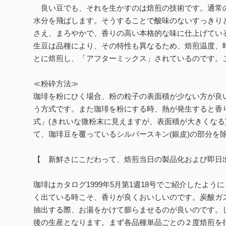
良い豆でも、それを生かすのは焙煎の技術です。通常の
水分を飛ばします。そうすることで酸味のないすっきり
さえ、まろやかで、香りの高い本格的な味に仕上げてい
生豆は品種により、その特性も異なるため、焙煎温度、
とに焙煎し、「アフターミックス」されているのです。
≪粉砕方法≫
珈琲を粉にひく場合、粉の粒子の表面積が少ない方が良
う方式です。また珈琲を粉にする時、熱が発生すると香
式」(きれいな微粉末に見えますが、表面積が大きくなる
て、珈琲豆を覆っているシルバースキン(銀皮)の部分を
【 新鮮さにこだわって、焙煎当日の製品化および即日
珈琲はカタログ1999年5月第1週18号でご紹介した
く出ている時こそ、香りが良くおいしいのです。炭酸ガ
抽出する際、お湯をかけて膨らませるのが良いのです。
後の生産となります。まず各品種単品ごとの２度焙煎を