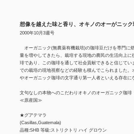
想像を越えた味と香り、オキノのオーがニック
2000年10月3週号
オーガニック(無農薬有機栽培)の珈琲豆だけを専門に
量を増やしてきたら、栽培する現地の農民の生活向上に
琲であり、この珈琲を通して社会貢献できると信じてい
での栽培の現地視察などの経験も積んでこられました。
やオーガニック珈琲の文字通り第一人者といえる存在に
文句なしの本物へのこだわりオキノのオーガニック珈琲
≪原産国≫
★グアテマラ
(Casillas,Guatemala)
品種:SHB 等級:ストリクトリ ハイ グロウン