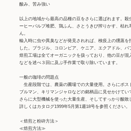
酸み、苦み強い
以上の地域から最高の品種の豆をさらに選ばれます。殺
ーヒーパルプ堆肥、鶏ふん、さとうきび搾りかす、枯れ
ん。
輸入時に虫や異臭などが発見されれば、検疫上の燻蒸を
した。ブラジル、コロンビア、ケニア、エクアドル、パ
焙煎工場は全てオーガニックを扱っており、他の豆が混
などを述べ３回に及ぶ手作業で取り除いています。
一般の珈琲の問題点
生産段階では、農薬の圃場での大量使用。さらにポスト
ブルマン、キリマンジャロなどの銘柄品に見せかけてい
さらに大型機械を使った大量生産、そしてすっかり酸敗
詳しくはカタログ1999年5月第1週18号を参照ください。
＜焙煎と粉砕方法＞
≪焙煎方法≫