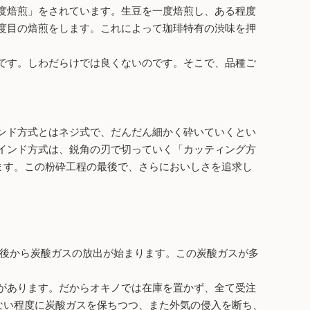
度焙煎」をされています。生豆を一度焙煎し、ある程度
度目の焙煎をします。これによって珈琲特有の渋味を押
です。しわだらけでは良くないのです。そこで、品種ご
ンド方式とはネジ式で、だんだん細かく砕いていくとい
インド方式は、鋭角の刃で切っていく「カッティング方
います。この粉砕工程の最後で、さらにおいしさを追求し
の直後から炭酸ガスの放出が始まります。この炭酸ガスが多
があります。だからオキノでは在庫を置かず、全て受注
ない程度に炭酸ガスを保ちつつ、また外気の侵入を断ち、