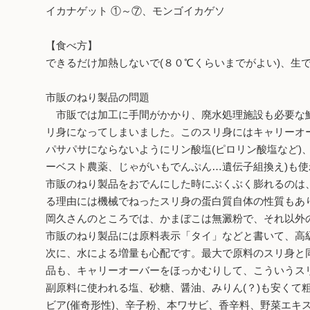
イカナゲット ①～⑦、モンゴイカゲソ
【食べ方】
できるだけ加熱しないで(８０℃くらいまでがよい)、
市販のねり製品の問題
市販では加工に手間がかかり、廃水処理施設も必要な鮮
リ身になってしまいました。このスリ身にはキャリーオ
パサパサにならないようにリン酸塩(ピロリン酸塩など)
ーベスト農薬、じゃがいもでんぷん…遺伝子組換え)も
市販のねり製品をおでんにした時にぶくぶく膨れるのは
る理由には機械でねったスリ身の蛋白質自体の性質もあ
岡久さんのところでは、かまぼこは無澱粉で、それ以外
市販のねり製品には原料表示「タイ」などと書いて、高
次に、水による増量も心配です。最大で原料のスリ身と
品も、キャリーオーバーをほっかむりして、こういうス
副原料に使われる塩、砂糖、醤油、みりん(？)も安くて
ビア(催奇形性)、辛子粉、本ワサビ、香辛料、野菜エキ