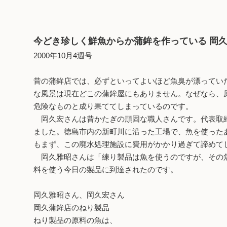
今どき珍しく鮮魚からか蒲鉾を作っている 岡
2000年10月4週号
昔の蒲鉾店では、必ずといってよいほど魚臭が漂ってい
な風景は現在どこの蒲鉾屋にもありません。なぜなら、
危険なものと成り果ててしまっているのです。
岡久宏さんは昔かたぎの頑固な職人さんです。代表取締
ました。徳島市内の新町川に沿った工場で、魚を使った
もまず、この廃水処理施設に費用がかかり過ぎて諦めて
岡久雅昭さんは「練り製品は魚を使うのですが、その魚
料を使う今日の製品に到達されたのです。
岡久雅昭さん、岡久宏さん
岡久蒲鉾店のねり製品
ねり製品の原料の魚は、