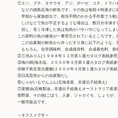
①エソ、グチ、タチウオ、アジ、ボーゼ、コチ、トラハ
などの徳島近海の鮮魚です。その魚は毎朝４時過ぎに
早朝から家族総出で、相当手間のかかる手作業で３枚
しけなどで魚が不足するような場合は、数日分冷凍す
但し、長く冷凍した魚は魚肉がパサパサになってしま
この原料の魚の確保が一番苦労されているところです。
この自家製の鮮魚から作ったすり身に以下のような、
もちろん、化学調味料、合成保存料、合成着色料、発
②三河みりん(１９９８年１２月第１週カタログ表紙参照
③海の精(海水塩、２０００年４月第４週カタログ表紙参
④種子島甘蔗分蜜糖(２０００年４月第１週カタログ表紙
⑤日高昆布からの自家製だし
⑥じゃがいもでんぷん(北海道産、非遺伝子組換え)
⑦菜種油(石橋製油…非遺伝子組換えオーストラリア産菜
⑧野菜、その他(ごぼう、人参、ジャガイモ、しょうが
一般市販品です。
＜オススメです＞