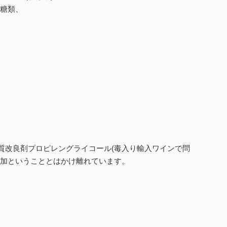
多糖類、
質改良剤プロピレングライコール(毒入り輸入ワインで問
添加ということとはかけ離れています。