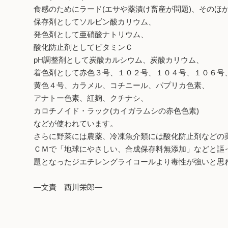
食感のためにラード(エサや薬漬け畜産が問題)、そのほ
保存剤としてソルビン酸カリウム、
発色剤として亜硝酸ナトリウム、
酸化防止剤としてビタミンＣ
pH調整剤として炭酸カルシウム、炭酸カリウム、
着色剤として赤色３号、１０２号、１０４号、１０６号
黄色４号、カラメル、コチニール、パプリカ色素、
アナトー色素、紅麹、クチナシ、
カロチノイド・ラック(カイガラムシの赤色色素)
などが使われています。
さらに野菜には農薬、冷凍魚介類には酸化防止剤などの
ＣＭで「地球にやさしい、合成保存料無添加」などと謳
題となったジエチレングライコールより毒性が強いと思
―文責 西川栄郎―