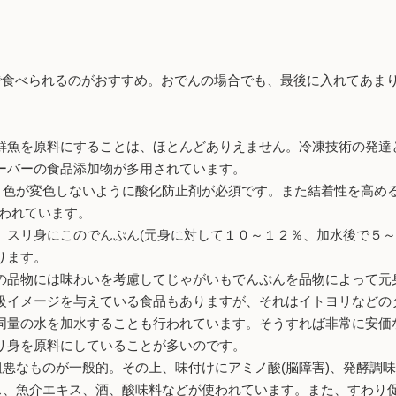
生で食べられるのがおすすめ。おでんの場合でも、最後に入れてあま
魚を原料にすることは、ほとんどありえません。冷凍技術の発達
ーバーの食品添加物が多用されています。
、色が変色しないように酸化防止剤が必須です。また結着性を高め
使われています。
、スリ身にこのでんぷん(元身に対して１０～１２％、加水後で５～
ります。
の品物には味わいを考慮してじゃがいもでんぷんを品物によって元身
級イメージを与えている食品もありますが、それはイトヨリなどの
同量の水を加水することも行われています。そうすれば非常に安価
リ身を原料にしていることが多いのです。
粗悪なものが一般的。その上、味付けにアミノ酸(脳障害)、発酵調味
ス、魚介エキス、酒、酸味料などが使われています。また、すわり促