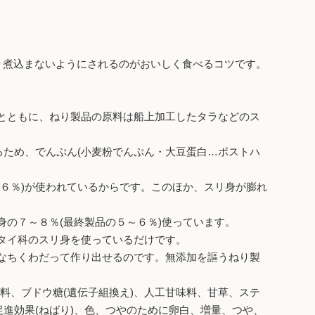
り煮込まないようにされるのがおいしく食べるコツです。
とともに、ねり製品の原料は船上加工したタラなどのス
るため、でんぷん(小麦粉でんぷん・大豆蛋白…ポストハ
６％)が使われているからです。このほか、スリ身が膨れ
の７～８％(最終製品の５～６％)使っています。
タイ科のスリ身を使っているだけです。
なちくわだって作り出せるのです。無添加を謳うねり製
料、ブドウ糖(遺伝子組換え)、人工甘味料、甘草、ステ
進効果(ねばり)、色、つやのために卵白、増量、つや、