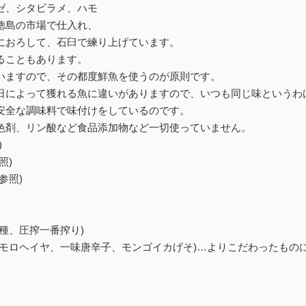
ゼ、シタビラメ、ハモ
徳島の市場で仕入れ、
におろして、石臼で練り上げています。
ることもあります。
いますので、その都度鮮魚を使うのが原則です。
日によって獲れる魚に違いがありますので、いつも同じ味というわ
安全な調味料で味付けをしているのです。
色剤、リン酸など食品添加物など一切使っていません。
)
照)
参照)
種、圧搾一番搾り)
、モロヘイヤ、一味唐辛子、モンゴイカげそ)…よりこだわったもの