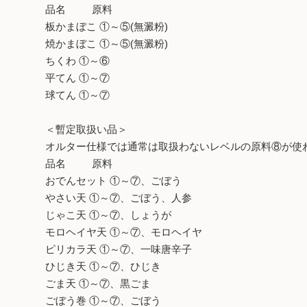
品名 原料
板かまぼこ ①～⑤(無澱粉)
焼かまぼこ ①～⑤(無澱粉)
ちくわ ①～⑥
平てん ①～⑦
球てん ①～⑦
＜暫定取扱い品＞
オルター仕様では通常は取扱わないレベルの原料⑧が使
品名 原料
おでんセット ①～⑦、ごぼう
やさい天 ①～⑦、ごぼう、人参
じゃこ天 ①～⑦、しょうが
モロヘイヤ天 ①～⑦、モロヘイヤ
ピリカラ天 ①～⑦、一味唐辛子
ひじき天 ①～⑦、ひじき
ごま天 ①～⑦、黒ごま
ごぼう巻 ①～⑦、ごぼう