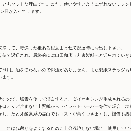
こともソフトな理由です。また、使いやすいようにずれないミシン目
シン目が入っています。
洗浄して、乾燥した後ある程度まとねて配達時にお出し下さい。
く便で返送され、最終的には山田商店→丸寓製紙へと送られていき
て利用。油を使わないので排煙がありません。また製紙スラッジも
います。
むので、塩素を使って漂白すると、ダイオキシンが生成されるの
をほとんど含まない上質紙からトイレットペーパーを作る場合、塩
かし、たとえ酸素系の漂白でもコストが高くつきますし、設備も必
、これは歩留りをよくするために十分洗浄しない場合、使用してい