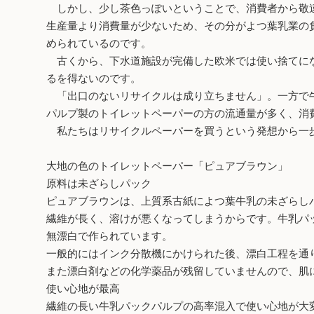
しかし、少し茶色っぽいということで、消費者から敬遠
生産量より消費量が少ないため、その分がよつ葉乳業の
められているのです。
古くから、下水道施設が完備した欧米では使い捨てにな
るを得ないのです。
「出口のないリサイクルは成り立ちません」。一方で牛
パルプ製のトイレットペーパーの方の流通量が多く、消
私たちはリサイクルペーパーを買うという発想から一歩
大地の色のトイレットペーパー「ピュアブラウン」
原料は未ざらしパック
ピュアブラウンは、上質系古紙によつ葉牛乳の未ざらしパ
繊維が長く、溶けが悪くなってしまうからです。牛乳パック
無漂白で作られています。
一般的にはインク分散機にかけられた後、漂白工程を通
また漂白剤などの化学薬品が残留していませんので、肌
使い心地が最高
繊維の長い牛乳パックパルプの高率混入で使い心地が大