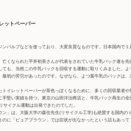
レットペーパー
ジンパルプなどを使っており、大変良質なものです。日本国内で１日
亡くなられた平井初美さんが代表をされていた牛乳パック連を先
しても、当然この牛乳パックを回収する運動に取りくみました。よ
最初の苦労があったのです。なぜなら、よつ葉牛乳のパックは、未
。
トイレットペーパーが茶色っぽくなるために、多くの回収業者や
に手堅い実績を持つ、東京の山田洋治商店と、牛乳パック再生の全
クリサイクル運動は出発できたのでした。
ン」は、大阪大学の森住先生(リサイクル工学)も絶賛する国内の
うのに「ピュアブラウン」では症状が出なかったという話もあって