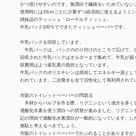
かつ溶けやすいのです。無漂白で繊維をいためていない
使用時には15cmごとに少量ずつ経済的に使えるようミ
姉妹品のティッシュ「ローヤルティッシュ」
牛乳パック100％でできたティッシュペーパーです。
牛乳パックを回収しています。
牛乳パックは、パックののり付けのところで広げて、
回収された牛乳パックはオルターまで集めて、牛乳が届
収費用はよつ葉乳業の負担となっています。
牛乳パックのポリエチレンは焼却してエネルギー源とし
われています。二次廃水も全て活性化して再利用されて
市販のトイレットペーパーの問題点
木材からパルプを作る際、リグニンという成分を多く含
過酸化水素を使う漂白への切替が進みました。リグニン
記の理由で過酸化水素漂白が一般的になっています。し
無駄と考えるべきでしょう。
市販のトイレットペーパーでかぶれることがありますが