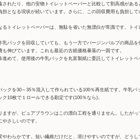
されたり、他の安物トイレットペーパーと比較して割高感がある
負担となる現状が続いています。さらに、この回収費用も負担して
るトイレットペーパーは、無駄を省いた無漂白が常識です。トイ
乳パックを回収していても、もう一方でバージンパルプの商品を
費も伸びています。これも最近の古紙価格暴落の一因です。
進めて、使用後の牛乳パックを丸富製紙に委託してトイレットペ
ックを30～35％混入して作られている100％再生紙です。牛乳パ
10枚で１ロールできる勘定です(100％なら)。
りますが、ピュアブラウンはこの漂白工程を通りません。したがっ
にやさしいのです。
変やわらかです。短い繊維だけだと、溶けやすいのですが、どうし