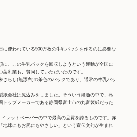
に使われている900万枚の牛乳パックを作るのに必要な
頭に、この牛乳パックを回収しようという運動が全国に
つ葉乳業も、賛同していただいたのです。
さらし(無漂白)の茶色のパックであり、通常の牛乳パッ
製紙会社は尻込みをしました。そういう経過の中で、私
国トップメーカーである静岡県富士市の丸富製紙だった
トイレットペーパーの中で最高の品質を誇るものです。赤
「地球にもお尻にもやさしい」という宣伝文句が生まれ