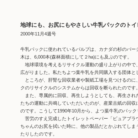
地球にも、お尻にもやさしい牛乳パックのトイ
2000年11月4週号
牛乳パックに使われているパルプは、カナダの杉のバー
木は、6,000本(森林面積にして２ha)にも及ぶのです。
地球環境を考えるリサイクル運動の盛り上がりの中で、
広がりました。私たちよつ葉牛乳を共同購入する団体と
ところが、肝腎な回収業者や製紙工場を見つけるのに、
クのリサイクルのシステムからは回収を断られたのです
また、専属的に回収、再生しようとしても、再生された
たちの運動に共鳴していただいたのが、産業古紙の回収
のです。こうして1990年10月から、よつ葉牛乳のパッ
苦労のすえ完成したトイレットペーパー「ピュアブラウ
ちゃんのお尻を拭いた時に、他の製品だとかぶれてしま
たりしたのです。