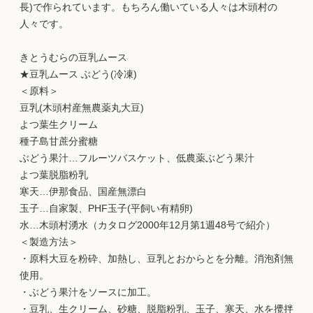
長)で作られています。もちろん働いている人々は木頭村の
人々です。
きとうむらの豆乳ムース
★豆乳ムース ぶどう(冷凍)
＜原料＞
豆乳(木頭村産無農薬丸大豆)
よつ葉生クリーム
種子島甘蔗分蜜糖
ぶどう果汁…フルーツバスケット、低農薬ぶどう果汁
よつ葉脱脂粉乳
寒天…伊那食品、国産無漂白
玉子…自家製、PHF玉子(平飼い有精卵)
水…木頭村湧水（カタログ2000年12月第1週48号で紹介）
＜製造方法＞
・原料大豆を粉砕、加熱し、豆乳とおからとを分離。消泡剤無
使用。
・ぶどう果汁をソースに加工。
・豆乳、生クリーム、砂糖、脱脂粉乳、玉子、寒天、水を攪拌