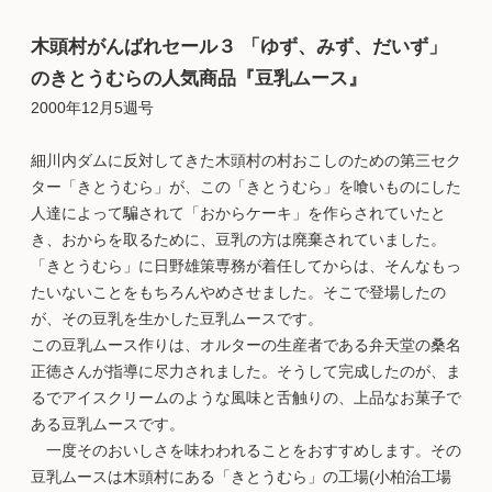
木頭村がんばれセール３ 「ゆず、みず、だいず」
のきとうむらの人気商品『豆乳ムース』
2000年12月5週号
細川内ダムに反対してきた木頭村の村おこしのための第三セク
ター「きとうむら」が、この「きとうむら」を喰いものにした
人達によって騙されて「おからケーキ」を作らされていたと
き、おからを取るために、豆乳の方は廃棄されていました。
「きとうむら」に日野雄策専務が着任してからは、そんなもっ
たいないことをもちろんやめさせました。そこで登場したの
が、その豆乳を生かした豆乳ムースです。
この豆乳ムース作りは、オルターの生産者である弁天堂の桑名
正徳さんが指導に尽力されました。そうして完成したのが、ま
るでアイスクリームのような風味と舌触りの、上品なお菓子で
ある豆乳ムースです。
一度そのおいしさを味わわれることをおすすめします。その
豆乳ムースは木頭村にある「きとうむら」の工場(小柏治工場