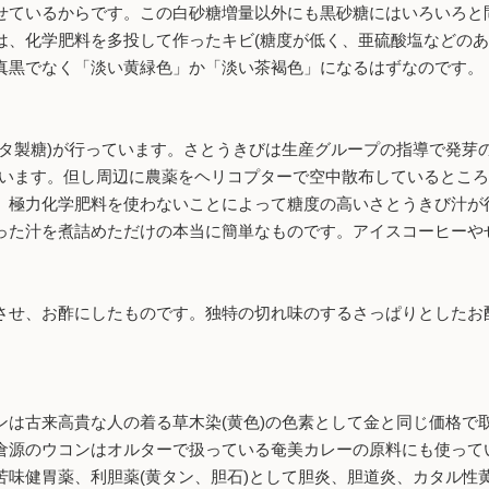
せているからです。この白砂糖増量以外にも黒砂糖にはいろいろと
は、化学肥料を多投して作ったキビ(糖度が低く、亜硫酸塩などのあ
真黒でなく「淡い黄緑色」か「淡い茶褐色」になるはずなのです。
タ製糖)が行っています。さとうきびは生産グループの指導で発芽の
ています。但し周辺に農薬をヘリコプターで空中散布しているとこ
。極力化学肥料を使わないことによって糖度の高いさとうきび汁が
った汁を煮詰めただけの本当に簡単なものです。アイスコーヒーや
せ、お酢にしたものです。独特の切れ味のするさっぱりとしたお
は古来高貴な人の着る草木染(黄色)の色素として金と同じ価格で
倉源のウコンはオルターで扱っている奄美カレーの原料にも使って
苦味健胃薬、利胆薬(黄タン、胆石)として胆炎、胆道炎、カタル性