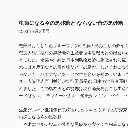
虫歯になる今の黒砂糖と ならない昔の黒砂糖
1999年2月2週号
奄美島おこし生産グループ、(株)倉源の島おこしの夢を
奄美大島宇検村の黒砂糖の生産者塩本哲哉氏との出会い
とでした。奄美や沖縄は日本列島改造論に象徴される巨
めには無農薬などの農作物などでの島おこしとそれにつ
ゃがいも、バナナなど次々とお付き合いを始めていまし
ター大阪代表西川栄郎が実行委員長)は日本の消費者運動
れました。この塩本氏との提携は現在奄美島おこし生産グ
ーメリック)、モンキーバナナ、奄美タンカン、パイナッ
生産グループ世話係代表(幻のリュウキュウアイの研究家
虫歯になる今の黒砂糖
本来はカルシウムが豊富な黒砂糖を食べても虫歯になる