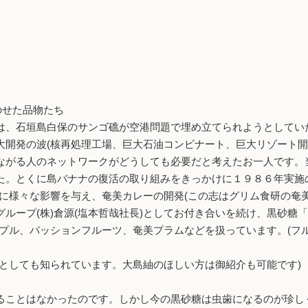
のせた品物たち
は、石垣島白保のサンゴ礁が空港問題で埋め立てられようとしてい
大開発の波(核再処理工場、巨大石油コンビナート、巨大リゾート開
ながる人のネットワークがどうしても必要だと考えたお一人です。
た。とくに島バナナの復活の取り組みをきっかけに１９８６年実施
に様々な影響を与え、奄美カレーの開発(この志はグリム食研の奄
ループ(株)倉源(塩本哲哉社長)としてお付き合いを続け、黒砂糖
プル、パッションフルーツ、奄美プラムなどを扱っています。(フ
としても知られています。大島紬のほしい方は御紹介も可能です)
ことはなかったのです。しかし今の黒砂糖は虫歯になるのが珍し