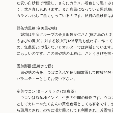
た安い白砂糖で増量し、さらにカラメル着色して黒くみ
く、炊き直しもあります。また真黒になっている黒砂糖
カラメル化して黒くなっているのです。良質の黒砂糖は
野茶坊黒糖(奄美黒砂糖)
製糖は生産グループの会員田袋良仁さん(徳之島のカネ
うきびの害虫)に対する殺虫剤や除草剤も使わずに作っ
め、無農薬とは唱えないとオルターでは判断しています
にもよいのです。この黒砂糖の工程は、さとうきびを搾
愛加那酢(黒糖きび酢)
黒砂糖の液を、つぼに入れて長期間放置して酢酸発酵さ
バラエティーとしてお使い下さい。
奄美ウコン(ターメリック) (無農薬)
ウコンは原産地インド、生姜の仲間の植物です。ウコン
としてカレーやたくあんの黄色色素としても有名です。
ら薬用とされ、のちに漢方薬としても利用され、芳香性