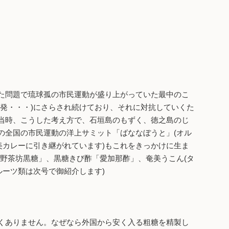
た問題で琉球孤の市民運動が盛り上がっていた最中のこ
発・・・)にさらされ続けており、それに対抗していくた
当時、こうした考え方で、石垣島のもずく、徳之島のじ
の全国の市民運動の洋上サミット「ばななぼうと」(オル
美カレーに引き継がれています)もこれをきっかけに生ま
「野茶坊黒糖」、黒糖きび酢「愛加那酢」、奄美うこん(タ
ルーツ類は次号で御紹介します)
くありません。なぜなら外国から安く入る粗糖を精製し