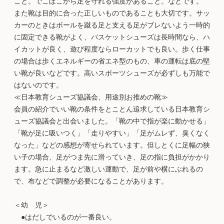
こと。でこぼこから足を守れる強度があること。などです。
また靴は目的に合った正しいものであることも大切です。サッ
カーのときはボールを蹴る足と支える足がブレないよう一時的
に固定できる靴がよく、バスケットシューズは長時間なら、ハ
イカットが良く、遊び程度ならローカットでも良い。歩く仕事
の場合は歩くエネルギーの省エネ型のもの、車の運転は底の堅
い靴が良いなどです。高いスポーツシューズが必ずしも万能で
はないのです。
≪日本教育シューズ協議会、用途別お推めの靴≫
会員の紹介でいい靴の条件をとことん追求している日本教育シ
ューズ協議会と出会いました。「靴の中で指が楽に動かせる」
「靴が足に吸いつく」「走りやすい」「足がムレず、臭くなく
なった」などの感想が寄せられています。但しとくに足幅の狭
い子の場合、足がつま先に滑っていき、足の指に負担がかかり
ます。急に止まるなど激しい運動で、足が前や横にぶれるの
で、布などで調整が必要になることがあります。
＜幼 児＞
●はだしでいるのが一番良い。