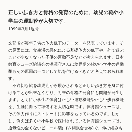
正しい歩き方と骨格の発育のために、幼児の靴や小
学生の運動靴が大切です。
1999年3月1週号
文部省が毎年子供の体力低下のデーターを発表しています。そ
の原因には、食生活の悪化による基礎体力の低下や、外で遊ぶ
ことが少なくなった子供の運動不足などが考えられます。日本
教育シューズ協議会の深澤守さんは幼児期の靴や小学生の運動
靴もその原因の一つとして気を付けるべきだと考えておられま
す。
不適切な靴を幼児期から履かされると正しい歩き方を身に付
けることが出来なくなり、将来の骨格の発育にも問題が発生し
ます。とくに小学生の体育は正しい運動機能や正しい歩行機能
を、生涯に向って準備する大切な時です。体育館シューズは、
その体力作りにストレートに影響をもっているのです。しか
し、例えば多くの小学校で採用されている体育館シューズは、
通気性の全くないビニール製(ゴム糊張合せ布)で、伸び縮みも