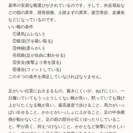
基準の安易な靴選びがされているのです。そして、外反母趾な
どの指の異常、踵骨損傷、土踏まずの異常、疲労骨折、皮膚炎
などになっているのです。
いい靴の条件
①通気(ムレない)
②吸湿(汗を吸い取る)
③伸縮(柔らかい)
④屈曲(足が自由に動かせる)
⑤安全(衝撃より骨を護る)
⑥適合(フィットしている)
この６つの条件を満足していなければなりません。
足がいい位置におさまるもの。履きにくいが、ぬげにくい、一
日履いていてもうっとうしくない靴が良い。黙っていても飛び
上がりたくなる靴が良い。最高速度で歩けること、馬力がいっ
ぱい出せること。かかとがいっしょに上がること。足の中央横
側が動かないこと。足の前の部分が広くゆったりしているこ
と。甲が高く、抑えつけないこと。かかとなど衝撃にやさしい