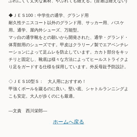
ぶれにくく丈夫な素材、やぶれても縫える。(普通は縫えない)
◆ＪＥＳ100：中学生の通学、グランド用
耐久性テニスコート以外のグランド用、サッカー用、バスケ
用。通学、屋内外シューズ、万能型。
マッ白の通学靴をとの願いから開発された、通学・グランド・
体育館用のシューズです。甲皮はクラリーノ製でエアベンチレ
ーションによって足ムレを防止しています。カカト部分をキッ
チリと固定し、靴底は様々な方法によってヒールストライクよ
り足をガードする仕様を採用しています。外反母趾予防設計。
◇ＪＥＳ10型Ｓ： 大人用におすすめ！
甲強くボールを蹴るのに良い。堅い底、シャトルランニングよ
こも安定。大人が歩くのにも最適。
―文責 西川栄郎―
ホームへ戻る