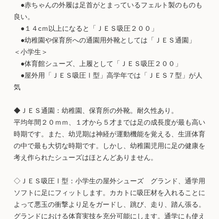
●赤ちゃんの外履は足首がとまっているフェルト製のものも
良い。
●１４cｍ以上になると「ＪＥＳ吸圧２００」
●幼稚園や保育所への通園用外靴としては「ＪＥＳ通園」
＜小学生＞
●体育館シューズ、上履として「ＪＥＳ吸圧２００」
●屋外用「ＪＥＳ吸圧Ⅰ型」高学年では「ＪＥＳ７型」が人
気
◆ＪＥＳ通園：幼稚園、保育所の外靴。耐久性あり。
平均年間２０ｍｍ、１才から５才までは足の成長度が最も高い
時期です。また、幼児期は神経が運動機能を覚える、生涯体育
の中で最も大切な時期です。しかし、幼稚園児用に足の健康を
考え作られたシューズはほとんどありません。
◇ＪＥＳ吸圧Ⅰ型：小学生の屋外シューズ グランド、通学用
ソフトに足にフィットします。カカトに吸圧材を入れることに
よって悪玉の衝撃より足をガードし、跳び、走り、踏ん張る。
グランドにおける体育実技を充分可能にします。通学にも使え