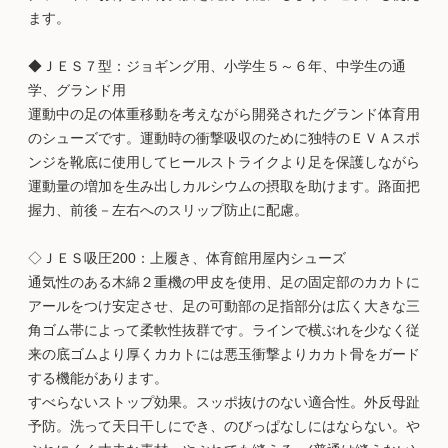
ます。
◆ＪＥＳ７型：ジョギング用、小学生５～６年、中学生の通
学、グランド用
運動中の足の体重移動を考えながら開発されたグランド体育用
のシューズです。運動時の衝撃吸収のために独特のＥＶＡスポ
ンジを靴底に使用してヒールストライクより足を保護しながら
運動量の増加を生み出しカルシウムの摂取を助けます。路面把
握力、前後－左右へのスリップ防止に配慮。
◇ＪＥＳ吸圧200：上履き、体育館用屋内シューズ
通気性のある木綿２重機の甲皮を使用、足の固定部のカカトに
アールをつけ安定させ、足の可動部の足指部分は広く大きな三
角ゴム帯によって柔軟性抜群です。ラインで横ぶれを少なく従
来の底ゴムより厚くカカトには悪玉衝撃よりカカト骨をガード
する機能があります。
すべらないストップ効果。スッポ抜けのない適合性。外反母趾
予防。洗って天日干しにでき、のびっぱなしにはならない。や