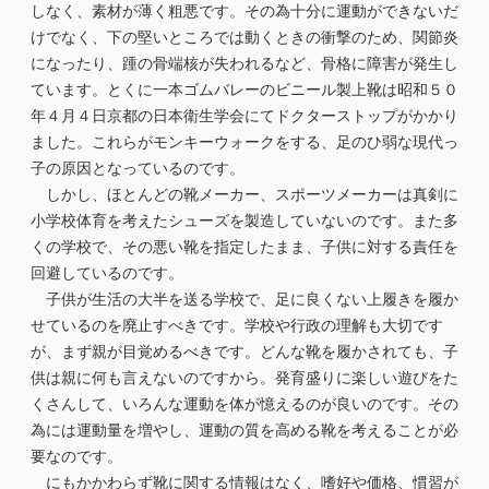
しなく、素材が薄く粗悪です。その為十分に運動ができないだ
けでなく、下の堅いところでは動くときの衝撃のため、関節炎
になったり、踵の骨端核が失われるなど、骨格に障害が発生し
ています。とくに一本ゴムバレーのビニール製上靴は昭和５０
年４月４日京都の日本衛生学会にてドクターストップがかかり
ました。これらがモンキーウォークをする、足のひ弱な現代っ
子の原因となっているのです。
しかし、ほとんどの靴メーカー、スポーツメーカーは真剣に
小学校体育を考えたシューズを製造していないのです。また多
くの学校で、その悪い靴を指定したまま、子供に対する責任を
回避しているのです。
子供が生活の大半を送る学校で、足に良くない上履きを履か
せているのを廃止すべきです。学校や行政の理解も大切です
が、まず親が目覚めるべきです。どんな靴を履かされても、子
供は親に何も言えないのですから。発育盛りに楽しい遊びをた
くさんして、いろんな運動を体が憶えるのが良いのです。その
為には運動量を増やし、運動の質を高める靴を考えることが必
要なのです。
にもかかわらず靴に関する情報はなく、嗜好や価格、慣習が