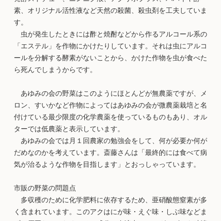
素、オリジナル活性液など天然の殺菌、殺虫剤を工夫していま
す。
虫が発生したときには酢と焼酎などから作るアルコール系の
「エステル」を作物にかけたりしています。それは虫にアルコ
ールを分解する酵素がないことから、かけた作物を虫が食べた
ら死んでしまうからです。
あゆみの会の野菜はこのようにほとんどが無農薬ですが、メ
ロン、すいかなど作物によってはあゆみの会が微農薬栽培と名
付けている最少限度の化学農薬を使っているものもあり、オル
ターでは低農薬と表示しています。
あゆみの会では月１回農家の勉強会をして、何が必要か何が
だめなのかを考えています。斎藤さんは「最終的には食べて病
気が治るような作物を目指します」とおっしゃっています。
市販の野菜の問題点
多収穫のために化学肥料に依存するため、亜硝酸態窒素が多
く含まれています。このアクはにが味・えぐ味・しぶ味などま