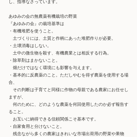
し、指導なさっています。
あゆみの会の無農薬有機栽培の野菜
『あゆみの会』の栽培基準は
・有機堆肥を使うこと。
土づくりには、土質と作柄にあった堆肥作りが必要。
・土壌消毒はしない。
土中の微生物を殺す、有機農業とは相反する行為。
・除草剤はまかないこと。
畑だけではなく環境にも影響を与えます。
・基本的に反農薬のこと。ただしやむを得ず農薬を使用する場
合、
その判断は子育てと同様に作物の母親である農家にお任せし
ますが、
何のために、どのような農薬を何回使用したのか必ず報告す
ること。
お互いに納得できる信頼関係こそ基本です。
・自家食用と分けないこと。
残念ながら多くの農家はきれいな市場出荷用の野菜や果物