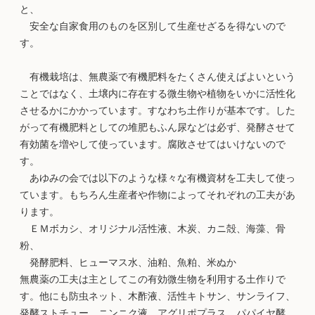
と、
安全な自家食用のものを区別して生産せざるを得ないので
す。
有機栽培は、無農薬で有機肥料をたくさん使えばよいという
ことではなく、土壌内に存在する微生物や植物をいかに活性化
させるかにかかっています。すなわち土作りが基本です。した
がって有機肥料としての堆肥もふん尿などは必ず、発酵させて
有効菌を増やして使っています。腐敗させてはいけないので
す。
あゆみの会では以下のような様々な有機資材を工夫して使っ
ています。もちろん生産者や作物によってそれぞれの工夫があ
ります。
ＥＭボカシ、オリジナル活性液、木炭、カニ殻、海藻、骨
粉、
発酵肥料、ヒューマス水、油粕、魚粕、米ぬか
無農薬の工夫は主としてこの有効微生物を利用する土作りで
す。他にも防虫ネット、木酢液、活性キトサン、サンライフ、
発酵ストチュー、ニンニク液、アグリポプラス、パパイヤ酵