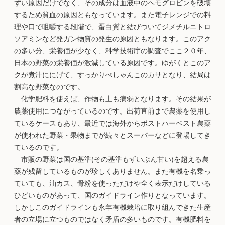
ずい原因だけでなく、その成分は血液中のヘモグロビンを破壊
するため貧血の原因ともなっています。また電子レンジでの料
理や口で咀嚼する段階で、蛋白質と結びついてジメチルニトロ
ソアミンなど発ガン物質の発生の原因ともなります。このアク
の多い分、栄養価が少なく、科学技術庁の調査でここ２０年、
日本の野菜の栄養価が激減している原因です。ゆがくとこのア
クが煮汁ににげて、すっかりぺしゃんこのカサとなり、結局は
割高な野菜なのです。
化学肥料を使えば、作物も土も病弱となります。その結果が
農薬使用につながっているのです。出荷直前まで農薬を使用し
ているケースもあり、最近では海外からポストハーベスト農薬
が使われた野菜・果物までが続々とスーパーなどに登場してき
ているのです。
市販の野菜は国の基準(その基準もずいぶん甘い)を超える農
薬が残留しているものが珍しくありません。また有機を名乗っ
ていても、油カス、骨粉を使っただけや全く表示だけしている
ひどいものがあって、国のガイドライン作りとなっています。
しかしこのガイドラインも永年有機栽培に取り組んできた生産
者の立場に立つものではなく矛盾の多いものです。有機肥料を