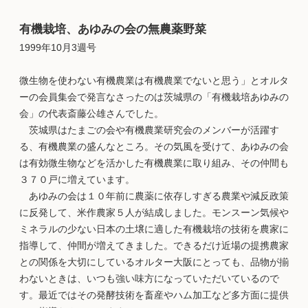
有機栽培、あゆみの会の無農薬野菜
1999年10月3週号
微生物を使わない有機農業は有機農業でないと思う」とオルタ
ーの会員集会で発言なさったのは茨城県の「有機栽培あゆみの
会」の代表斎藤公雄さんでした。
茨城県はたまごの会や有機農業研究会のメンバーが活躍す
る、有機農業の盛んなところ。その気風を受けて、あゆみの会
は有効微生物などを活かした有機農業に取り組み、その仲間も
３７０戸に増えています。
あゆみの会は１０年前に農薬に依存しすぎる農業や減反政策
に反発して、米作農家５人が結成しました。モンスーン気候や
ミネラルの少ない日本の土壌に適した有機栽培の技術を農家に
指導して、仲間が増えてきました。できるだけ近場の提携農家
との関係を大切にしているオルター大阪にとっても、品物が揃
わないときは、いつも強い味方になっていただいているので
す。最近ではその発酵技術を畜産やハム加工など多方面に提供