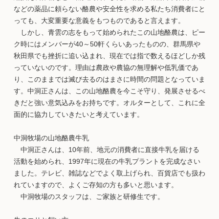
などの薬品に頼らない酪農や安全性を求める私たち消費者にと
っても、大変重要な意義をもつものであると言えます。
しかし、青雲の志をもって始められたこの山地酪農は、ピー
ク時にはメンバーが40～50軒くらいあったものの、群馬県や
秋田県でも挫折に追い込まれ、現在では指で数えるほどしか残
っていないのです。理由は農政や農協の無理解や低乳価であ
り、このままでは滅び去るのはまさに時間の問題となっていま
す。中洞正さんは、この山地酪農を今こそ守り、発展させるべ
きだと強い意気込みをお持ちです。オルターとして、これに全
面的に協力していきたいと考えています。
中洞牧場の山地酪農牛乳
中洞正さんは、10年前、地元の消費者に直接牛乳を届ける
活動を始められ、1997年に現在の牛乳プラントを完成なさい
ました。テレビ、雑誌などでよく取上げられ、百貨店でも扱わ
れていますので、よくご存知の方も多いと思います。
中洞牧場のスタッフは、ご家族と研修生です。