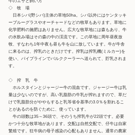
牛のエサと飼い方
◇ 牧 場
日本シバ(野シバ)主体の草地50ha。シバ以外にはケンタッキ
ーブルーグラスやオーチャードなどの牧草もあります。草地に
化学肥料の施肥はありません。広大な牧草地には森もあり、牛
の水飲み場はその森の中の渓流です。この草地に周年昼夜放
牧、すなわち1年中夜も昼も牛を山に放しています。牛が牛舎
に来るのは、搾乳のときだけです。搾乳は搾乳機(ミルカー)を
使い、パイプラインでバルククーラーへ送られて、貯乳されま
す。
◇ 搾 乳 牛
ホルスタインとジャージー牛の混血です。ジャージー牛は乳
量は少ないのですが、高い乳脂肪の牛乳が搾れますので、草だ
けで乳脂肪分がややもすると乳等省令基準の3.0％を割れるこ
とがあるのを防ぐために、使っています。
牛の頭数は35～36頭で、そのうち搾乳牛が22頭です。必要
かつ十分な牧草地があります。交配は自然交配で、仔牛は自家
繁殖です。狂牛病の母子感染の心配もありません。通常の農家