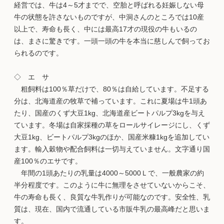
経営では、牛は4～5才までで、空胎と呼ばれる妊娠しない母
牛の状態を許さないものですが、中洞さんのところでは10産
以上で、寿命も長く、中には最高17才の現役の牛もいるの
は、まさに驚きです。一頭一頭の牛を本当に慈しんで飼ってお
られるのです。
◇ エ サ
粗飼料は100％草だけで、80％は自給しています。不足する
分は、北海道産の牧草で補っています。これに夏場は牛1頭あ
たり、国産のくず大豆1kg、北海道産ビートパルプ3kgを与え
ています。冬場は自家採種の草をロールサイレージにし、くず
大豆1kg、ビートパルプ3kgのほか、国産米糠1kgを追加してい
ます。輸入穀物や配合飼料は一切与えていません。文字通り国
産100％のエサです。
年間の1頭あたりの乳量は4000～5000Ｌで、一般農家の約
半分程度です。このように牛に無理をさせていないからこそ、
牛の寿命も長く、良質な牛乳作りが可能なのです。安全性、乳
質は、現在、国内で流通している市販牛乳の最高峰だと思いま
す。