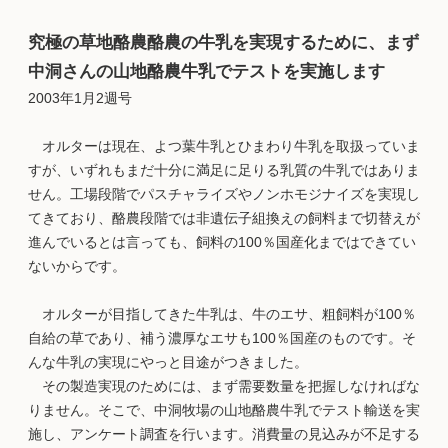
究極の草地酪農酪農の牛乳を実現するために、まず
中洞さんの山地酪農牛乳でテストを実施します
2003年1月2週号
オルターは現在、よつ葉牛乳とひまわり牛乳を取扱っていま
すが、いずれもまだ十分に満足に足りる乳質の牛乳ではありま
せん。工場段階でパスチャライズやノンホモジナイズを実現し
てきており、酪農段階では非遺伝子組換えの飼料まで切替えが
進んでいるとは言っても、飼料の100％国産化まではできてい
ないからです。
オルターが目指してきた牛乳は、牛のエサ、粗飼料が100％
自給の草であり、補う濃厚なエサも100％国産のものです。そ
んな牛乳の実現にやっと目途がつきました。
その製造実現のためには、まず需要数量を把握しなければな
りません。そこで、中洞牧場の山地酪農牛乳でテスト輸送を実
施し、アンケート調査を行います。消費量の見込みが不足する