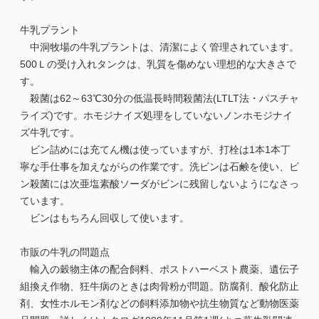
牛乳プラント
中洞牧場の牛乳プラントは、清潔によく管理されています。
500Ｌの受け入れタンクは、乳質を傷めない理想的な大きさで
す。
殺菌は62～63℃30分の低温長時間殺菌法(LTLT法・パスチャ
ライズ)です。ホモジナイズ処理をしていないノンホモジナイ
ズ牛乳です。
ビン詰めには充てん機は使っていますが、打栓は1本1本丁
寧な手仕事を加えながらの作業です。洗ビンは石鹸を使い、ビ
ン殺菌には次亜塩素酸ソーダがビンに残留しないようになさっ
ています。
ビンはもちろん回収して使います。
市販の牛乳の問題点
輸入の穀物主体の配合飼料、ポストハーベスト農薬、遺伝子
組換え作物、狂牛病のときは肉骨粉が問題。防腐剤、酸化防止
剤、女性ホルモン剤などの飼料添加物や抗生物質など動物医薬