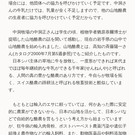
場合には、他団体への協力を呼びかけていく予定です。中洞さ
んの牛乳だけでは、乳量が全く不足しますので、他の山地酪農
の生産者に協力を呼びかけていく予定だからです。
中洞牧場の中洞正さんは学生の頃、植物学者猶原恭爾博士が
提唱した山地酪農の話を聞いて感動し、現在の岩手県の山中で
山地酪農を始められました。山地酪農とは、高知の斉藤陽一さ
ん(カタログ2000年7月第5週参照)でもご紹介したものです。
日本シバ主体の草地に牛を放牧し、一度形ができれば末代ま
でほぼ毎年継続的な牛乳ができる千年家(せんねんや)と呼ばれ
る、人間の真の豊かな酪農のあり方です。牛自らが牧場を拓
く、スイス酪農の蹄耕法と呼ばれる牧畜技術と酷似していま
す。
もともとは輸入のエサに頼っていては、何かあった際に安定
的に農業ができないから、日本の山地を活かして、日本シバな
どで自給的な酪農を営もうという考え方から始まっています
が、狂牛病の輸入肉骨粉、ポストハーベスト農薬汚染や遺伝子
組換え農作物などの輸入飼料、また、動物医薬品や飼料添加物