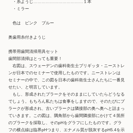
・糸ようじ………………………………１本
・ミラー
色は ピンク ブルー
奥歯用糸付きようじ
携帯用歯間清掃用具セット
歯間部清掃はとっても重要！
右図は、スウェーデンの歯科衛生士ブリギッタ・ニーストレ
ンが日本でのセミナーで使用したものです。ニーストレンは
セミナーの中で、この図を日本の歯科衛生士さんたちに一番見
せたい、と明言しています。
もし、形成されたプラークをそのままにしていたらどうなる
でしょう。もちろん私たちは食事をしますので、そのたびにプ
ラークが形成され、古いプラークは隣接部の奥へ奥へと詰まっ
ていきます。この図は、隅角部から歯間隣接部にかけて４箇所
のプラークを採取し、そのpHをグラフにしたものです。グラ
フの横点線は臨界pHつまり、エナメル質が脱灰するpH5.4を示