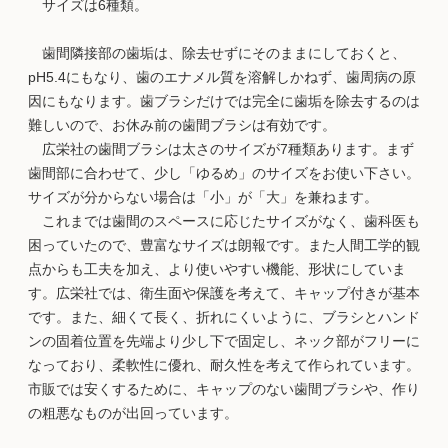
サイズは6種類。
歯間隣接部の歯垢は、除去せずにそのままにしておくと、
pH5.4にもなり、歯のエナメル質を溶解しかねず、歯周病の原
因にもなります。歯ブラシだけでは完全に歯垢を除去するのは
難しいので、お休み前の歯間ブラシは有効です。
広栄社の歯間ブラシは太さのサイズが7種類あります。まず
歯間部に合わせて、少し「ゆるめ」のサイズをお使い下さい。
サイズが分からない場合は「小」が「大」を兼ねます。
これまでは歯間のスペースに応じたサイズがなく、歯科医も
困っていたので、豊富なサイズは朗報です。また人間工学的観
点からも工夫を加え、より使いやすい機能、形状にしていま
す。広栄社では、衛生面や保護を考えて、キャップ付きが基本
です。また、細くて長く、折れにくいように、ブラシとハンド
ンの固着位置を先端より少し下で固定し、ネック部がフリーに
なっており、柔軟性に優れ、耐久性を考えて作られています。
市販では安くするために、キャップのない歯間ブラシや、作り
の粗悪なものが出回っています。