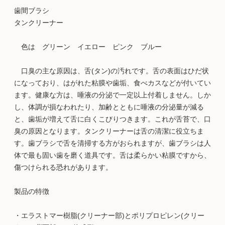
歯間ブラシ
タンクリーナー
色は グリーン イエロー ピンク ブルー
口臭の主な原因は、舌(タン)の汚れです。舌の表面はひだ状
になっており、はがれた粘膜や歯垢、食べカスなどが付いてい
ます。健康な方は、唾液の分泌で一定以上付着しません。しか
し、体調が損なわれたり、加齢とともに唾液の分泌量が減る
と、歯垢が増えて舌に白くこびりつきます。これが舌苔で、口
臭の原因となります。タンクリーナーは舌の清潔に役立ちま
す。歯ブラシで舌を清掃する方がおられますが、歯ブラシは人
体で最も固い歯を磨く道具です。舌は柔らかい粘膜ですから、
傷つけられる恐れがあります。
製品の特徴
・エラストマー樹脂(クリーナー部)とポリプロピレン(クリー