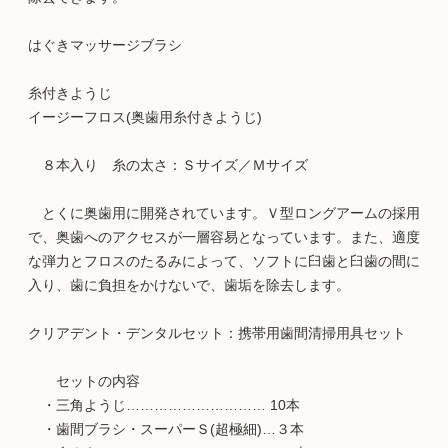
はぐきマッサージブラシ
糸付きようじ
イージーフロス(奥歯用糸付きようじ)
８本入り 糸の太さ：Ｓサイズ／Ｍサイズ
とくに奥歯用に開発されています。Ｖ型ロングアームの採用
で、奥歯へのアクセスが一層容易となっています。また、適度
な弾力とフロスのたるみによって、ソフトに臼歯と臼歯の間に
入り、歯に負担をかけないで、歯垢を除去します。
クリアデント・デンタルセット：携帯用歯間清掃用具セット
セットの内容
・三角ようじ………………………… 10本
・歯間ブラシ・スーパーＳ(超極細)…３本