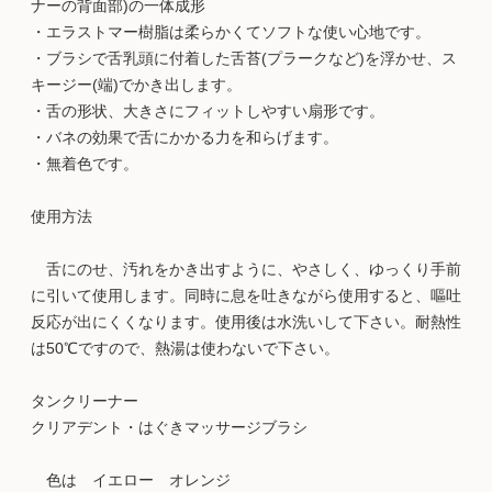
ナーの背面部)の一体成形
・エラストマー樹脂は柔らかくてソフトな使い心地です。
・ブラシで舌乳頭に付着した舌苔(プラークなど)を浮かせ、ス
キージー(端)でかき出します。
・舌の形状、大きさにフィットしやすい扇形です。
・バネの効果で舌にかかる力を和らげます。
・無着色です。
使用方法
舌にのせ、汚れをかき出すように、やさしく、ゆっくり手前
に引いて使用します。同時に息を吐きながら使用すると、嘔吐
反応が出にくくなります。使用後は水洗いして下さい。耐熱性
は50℃ですので、熱湯は使わないで下さい。
タンクリーナー
クリアデント・はぐきマッサージブラシ
色は イエロー オレンジ