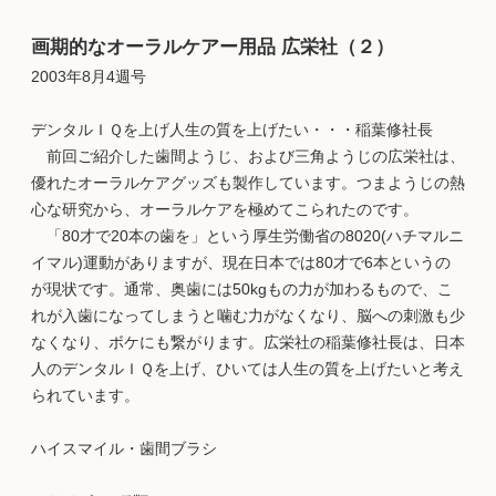
画期的なオーラルケアー用品 広栄社（２）
2003年8月4週号
デンタルＩＱを上げ人生の質を上げたい・・・稲葉修社長
前回ご紹介した歯間ようじ、および三角ようじの広栄社は、
優れたオーラルケアグッズも製作しています。つまようじの熱
心な研究から、オーラルケアを極めてこられたのです。
「80才で20本の歯を」という厚生労働省の8020(ハチマルニ
イマル)運動がありますが、現在日本では80才で6本というの
が現状です。通常、奥歯には50kgもの力が加わるもので、こ
れが入歯になってしまうと噛む力がなくなり、脳への刺激も少
なくなり、ボケにも繋がります。広栄社の稲葉修社長は、日本
人のデンタルＩＱを上げ、ひいては人生の質を上げたいと考え
られています。
ハイスマイル・歯間ブラシ