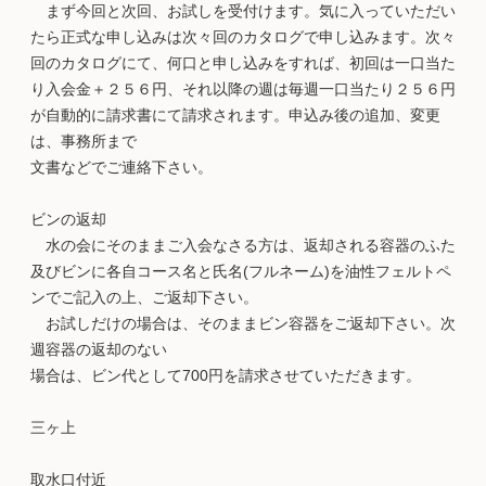
まず今回と次回、お試しを受付けます。気に入っていただい
たら正式な申し込みは次々回のカタログで申し込みます。次々
回のカタログにて、何口と申し込みをすれば、初回は一口当た
り入会金＋２５６円、それ以降の週は毎週一口当たり２５６円
が自動的に請求書にて請求されます。申込み後の追加、変更
は、事務所まで
文書などでご連絡下さい。
ビンの返却
水の会にそのままご入会なさる方は、返却される容器のふた
及びビンに各自コース名と氏名(フルネーム)を油性フェルトペ
ンでご記入の上、ご返却下さい。
お試しだけの場合は、そのままビン容器をご返却下さい。次
週容器の返却のない
場合は、ビン代として700円を請求させていただきます。
三ヶ上
取水口付近