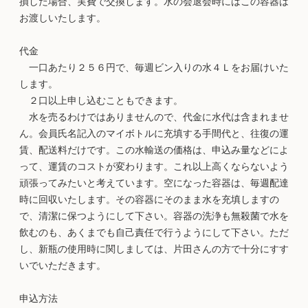
損した場合、実費で交換します。水の会退会時にはこの容器は
お渡しいたします。
代金
一口あたり２５６円で、毎週ビン入りの水４Ｌをお届けいた
します。
２口以上申し込むこともできます。
水を売るわけではありませんので、代金に水代は含まれませ
ん。会員氏名記入のマイボトルに充填する手間代と、往復の運
賃、配送料だけです。この水輸送の価格は、申込み量などによ
って、運賃のコストが変わります。これ以上高くならないよう
頑張ってみたいと考えています。空になった容器は、毎週配達
時に回収いたします。その容器にそのまま水を充填しますの
で、清潔に保つようにして下さい。容器の洗浄も無殺菌で水を
飲むのも、あくまでも自己責任で行うようにして下さい。ただ
し、新瓶の使用時に関しましては、片田さんの方で十分にすす
いでいただきます。
申込方法