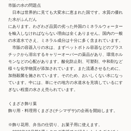
市販の水の問題点
日本は世界的に見ても大変水に恵まれた国です。水質の優れ
た水がふんだん
にあります。わざわざ品質の劣った外国のミネラルウォーター
を輸入しなければならない理由は全くありません。国内の一般
の水道水でさえ、ミネラル成分は十分に多く含まれています。
市販の容器入りの水は、まずペットボトル容器などのプラス
チックから溶出するキャリーオーバーの薬品があり、環境ホル
モンなどの心配があります。酸化防止剤、可塑剤、中和剤など
様々な化学物質が添加されています。また流通させるために、
加熱殺菌を施されています。そのため、おいしくない水になっ
ています。中には、単にその地方の水道水を充填しているにす
ぎない程度の水さえ売られています。
くまざさ飾り葉
飾り用・料理用くまざさ(チシマザサ)の企画を開始します。
※飾り花用、弁当の仕切り、お菓子用に使えます。