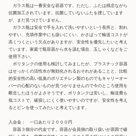
ガラス瓶は一番安全な容器です。ただし、ふたは残念ながら
抗菌加工されています。抗菌していないふたを捜しています
が、まだ見つけていません。
ガラス瓶は安全で手を入れて洗いやすいという長所と、割れ
やすい、充填作業中にも扱いにくい、かさばって輸送コストが
高くつくという欠点がありますが、安全性を優先したいと考え
ています。家庭で瓶容器から水を汲む場合、玉しゃくなどをご
使用下さい。
ポリタンクの使用も検討してみましたが、プラスチック容器
はせっかくの活性水が無効化されるおそれがあることと、比較
的安全性の高い低臭のポリエチレン製のものでもキャリーオー
バーの心配のないものが見つかりませんので今のところ使用を
断念したほうがよさそうです。ポリタンクは安いし、輸送費も
低コストで、破損しにくく使いやすいのですが、安全性を考え
るとビンを使ってみたいと考えています。
入会金： 一口あたり２０００円
容器３個分の代金です。容器が会員側の取り扱いが原因で破