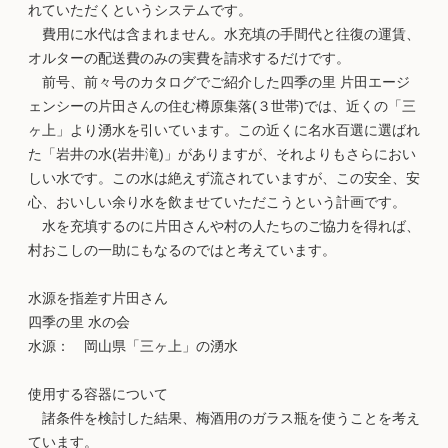
れていただくというシステムです。
費用に水代は含まれません。水充填の手間代と往復の運賃、
オルターの配送費のみの実費を請求するだけです。
前号、前々号のカタログでご紹介した四季の里 片田エージ
ェンシーの片田さんの住む樽原集落(３世帯)では、近くの「三
ヶ上」より湧水を引いています。この近くに名水百選に選ばれ
た「岩井の水(岩井滝)」がありますが、それよりもさらにおい
しい水です。この水は絶えず流されていますが、この安全、安
心、おいしい余り水を飲ませていただこうという計画です。
水を充填するのに片田さんや村の人たちのご協力を得れば、
村おこしの一助にもなるのではと考えています。
水源を指差す片田さん
四季の里 水の会
水源： 岡山県「三ヶ上」の湧水
使用する容器について
諸条件を検討した結果、梅酒用のガラス瓶を使うことを考え
ています。