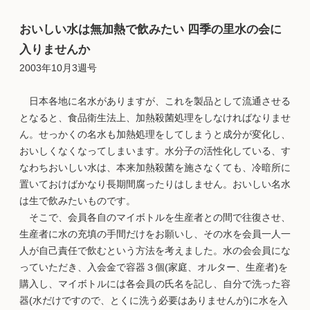
おいしい水は無加熱で飲みたい 四季の里水の会に
入りませんか
2003年10月3週号
日本各地に名水がありますが、これを製品として流通させる
となると、食品衛生法上、加熱殺菌処理をしなければなりませ
ん。せっかくの名水も加熱処理をしてしまうと成分が変化し、
おいしくなくなってしまいます。水分子の活性化している、す
なわちおいしい水は、本来加熱殺菌を施さなくても、冷暗所に
置いておけばかなり長期間腐ったりはしません。おいしい名水
は生で飲みたいものです。
そこで、会員各自のマイボトルを生産者との間で往復させ、
生産者に水の充填の手間だけをお願いし、その水を会員一人一
人が自己責任で飲むという方法を考えました。水の会会員にな
っていただき、入会金で容器３個(家庭、オルター、生産者)を
購入し、マイボトルには各会員の氏名を記し、自分で洗った容
器(水だけですので、とくに洗う必要はありませんが)に水を入