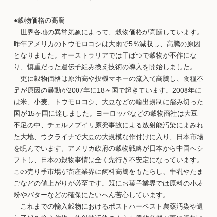
●穀物価格の高騰
世界各地の異常気象によって、穀物価格が高騰しています。
昨年アメリカのトウモロコシは大雨で5％減収し、高騰の原因
となりました。オーストラリアでは干ばつで穀物が不作にな
り、慎重だった遺伝子組み換え技術の導入を開始しました。
更に穀物価格は原油高や投機マネーの流入で高騰し、食糧不
足が原因の暴動が2007年に18ヶ国で起きています。2008年に
は米、小麦、トウモロコシ、大豆などの輸出規制に踏み切った
国が15ヶ国に達しました。ヨーロッパなどの穀物商社は大豆
不足の中、チェルノブイリ原発事故による放射能汚染にまみれ
た大地、ウクライナで大豆の大規模な作付けに入り、日本市場
を睨んでいます。アメリカ政府の穀物戦略が日本から中国へシ
フトし、日本の穀物事情は全く先行き不安定になっています。
この売り手市場が畜産業界に飼料高騰をもたらし、牛乳やたま
ごなどの値上がりが必至です。既にお菓子業界では原料の小麦
粉やバターなどの確保にたいへん苦心しています。
これまでの輸入穀物におけるポストハーベスト農薬汚染や遺