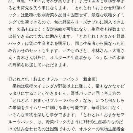
品、遅配、中止のおそれがあります。また生産者も収穫が早ま
ると出荷先を失う事になります。「とれとれ！おまかせ野菜パ
ック」は数種の軟弱野菜を品目を固定せず、最適な収穫タイミ
ングで出荷できるので、旬の野菜をリーズナブルに購入できま
す。欠品も出にくく安定供給が可能になり、生産者も端数まで
出荷できるので大いに助かります。「とれとれ！おまかせ野菜
パック」は袋に生産者名を明示し、同じ生産者から異なった組
み合わせのセットも出ます。いのちのさと、小林さん・大亀さ
ん・青木さん以外に、オルターの生産者から「☆」以上の水準
の野菜を応援していただきます。
◎とれとれ！おまかせフルーツパック（新企画）
果物は収穫タイミングが野菜以上に難しく、量もなかなかピ
ッタリにすることができません。野菜パックと同じ考え方の
「とれとれ！おまかせフルーツパック」なら、いつも何かしら
の果物をタイムリーに届ける事が可能です。毎週切れ目なく、
いろんな果物を楽しむ事ができます。「とれとれ！おまかせフ
ルーツパック」は、野菜パックのように1軒の生産者のものだ
けで組み合わせるのは困難ですので、オルターの果物生産者全