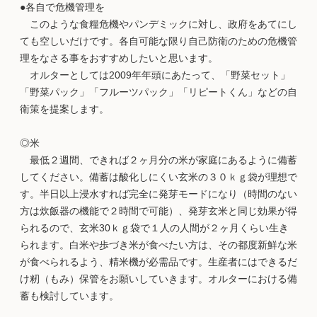
●各自で危機管理を
このような食糧危機やパンデミックに対し、政府をあてにし
ても空しいだけです。各自可能な限り自己防衛のための危機管
理をなさる事をおすすめしたいと思います。
オルターとしては2009年年頭にあたって、「野菜セット」
「野菜パック」「フルーツパック」「リピートくん」などの自
衛策を提案します。
◎米
最低２週間、できれば２ヶ月分の米が家庭にあるように備蓄
してください。備蓄は酸化しにくい玄米の３０ｋｇ袋が理想で
す。半日以上浸水すれば完全に発芽モードになり（時間のない
方は炊飯器の機能で２時間で可能）、発芽玄米と同じ効果が得
られるので、玄米30ｋｇ袋で１人の人間が２ヶ月くらい生き
られます。白米や歩づき米が食べたい方は、その都度新鮮な米
が食べられるよう、精米機が必需品です。生産者にはできるだ
け籾（もみ）保管をお願いしていきます。オルターにおける備
蓄も検討しています。