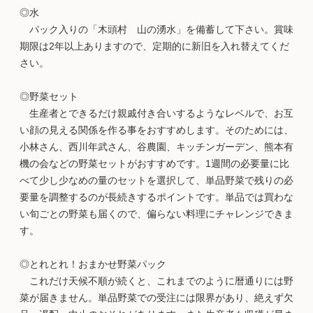
◎水
パック入りの「木頭村 山の湧水」を備蓄して下さい。賞味
期限は2年以上ありますので、定期的に新旧を入れ替えてくだ
さい。
◎野菜セット
生産者とできるだけ親戚付き合いするようなレベルで、お互
い顔の見える関係を作る事をおすすめします。そのためには、
小林さん、西川年武さん、谷農園、キッチンガーデン、熊本有
機の会などの野菜セットがおすすめです。1週間の必要量に比
べて少し少なめの量のセットを選択して、単品野菜で残りの必
要量を調整するのが長続きするポイントです。単品では買わな
い旬ごとの野菜も届くので、偏らない料理にチャレンジできま
す。
◎とれとれ！おまかせ野菜パック
これだけ天候不順が続くと、これまでのように暦通りには野
菜が届きません。単品野菜での受注には限界があり、絶えず欠