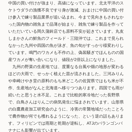
中国の買い付けが強まり、高値になっています。北太平洋のス
ケトウダラの漁獲不良ですり身が激減、おまけに中国の買い付
け参入で練り製品業界が追い込まれ、今まで見向きもされなか
った国内物の雑魚まで品薄が始まり、雑魚で練り製品を作って
いただいている岡久蒲鉾店でも原料不安が起きています。丸友
しまかさんの鮮魚のフィールド・三陸沖では、これまで見られ
なかった九州や四国の魚が泳ぎ、魚の旬がすっかり様変わりし
ています。鳴門のワカメも不作の上、偽装騒ぎでほんものの国
産ワカメが奪い合いになり、値段が2倍以上になりました。
九州の野菜の生産地では、度重なる台風や畑の地形が変わる
ほどの大雨で、せっかく植えた苗が流されました。三河みりん
や幸崎けやき堂の原料のもち米どころの佐賀県ではもち米が不
作、生産地がなんと北海道へ移りつつあります。四国でも雨が
続いたと思うと水不足。これまで比較的寒冷地だった長野県
で、白鳥さんはりんごの病気発生に悩まされています。山形県
の白鷹農産加工研究会のように、冷害の常襲地域だったことろ
で農作物が何でも穫れるようになった、という逆の話もありま
す。フィリピンでは雨期と乾期が逆転し、ATJのバランゴンバ
ナナにも影響が出ています。