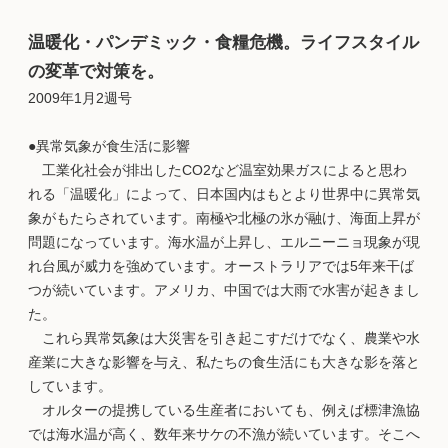
温暖化・パンデミック・食糧危機。ライフスタイル
の変革で対策を。
2009年1月2週号
●異常気象が食生活に影響
工業化社会が排出したCO2など温室効果ガスによると思わ
れる「温暖化」によって、日本国内はもとより世界中に異常気
象がもたらされています。南極や北極の氷が融け、海面上昇が
問題になっています。海水温が上昇し、エルニーニョ現象が現
れ台風が威力を強めています。オーストラリアでは5年来干ば
つが続いています。アメリカ、中国では大雨で水害が起きまし
た。
これら異常気象は大災害を引き起こすだけでなく、農業や水
産業に大きな影響を与え、私たちの食生活にも大きな影を落と
しています。
オルターの提携している生産者においても、例えば標津漁協
では海水温が高く、数年来サケの不漁が続いています。そこへ