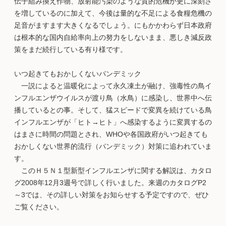
伝子組み換え作物、放射能汚染のような質的危機が更に深刻さ
を増しているのに加えて、今後は量的な不足による食糧危機の
足音がますます大きくなるでしょう。にもかかわらず日本政府
は根本的な国内自給率向上の努力をしないまま、悪しき減反政
策をまだ続行している有り様です。
いつ起きてもおかしくないパンデミック
一説によると温暖化によって永久凍土が融け、強毒性の鳥イ
ンフルエンザウイルスが渡り鳥（水鳥）に感染し、世界中へ伝
播しているとの事。そして、猛スピードで変異を続けている鳥
インフルエンザが「ヒト→ヒト」へ感染するように変異するの
はまさに時間の問題とされ、WHOや各国政府がいつ起きても
おかしくない世界的流行（パンデミック）対策に追われていま
す。
このＨ５Ｎ１型新型インフルエンザに関する解説は、カタロ
グ2008年12月3週号で詳しく行いました。来週のカタログP2
～3では、その詳しい対策をお知らせする予定ですので、ぜひ
ご覧ください。