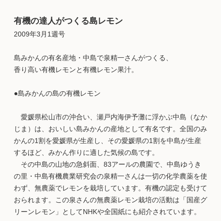
有機の達人がつくる島レモン
2009年3月1週号
島みかんの有名産地・中島で泉精一さんがつくる、
香り高い有機レモンと有機レモン果汁。
●島みかんの島の有機レモン
愛媛県松山市の沖合い、瀬戸内海伊予灘に浮かぶ中島（なか
じま）は、おいしい島みかんの産地として有名です。全国のみ
かんの1割を愛媛県が生産し、その愛媛県の1割を中島が生産
するほど、みかん作りに適した気候の島です。
その中島の山地の急斜面、83アールの農園で、中島ゆうき
の里・中島有機農業研究会の泉精一さんは一切の化学農薬を使
わず、無農薬でレモンを栽培しています。有機の認定も受けて
おられます。この泉さんの無農薬レモン栽培の活動は「国産グ
リーンレモン」としてNHKや全国紙にも紹介されています。