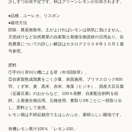
少しずつ出荷予定です。秋はグリーンレモンが出荷されます。
●品種…ユーレカ、リスボン
●栽培方法
防除…農薬無散布。土がよければレモンは病気に負けません。
天恵緑汁など自然農業の自家製土着微生物資材の活用あり。自
然農業についての詳しい解説はカタログ２００８年１０月１週
号参照。
肥料
①手刈り草刈り機による草（年3回除草）。
②自家製熟成鶏糞をごく少量、表面施用。プリマスロック800
羽。くず米、麦、黒米、赤米、海藻（ヒジキ）、国産大豆豆腐
（近藤豆腐）のおからなど、100％発酵、自家配合飼料を給
餌。土着微生物活用。元種使用。糞取り3年ごとに一部取り出
し、肥料として使用。
レモン畑は不耕起栽培で土はふかふか、素晴らしい園地です。
有機レモン果汁100％ 「レモン100」