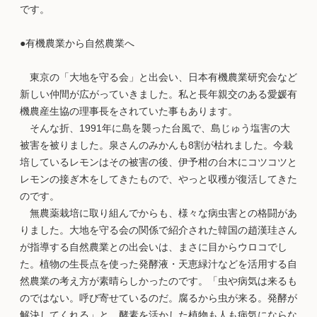
です。
●有機農業から自然農業へ
東京の「大地を守る会」と出会い、日本有機農業研究会など
新しい仲間が広がっていきました。私と長年親交のある愛媛有
機農産生協の理事長をされていた事もあります。
そんな折、1991年に島を襲った台風で、島じゅう塩害の大
被害を被りました。泉さんのみかんも8割が枯れました。今栽
培しているレモンはその被害の後、伊予柑の台木にコツコツと
レモンの接ぎ木をしてきたもので、やっと収穫が復活してきた
のです。
無農薬栽培に取り組んでからも、様々な病虫害との格闘があ
りました。大地を守る会の関係で紹介された韓国の趙漢珪さん
が指導する自然農業との出会いは、まさに目からウロコでし
た。植物の生長点を使った発酵液・天恵緑汁などを活用する自
然農業の考え方が素晴らしかったのです。「虫や病気は来るも
のではない。呼び寄せているのだ。腐るから虫が来る。発酵が
解決してくれる」と、酵素を活かした植物も人も病気にならな