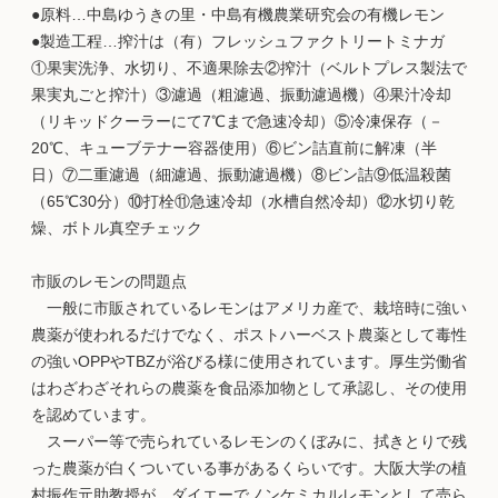
●原料…中島ゆうきの里・中島有機農業研究会の有機レモン
●製造工程…搾汁は（有）フレッシュファクトリートミナガ
①果実洗浄、水切り、不適果除去②搾汁（ベルトプレス製法で
果実丸ごと搾汁）③濾過（粗濾過、振動濾過機）④果汁冷却
（リキッドクーラーにて7℃まで急速冷却）⑤冷凍保存（－
20℃、キューブテナー容器使用）⑥ビン詰直前に解凍（半
日）⑦二重濾過（細濾過、振動濾過機）⑧ビン詰⑨低温殺菌
（65℃30分）⑩打栓⑪急速冷却（水槽自然冷却）⑫水切り乾
燥、ボトル真空チェック
市販のレモンの問題点
一般に市販されているレモンはアメリカ産で、栽培時に強い
農薬が使われるだけでなく、ポストハーベスト農薬として毒性
の強いOPPやTBZが浴びる様に使用されています。厚生労働省
はわざわざそれらの農薬を食品添加物として承認し、その使用
を認めています。
スーパー等で売られているレモンのくぼみに、拭きとりで残
った農薬が白くついている事があるくらいです。大阪大学の植
村振作元助教授が、ダイエーでノンケミカルレモンとして売ら