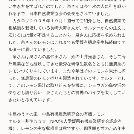
い生き方を学ばれたのでした。泉さんは今年次の人に引き継が
れるまで、日本自然農業協会の会長をされていました。
カタログ２００８年１０月１週号でご紹介した、自然農業で
柑橘類を栽培している長崎大海さんが、オルターからの注文に
応じるには量が不足することから、泉さんに応援を求められま
した。泉さんのレモンはこれまでも愛媛有機農産生協経由でオ
ルターに届いていました。
泉さんは奥さんの嘉代美さん、姪の土井光恵さん、そして海
外農業なども経験してきた優秀な研修生数名とともに無農薬の
レモンづくりをしています。また今年はそのレモンを果汁に搾
った、無農薬のレモン搾りも製造されています。オルターとし
て、このレモン果汁の取り組みを契機に、ショウガの島復活の
夢なども語り合い、泉さんたちとの提携のパイプを太くしてい
きたいと考えています。
中島ゆうきの里・中島有機農業研究会の有機レモン
オルター基準☆☆☆（NPO法人愛媛県有機農業研究会認定有
機）。レモンの主な収穫期は秋ですが、四季咲き性のため年中