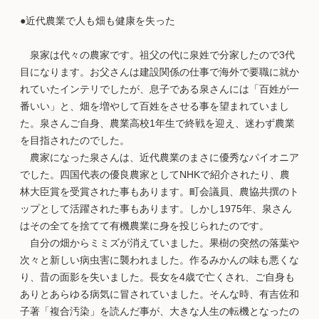
●近代農業で人も畑も健康を失った
泉家は代々の農家です。祖父の代に泉姓で分家したので3代
目になります。お父さんは建設関係の仕事で海外で要職に就か
れていたインテリでしたが、息子である泉さんには「百姓が一
番いい」と、畑を増やして百姓をさせる事を望まれていまし
た。泉さんご自身、農業高校1年生で終戦を迎え、迷わず農業
を目指されたのでした。
農家になった泉さんは、近代農業のまさに優秀なパイオニア
でした。四国代表の優良農家としてNHKで紹介されたり、農
林大臣賞を受賞された事もあります。町会議員、農協共撰のト
ップとして活躍された事もあります。しかし1975年、泉さん
はその全てを捨てて有機農業に身を投じられたのです。
自分の畑からミミズが消えていました。果樹の突然の落葉や
次々と新しい病虫害に襲われました。作るみかんの味も悪くな
り、昔の面影を失いました。長女を4歳で亡くされ、ご自身も
ありとあらゆる病気に冒されていました。そんな時、有吉佐和
子著「複合汚染」を読んだ事が、大きな人生の転機となったの