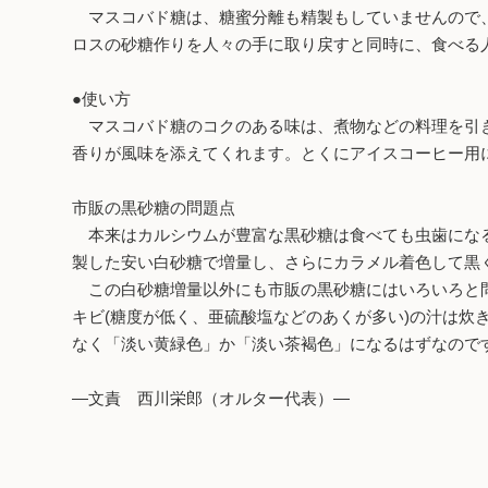
マスコバド糖は、糖蜜分離も精製もしていませんので、
ロスの砂糖作りを人々の手に取り戻すと同時に、食べる
●使い方
マスコバド糖のコクのある味は、煮物などの料理を引き
香りが風味を添えてくれます。とくにアイスコーヒー用
市販の黒砂糖の問題点
本来はカルシウムが豊富な黒砂糖は食べても虫歯になる
製した安い白砂糖で増量し、さらにカラメル着色して黒
この白砂糖増量以外にも市販の黒砂糖にはいろいろと問
キビ(糖度が低く、亜硫酸塩などのあくが多い)の汁は
なく「淡い黄緑色」か「淡い茶褐色」になるはずなので
―文責 西川栄郎（オルター代表）―