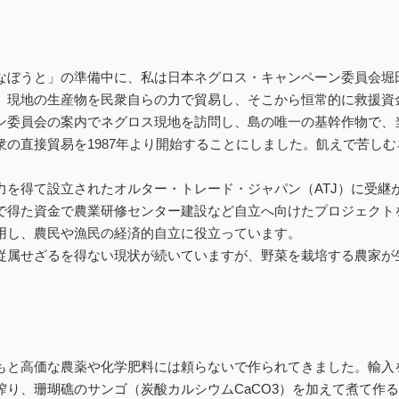
ぼうと」の準備中に、私は日本ネグロス・キャンペーン委員会堀
。現地の生産物を民衆自らの力で貿易し、そこから恒常的に救援資
ン委員会の案内でネグロス現地を訪問し、島の唯一の基幹作物で、
の直接貿易を1987年より開始することにしました。飢えで苦し
を得て設立されたオルター・トレード・ジャパン（ATJ）に受継
で得た資金で農業研修センター建設など自立へ向けたプロジェクト
用し、農民や漁民の経済的自立に役立っています。
属せざるを得ない現状が続いていますが、野菜を栽培する農家が
もと高価な農薬や化学肥料には頼らないで作られてきました。輸入
り、珊瑚礁のサンゴ（炭酸カルシウムCaCO3）を加えて煮て作