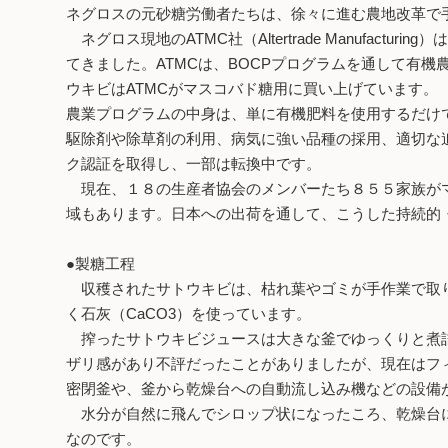
ネグロスの元砂糖労働者たちは、徐々に進む農地改革で
ネグロス現地のATMC社（Altertrade Manufa
てきました。ATMCは、BOCPプログラムを通して有
ウキビはATMCがマスコバド糖用に買い上げています。
農業プログラムの中身は、単に有機肥料を使用するだけ
駆除剤や除草剤の利用、病気に強い品種の採用、適切な
ク認証を取得し、一部は転換中です。
現在、１８の生産者協会のメンバーたち８５５家族がマ
域もあります。日本への出荷を通して、こうした持続的
●製糖工程
収穫されたサトウキビは、枯れ葉やゴミが手作業で取り
く石灰（CaCO3）を使っています。
搾ったサトウキビジュースは大きな釜でゆっくりと煮詰
ザリ感があり不評だったことがありましたが、現在はフィ
密閉釜や、釜から乾燥台への自動流し込み機などの設備
水分が自然に飛んでシロップ状になったころ、乾燥台に
なのです。