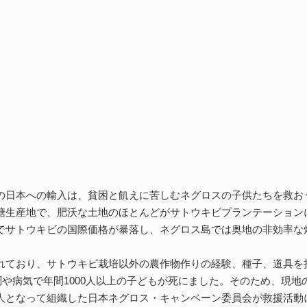
日本への輸入は、貧困と飢えに苦しむネグロスの子供たちを救おうと
生産地で、肥沃な土地のほとんどがサトウキビプランテーションに
でサトウキビの国際価格が暴落し、ネグロス島では奥地の非効率な
。
ており、サトウキビ栽培以外の農作物作りの経験、種子、道具を
調や病気で年間1000人以上の子どもが死にました。そのため、現
人となって組織した日本ネグロス・キャンペーン委員会が救援活動