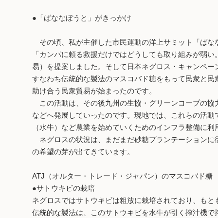
●「ばななぼうと」がきっかけ
その頃、私が主催した市民運動の洋上サミット「ばなな
「カンパに頼る救援だけではどうしても取り組みが弱い
易）を提案しました。そして日本ネグロス・キャンペー
すなわち伝統的な製法のマスコバド糖をもって民衆と民衆
助け合う民衆貿易が始まったのです。
この活動は、その後九州の生協・グリーンコープの協力
などへ発展していったのです。現地では、これらの活動
（水牛）など農業を始めていくためのインフラ整備に利
ネグロスの状況は、まだまだ砂糖プランテーションに従
の希望の芽が出てきています。
ATJ（オルター・トレード・ジャパン）のマスコバド糖
●サトウキビの栽培
ネグロスではサトウキビは粗放に栽培されており、もと
伝統的な製法は、このサトウキビを水牛が引く搾汁機で搾