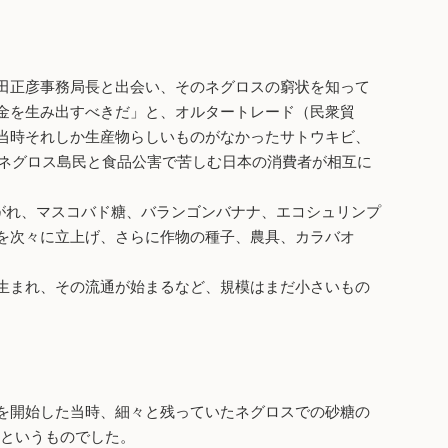
田正彦事務局長と出会い、そのネグロスの窮状を知って
金を生み出すべきだ」と、オルタートレード（民衆貿
当時それしか生産物らしいものがなかったサトウキビ、
むネグロス島民と食品公害で苦しむ日本の消費者が相互に
がれ、マスコバド糖、バランゴンバナナ、エコシュリンプ
を次々に立上げ、さらに作物の種子、農具、カラバオ
生まれ、その流通が始まるなど、規模はまだ小さいもの
を開始した当時、細々と残っていたネグロスでの砂糖の
るというものでした。