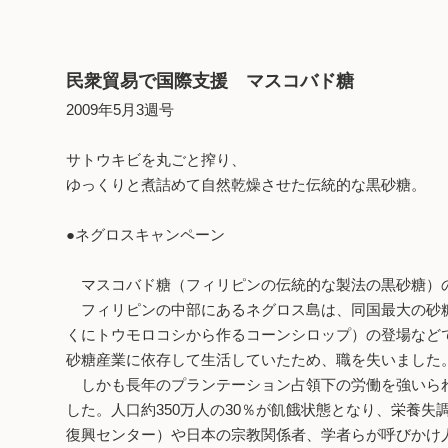
民衆貿易で国際支援 マスコバド糖
2009年5月3週号
サトウキビを丸ごと搾り、
ゆっくりと煮詰めて自然乾燥させた伝統的な黒砂糖。
●ネグロスキャンペーン
マスコバド糖（フィリピンの伝統的な製法の黒砂糖）の
フィリピンの中部にあるネグロス島は、同国最大の砂糖
くにトウモロコシから作るコーンシロップ）の登場など
砂糖産業に依存して生活していたため、職を失いました
しかも長年のプランテーション占領下の労働を強いられ
した。人口約350万人の30％が飢餓状態となり、栄養失
復興センター）や日本の宗教関係者、学者らが呼びかけ