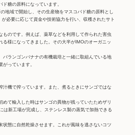
バド糖の原料になっています。
ラムを５ヶ所の地域で開始し、その生産物をマスコバド糖の原料とし
団）が必要に応じて資金や技術協力を行い、収穫されたサト
なものです。例えば、薬草などを利用して作られた害虫
る様になってきました。その大半がIMOのオーガニッ
、バランゴンバナナの有機栽培と一緒に取組んでいる地
繋がっています。
搾汁機で搾っています。また、煮るときにサンゴではな
初めて輸入した時はサンゴの異物が残っていたためザリ
年には新工場が完成し、ステンレス製の蒸気で加熱できる
末状態に自然乾燥させます。これが風味を逃さないコツ