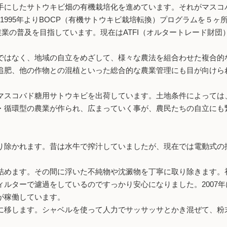
手にしたサトウキビ畑の有機栽培化を進めています。それがマスコ
cturing）は1995年よりBOCP（有機サトウキビ栽培転換）プログ
機農業の普及を目指しています。現在はATFI（オルタートレード財
ではなく、地域の自立をめざして、様々な農法を組合わせた複合的
追肥、他の作物との混植といった総合的な農業管理にも目が向けられ
スコバド糖用サトウキビを出荷しています。土地条件によっては
・循環型の農業が作られ、広まっていく事が、農民たちの自立にも
除かれます。昔は水牛で搾汁していましたが、現在では電動式の
めます。その間に浮いた不純物や沈澱物を丁寧に取り除きます。
ルターで濾過をしているのですっかり安心になりました。2007
が稼働しています。
移します。シャベルを使って人力でサッサッサとかき混ぜて、粉