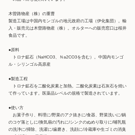
木曽路物産（株）の重曹
製造工場は中国内モンゴルの地元政府の工場（伊化集団）。輸
入・販売元は木曽路物産（株）。オルターへの販売窓口は桜井
食品です。
●原料
トロナ鉱石（NaHCO3、Ｎa2CO3を含む）。中国内モンゴ
ル・シリンゴル高原産
●製造工程
トロナ鉱石を二酸化炭素と加熱。二酸化炭素は石灰石を焼い
て作っています。医薬品レベルの規格で製造されています。
●使い方
お菓子作り、料理に/野菜のアク抜きに/食器、野菜洗いに/鍋
のコゲ落としに/換気扇の汚れに/シンクのぬめり取りに/哺乳瓶
の洗浄に/掃除、洗濯に/歯磨き、洗顔に/冷蔵庫や生ゴミの消臭