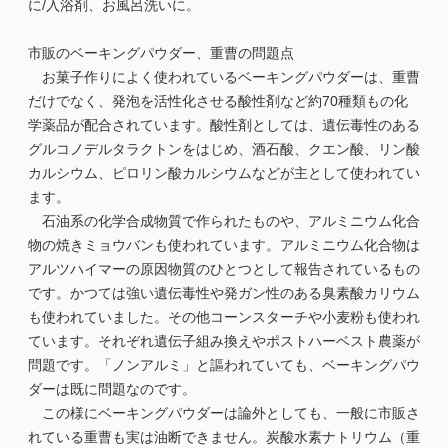
に/入浴剤、お風呂洗いに。
市販のベーキングパウダー、重曹の問題点
お菓子作りによく使われているベーキングパウダーは、重曹
だけでなく、発泡を活性化させる酸性剤など約70種類もの化
学薬品が配合されています。酸性剤としては、遺伝毒性のある
グルコノデルタラクトンをはじめ、酒石酸、クエン酸、リン酸
カルシウム、ピロリン酸カルシウムなどが主として使われてい
ます。
石油系の化学合成物質で作られたものや、アルミニウム化合
物の焼きミョウバンも使われています。アルミニウム化合物は
アルツハイマーの原因物質のひとつとして報告されているもの
です。かつては強い遺伝毒性や発ガン性のある臭素酸カリウム
も使われていました。その他コーンスターチや小麦粉も使われ
ています。それぞれ遺伝子組み換えやポストハーベスト農薬が
問題です。「ノンアルミ」と謳われていても、ベーキングパウ
ダーは既に問題なのです。
この様にベーキングパウダーは論外としても、一般に市販さ
れている重曹も実は油断できません。炭酸水素ナトリウム（重