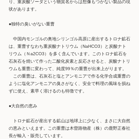
り、重炭酸ソーダという物質名からは想像もつかない製品の現
状があります。
●独特の臭いがない重曹
中国内モンゴルの奥地シリンゴル高原に産出するトロナ鉱石
は、重曹すなわち重炭酸ナトリウム（NaHCO3）と炭酸ナト
リウム（Ｎa2CO3）を多く含んでいます。このトロナ鉱石を
石灰石を焼いて作った二酸化炭素と反応させると、炭酸ナトリ
ウムも重曹に変わって、純度99％の重曹が出来上がります。
この重曹は、石灰石と塩とアンモニアで作る化学合成重曹の
ように塩化アンモニアの臭さがなく、安全で料理の風味を損ね
ずに使え、素早く溶けるのも特徴です。
●大自然の恵み
トロナ鉱石が産出する鉱山は地球上に少なく、まさに大自然
の恵みといえます。この重曹は木曽路物産（株）の鹿野正春社
長が輸入・販売しています。