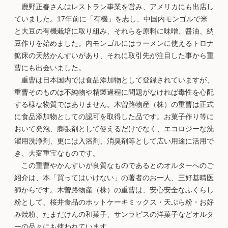
鹿野正春さんはレストラン事業を営み、アメリカにも出店し
ていました。17年前に「有機」を志し、中国内モンゴルで米
と大豆の有機栽培に取り組み、それらを原料に味噌、醤油、納
豆作りを始めました。内モンゴルにはラーメンに使えるトロナ
鉱床の天然かんすいがあり、それに取引先が注目した事から重
曹にも出会いました。
重曹は日本国内では食品添加物として登録されていますが、
重曹そのものは不純物や精製過程に問題がなければ毒性を心配
する様な物質ではありません。木曽路物産（株）の重曹は正式
に食品添加物としての認可を取得した品です。お菓子作り等に
おいて発泡、膨張剤として使えるだけでなく、エコロジーな洗
濯用洗浄剤、更には入浴剤、消臭剤等として広い用途に活用で
き、大変重宝なものです。
この重曹やかんすいが良質なものであるとのオルターへのご
紹介は、本「買ってはいけない」の著者のお一人、三好基晴医
師からです。木曽路物産（株）の重曹は、安心安全なふくらし
粉として、桜井食品のホットケーキミックス・天ぷら粉・お好
み焼粉、たまだけんの和菓子、サンラピスの洋菓子などオルタ
ーの品々にも使われています。