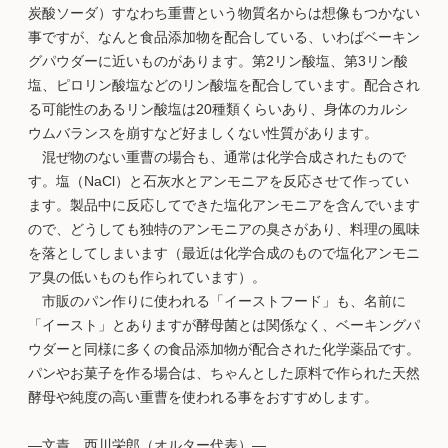
炭酸ソーダ）すなわち重曹という物質名からは想像もつかない
事ですが、なんと食品添加物を配合している、いわばベーキン
グパウダーに近いものがあります。第2リン酸塩、第3リン酸
塩、ピロリン酸塩などのリン酸塩を配合しています。配合され
る可能性のあるリン酸塩は20種類くらいあり、身体のカルシ
ウムバランスを崩すなど好ましくない性質があります。
混ぜ物のない重曹の場合も、通常は化学合成されたもので
す。塩（NaCl）と石灰水とアンモニアを反応させて作ってい
ます。製品中に反応してできた塩化アンモニアを含んでいます
ので、どうしても独特のアンモニアの臭さがあり、料理の風味
を落としてしまいます（最近は化学合成のもので塩化アンモニ
ア臭の低いものも作られています）。
市販のパン作りに使われる「イーストフード」も、名前に
「イースト」とありますが酵母菌とは関係なく、ベーキングパ
ウダーと同様に多くの食品添加物が配合された化学薬品です。
パンやお菓子を作る場合は、ちゃんとした原料で作られた天然
酵母や純度の高い重曹を使われる事をおすすめします。
―文責 西川栄郎（オルター代表）―