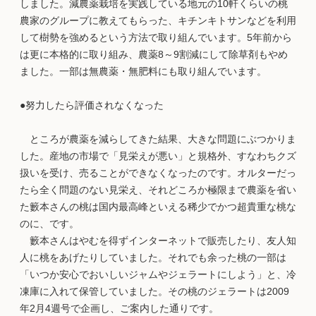
しました。減農薬栽培を実践している地元の10軒くらいの桃
農家のグループに教えてもらった、キチンキトサンなどを利用
して樹勢を強めるという方法で取り組んでいます。5年前から
は更に本格的に取り組み、農薬8～9割減にして除草剤もやめ
ました。一部は無農薬・無肥料にも取り組んでいます。
●努力したら評価されなくなった
ところが農薬を減らしてきた結果、大きな問題にぶつかりま
した。産地の市場で「見栄えが悪い」と規格外、すなわちクズ
扱いを受け、売ることができなくなったのです。オルターだっ
たら全く問題のない見栄え、それどころか極限まで農薬を省い
た籔本さんの桃は国内最高峰といえる稀少でかつ超貴重な桃な
のに、です。
籔本さんはやむを得ずインターネットで販売したり、友人知
人に桃をあげたりしていました。それでも余った桃の一部は
「いつか安心でおいしいジャムやジェラートにしよう」と、冷
凍庫に入れて保管していました。その桃のジェラートは2009
年2月4週号で企画し、ご案内した通りです。