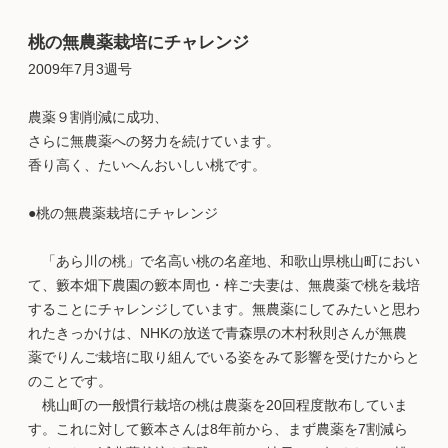
桃の無農薬栽培にチャレンジ
2009年7月3週号
農薬９割削減に成功、
さらに無農薬への努力を続けています。
香り高く、たいへんおいしい桃です。
●桃の無農薬栽培にチャレンジ
「あら川の桃」で名高い桃の名産地、和歌山県桃山町におい
て、籔本畑下農園の籔本周也・梓ご夫妻は、無農薬で桃を栽培
することにチャレンジしています。無農薬にしてみたいと思わ
れたきっかけは、NHKの放送で青森県の木村秋則さんが無農
薬でりんご栽培に取り組んでいる姿をみて影響を受けたからと
のことです。
桃山町の一般慣行栽培の桃は農薬を20回程度散布していま
す。これに対して籔本さんは8年前から、まず農薬を7割減ら