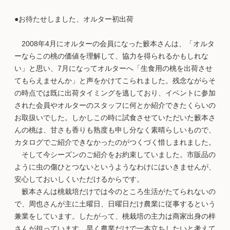
●お待たせしました、オルター初出荷
2008年4月にオルターの会員になった籔本さんは、「オルタ
ーならこの桃の価値を理解して、協力を得られるかもしれな
い」と思い、7月になってオルターへ「生食用の桃を出荷させ
てもらえませんか」と声をかけてこられました。残念ながらそ
の時点では既に出荷タイミングを逃しており、イベントに参加
された会員やオルターのスタッフに何とか紹介できたくらいの
お取扱いでした。しかしこの時に試食させていただいた籔本さ
んの桃は、甘さも香りも熟度も申し分なく素晴らしいもので、
カタログでご紹介できなかったのがつくづく惜しまれました。
そして今シーズンのご紹介をお約束していました。市販品の
ように虫の傷ひとつないというようなわけにはいきませんが、
安心しておいしくいただけるからです。
籔本さんは桃栽培だけでは今のところ生活がたてられないの
で、周也さんが主に土曜日、日曜日だけ農業に従事するという
兼業をしています。したがって、桃栽培の主力は商家出身の梓
さんが担っています。早く農業だけで一本立ちしたいと考えて