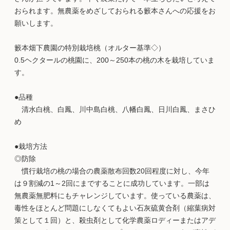
おられます。無農薬をめざしておられる籔本さんへの応援をお
願いします。
籔本畑下農園の特別栽培桃（オルター基準◇）
0.5ヘクタールの桃園に、200～250本の桃の木を栽培していま
す。
●品種
清水白桃、白鳳、川中島白桃、八幡白鳳、日川白鳳、まさひ
め
●栽培方法
◎防除
慣行栽培の桃の場合の農薬散布回数20回程度に対し、今年
は９割減の1～2回にまですることに成功しています。一部は
無農薬無肥料にもチャレンジしています。使っている農薬は、
毒性をほとんど問題にしなくてもよい石灰硫黄合剤（縮葉病対
策として１回）と、殺虫剤として化学農薬ロディーまたはアデ