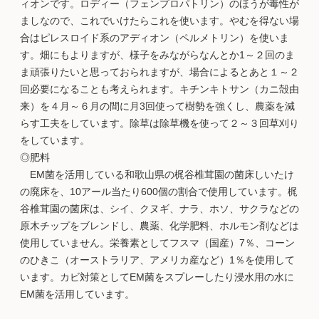
ィオンです。ロディー（フェンプロパトリン）のほうが毒性が
ましなので、これでいけたらこれを使います。やむを得ない場
合はピレスロイド系のアディオン（ペルメトリン）を使いま
す。畑にもよりますが、様子をみながらなんとか1～２回のま
ま頑張りたいと思っておられますが、場合によるとあと１～２
回必要になることも考えられます。キチンキトサン（カニ殻由
来）を４月～６月の間に月3回使って樹勢を強くし、農薬を減
らす工夫をしています。除草は除草機を使って２～３回草刈り
をしています。
◎肥料
EM菌を活用している和歌山県の梶谷椎茸園の菌床しいたけ
の廃床を、10アール当たり600個の割合で使用しています。梶
谷椎茸園の菌床は、シイ、クヌギ、ナラ、ホソ、サクラなどの
原木チップをブレンドし、農薬、化学肥料、ホルモン剤などは
使用していません。栄養素としてフスマ（国産）7％、コーン
のひきこ（オーストラリア、アメリカ産など）1％を使用して
います。カビ対策としてEM菌をスプレーしたり浸水用の水に
EM菌を活用しています。