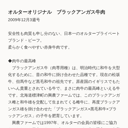
オルターオリジナル ブラックアンガス牛肉
2009年12月3週号
安全性も肉質も申し分のない、日本一のオルタープライベート
ブランド・ビーフ。
柔らかく食べやすい赤身牛肉です。
◆肉牛の最高峰
ブラックアンガス牛（肉専用種）は、明治時代に和牛を大型
化するために、昔の和牛に掛け合わせた品種です。現在の松坂
牛、但馬牛など黒毛和牛の祖先です。原産国のイギリスでもた
いへん貴重とされている牛で、まさに肉牛の最高峰といえる牛
です。北海道標津町の興農ファームでは、このブラックアンガ
ス雌と和牛雄を交配して生まれてくる雌牛に、再度ブラックア
ンガス雄を掛け合わせた「ブラックアンガス×黒毛和牛×ブラ
ックアンガス」の子牛を肥育しています。
興農ファームでは1997年、オルターの会員の皆様にご協力