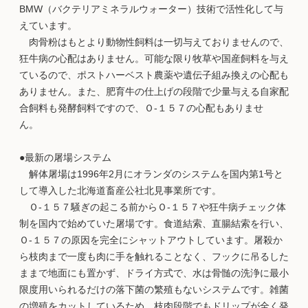
BMW（バクテリアミネラルウォーター）技術で活性化して与
えています。
肉骨粉はもとより動物性飼料は一切与えておりませんので、
狂牛病の心配はありません。可能な限り牧草や国産飼料を与え
ているので、ポストハーベスト農薬や遺伝子組み換えの心配も
ありません。また、肥育牛の仕上げの段階で少量与える自家配
合飼料も発酵飼料ですので、Ｏ-１５７の心配もありませ
ん。
●最新の屠場システム
解体屠場は1996年2月にオランダのシステムを国内第1号と
して導入した北海道畜産公社北見事業所です。
Ｏ-１５７騒ぎの起こる前からＯ-１５７や狂牛病チェック体
制を国内で始めていた屠場です。食道結索、直腸結索を行い、
Ｏ-１５７の原因を完全にシャットアウトしています。屠殺か
ら枝肉まで一度も肉に手を触れることなく、フックに吊るした
ままで地面にも置かず、ドライ方式で、水は骨髄の洗浄に最小
限度用いられるだけの落下菌の繁殖もないシステムです。雑菌
の増殖をカットしているため、枝肉段階でもドリップが全く発