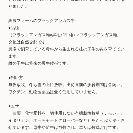
りました。
興農ファームのブラックアンガス牛
●品種
（ブラックアンガス雌×黒毛和牛雄）×ブラックアンガス雌。
交配は自然交配です。
農場で飼育している母牛から生まれる雄の子牛のみを育ててい
ます。
雌の子牛は将来の母牛候補です。
●飼い方
昼夜放牧。冬も雪の上に放牧。出荷直前の肥育期間は舎飼い。
ワクチン、動物医薬品は全く使用していません。
●エサ
農薬・化学肥料を一切使用しない有機栽培牧草（チモシー、
イタリアン、オーチャードクローバーなど）をたっぷり食べさ
せています。母牛や雌牛は放牧され、エサは牧草だけです。