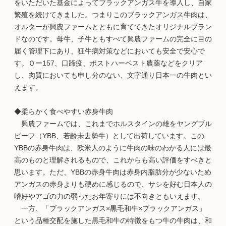
をいただいた基金によってブラックアンガス牛を導入し、自家
繁殖を続けてきました。つまりこのブラックアンガス牛肉は、
オルターが興農ファームとともに育ててきたオリジナルブラン
ドなのです。母牛、子牛ともすべて興農ファームの完全に目の
届く管理下にあり、狂牛病対策などにおいても安全で安心で
す。Ｏー157、口蹄疫、ポストハーベスト農薬などをクリア
し、肉質においても申し分のない、文字通り日本一の牛肉とい
えます。
◆柔らかく食べやすい赤身牛肉
興農ファームでは、これまでホルスタインの雄をヤングブル
ビーフ（YBB、若齢未去勢牛）として出荷しています。この
YBBの赤身牛肉は、欧米人のように牛肉の味のわかる人には最
高のものと理解されるもので、これからも高い評価をすべきと
思います。ただ、YBBの赤身牛肉は赤身内脂肪分が少ないため
アンガスの赤身よりも硬めに感じるので、サシを好む日本人の
嗜好やアゴの力の弱ったお年寄りには不向きともいえます。
一方、「ブラックアンガス×黒毛和牛×ブラックアンガス」
という品種交配を施した黒毛和牛の特徴をもつ牛の牛肉は、和