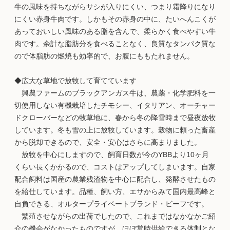
牛の風味を持ちながらサシが入りにくい、つまり霜降りになり
にくい赤身牛肉です。しかもその赤身の中に、たいへんこくが
あっておいしい風味のある脂を含んで、柔らかく食べやすい牛
肉です。余計な脂肪分を食べることなく、良質なタンパク質な
ので体脂肪の燃焼も効率的で、お腹にももたれません。
◆広大な草地で放牧して育てています
興農ファームのブラックアンガス牛は、農薬・化学肥料を一
切使用しない有機栽培したチモシー、イタリアン、オーチャー
ドクローバーなどの牧草地に、春から冬の降雪時まで昼夜放牧
しています。冬も雪の上に放牧しています。穀物に頼った畜産
から脱却できるので、安全・安心はさらに高まりました。
放牧を中心にしますので、飼育日数が今のYBBより10ヶ月
くらい長くかかるので、コストはアップしてしまいます。自家
配合飼料は国産の農業残渣物を中心に配合し、発酵させたもの
を給仕しています。品種、飼い方、エサからみて国内最高峰と
自負できる、オルタープライベートブランド・ビーフです。
繁殖させながらの出荷でしたので、これまではなかなかご紹
介の機会がなかったものですが、ほぼ常時供給できる体制とな