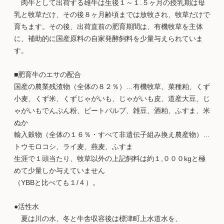
肉牛として出荷する雄牛は生後１～１.５ヶ月の授乳期は母
乳と牧草だけ、その後８ヶ月齢頃までは放牧され、牧草だけで
育ちます。その後、出荷直前の肥育期間は、有機牧草を主体
に、補助的に国産原料の自家発酵飼料を少量与えられていま
す。
■肥育牛のエサの配合
国産の農業残渣物（全体の８２％）…有機牧草、菜種粕、くず
小麦、くず米、くずじゃがいも、じゃがいも皮、道産大豆、じ
ゃがいもでんぷん粉、ビートパルプ、雑豆、酒粕、ふすま、米
ぬか
輸入穀物（全体の１６％・すべて非遺伝子組み換え農産物）…
トウモロコシ、ライ麦、燕麦、ふすま
生涯で１頭当たり、牧草以外の上記飼料は約１,０００kgと極
めて少量しか与えていません
（YBBと比べても１/４）。
●活性水
夏は川の水、冬と牛舎収容後は標津町上水道水を、