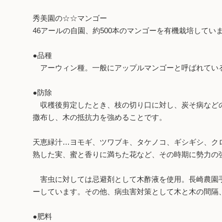
秀美園の☆☆マンゴー
46アールの自園、約500本のマンゴーを有機栽培してい
●品種
アーウィン種。一般にアップルマンゴーと呼ばれてい
●防除
収穫後剪定したとき、枝の切り口に対し、炭そ病などの
撒布し、木の抵抗力を強めることです。
天恵緑汁…ヨモギ、ツワブキ、タケノコ、ギシギシ、ク
熟した実、蜜と香りに満ちた花など、その時期に勢力の
害虫に対しては忌避剤として木酢液を使用。長崎農園手
ーしています。その他、病虫害対策として木と木の間隔
●肥料