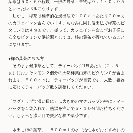
葉茶は５０～６０程度、一般の野菜・果物は０．１～０．０５
といったレベルになります。
しかし、緑茶は標準的な浸出法で１００ｃｃあたり２０ｍｇ
のカフェインを含んでいます。ちなみに同じ浸出法で緑茶のビ
タミンＣは４ｍｇです。従って、カフェインを含まずお子様に
安全なビタミンＣ供給源としては、柿の葉茶が優れていること
になります。
●柿の葉茶の飲み方
そのまま健康茶として。ティーバッグ1袋あたり（２．５
ｇ）におよそレモン２個分の天然柿葉由来のビタミンＣが含ま
れます。５００ｃｃに１ティーバッグが目安です。人数、容器
に応じてティーバッグ数を調整してください。
「マグカップで濃い目に」…大きめのマグカップの中にティー
バッグを１袋入れて、熱湯を注いで５～１０分間お待ちくださ
い。ちょっと濃い目で贅沢な柿の葉茶です。
「水出し柿の葉茶」…５００ｍｌの水（活性水がおすすめ）の