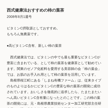
西式健康法おすすめの柿の葉茶
2008年8月1週号
ビタミンC摂取源としておすすめ。
もちろん無農薬です。
●高ビタミンC含有、新しい柿の葉茶
西式健康法では、ビタミンの中でも最も重要なビタミンCが
豊富に含まれている、として柿の葉茶を健康茶として勧めてい
ます。関東のゼノア化粧料を愛用する美容師の会「柿の葉会」
では、お肌のお手入れ用として柿の葉茶を活用しています。
島根県桜江町にある「しまね有機ファーム」は、従来タイプ
のものよりはるかにビタミンCの豊富な柿の葉茶の開発に成功
されています。おいしさを徹底的に追求したら、たまたまたい
へん高いビタミンC含有量になったとのことです。この柿の葉
茶の開発には、元・島根県農業技術センター加工研究部主任研