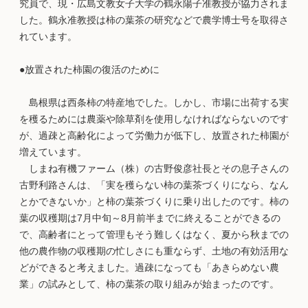
究員で、現・広島文教女子大学の鶴永陽子准教授が協力されま
した。鶴永准教授は柿の葉茶の研究などで農学博士号を取得さ
れています。
●放置された柿園の復活のために
島根県は西条柿の特産地でした。しかし、市場に出荷する実
を穫るためには農薬や除草剤を使用しなければならないのです
が、過疎と高齢化によって労働力が低下し、放置された柿園が
増えています。
しまね有機ファーム（株）の古野俊彦社長とその息子さんの
古野利路さんは、「実を穫らない柿の葉茶づくりになら、なん
とかできないか」と柿の葉茶づくりに乗り出したのです。柿の
葉の収穫期は7月中旬～8月前半までに終えることができるの
で、高齢者にとって管理もそう難しくはなく、夏から秋までの
他の農作物の収穫期の忙しさにも重ならず、土地の有効活用な
どができると考えました。過疎になっても「あきらめない農
業」の試みとして、柿の葉茶の取り組みが始まったのです。