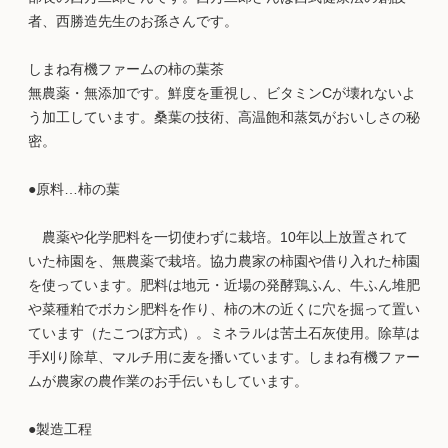
者、西勝造先生のお孫さんです。
しまね有機ファームの柿の葉茶
無農薬・無添加です。鮮度を重視し、ビタミンCが壊れないよ
う加工しています。桑葉の技術、高温飽和蒸気がおいしさの秘
密。
●原料…柿の葉
農薬や化学肥料を一切使わずに栽培。10年以上放置されて
いた柿園を、無農薬で栽培。協力農家の柿園や借り入れた柿園
を使っています。肥料は地元・近場の発酵鶏ふん、牛ふん堆肥
や菜種粕でボカシ肥料を作り、柿の木の近くに穴を掘って置い
ています（たこつぼ方式）。ミネラルは苦土石灰使用。除草は
手刈り除草、マルチ用に麦を播いています。しまね有機ファー
ムが農家の農作業のお手伝いもしています。
●製造工程