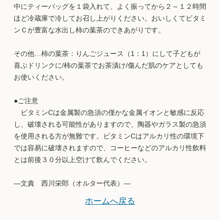
中にティーバッグを１袋入れて、よく振ってから２～１２時間
ほど冷蔵庫で冷してお召し上がりください。おいしくてビタミ
ンＣが豊富な水出し柿の葉茶のできあがりです。
その他…柿の葉茶：りんごジュース（1：1）にして子どもが
喜ぶドリンクに/柿の葉茶でお茶漬け/傷んだ肌のケアとしても
お使いください。
●ご注意
ビタミンCは金属製の急須の僅かな金属イオンと敏感に反応
し、破壊される可能性がありますので、陶器やガラス製の急須
を使用される方が無難です。ビタミンCはアルカリ性の環境下
では容易に破壊されますので、コーヒーなどのアルカリ性飲料
とは前後３０分以上空けて飲んでください。
―文責 西川栄郎（オルター代表）―
ホームへ戻る