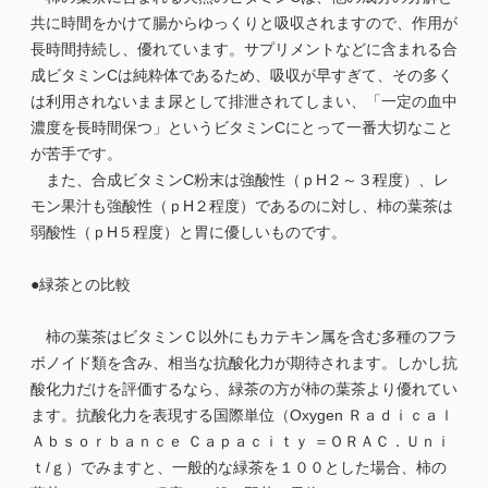
共に時間をかけて腸からゆっくりと吸収されますので、作用が
長時間持続し、優れています。サプリメントなどに含まれる合
成ビタミンCは純粋体であるため、吸収が早すぎて、その多く
は利用されないまま尿として排泄されてしまい、「一定の血中
濃度を長時間保つ」というビタミンCにとって一番大切なこと
が苦手です。
また、合成ビタミンC粉末は強酸性（ｐH２～３程度）、レ
モン果汁も強酸性（ｐH２程度）であるのに対し、柿の葉茶は
弱酸性（ｐH５程度）と胃に優しいものです。
●緑茶との比較
柿の葉茶はビタミンＣ以外にもカテキン属を含む多種のフラ
ボノイド類を含み、相当な抗酸化力が期待されます。しかし抗
酸化力だけを評価するなら、緑茶の方が柿の葉茶より優れてい
ます。抗酸化力を表現する国際単位（Oxygen Ｒａｄｉｃａｌ
Ａｂｓｏｒｂａｎｃｅ Ｃａｐａｃｉｔｙ ＝ＯＲＡＣ．Ｕｎｉ
ｔ/ｇ）でみますと、一般的な緑茶を１００とした場合、柿の