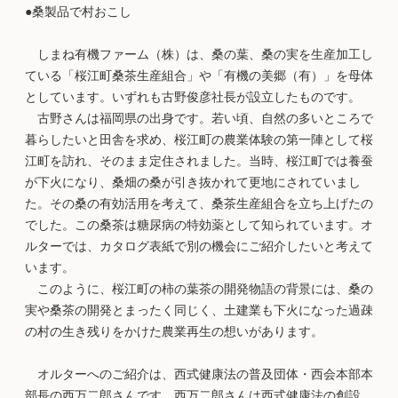
●桑製品で村おこし
しまね有機ファーム（株）は、桑の葉、桑の実を生産加工し
ている「桜江町桑茶生産組合」や「有機の美郷（有）」を母体
としています。いずれも古野俊彦社長が設立したものです。
古野さんは福岡県の出身です。若い頃、自然の多いところで
暮らしたいと田舎を求め、桜江町の農業体験の第一陣として桜
江町を訪れ、そのまま定住されました。当時、桜江町では養蚕
が下火になり、桑畑の桑が引き抜かれて更地にされていまし
た。その桑の有効活用を考えて、桑茶生産組合を立ち上げたの
でした。この桑茶は糖尿病の特効薬として知られています。オ
ルターでは、カタログ表紙で別の機会にご紹介したいと考えて
います。
このように、桜江町の柿の葉茶の開発物語の背景には、桑の
実や桑茶の開発とまったく同じく、土建業も下火になった過疎
の村の生き残りをかけた農業再生の想いがあります。
オルターへのご紹介は、西式健康法の普及団体・西会本部本
部長の西万二郎さんです。西万二郎さんは西式健康法の創設