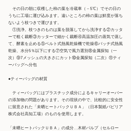
その日の朝に収穫した柿の葉を冷蔵車（－5℃）でその日の
うちに工場に運び込みます。遠いところの柿の葉は鮮度が落ち
ないよう枝つきで運びます。
①洗浄。枝つきのものは葉を脱落してから洗浄する②カッタ
ーで粗く裁断③カッターで細かく裁断④高温加圧の蒸気で蒸し
て、酵素を止める⑤ベルト式熱風乾燥機で乾燥⑥バッチ式熱風
乾燥、水分5％以下にする⑦空気で風力選別⑧金属探知（一
次）⑨7メッシュの大きさにカット⑩金属探知（二次）⑪ティ
ーバッグへ分包
●ティーバッグの材質
ティーバッグにはプラスチック成分によるキャリーオーバー
の添加物の問題があります。その現状の中で、比較的に安全性
に留意された「未晒ヒートパックＵＢＡ」（日本製紙パピリア
株式会社高知工場）のものを使用します。
「未晒ヒートパックＵＢＡ」の成分…木材パルプ（セルロー