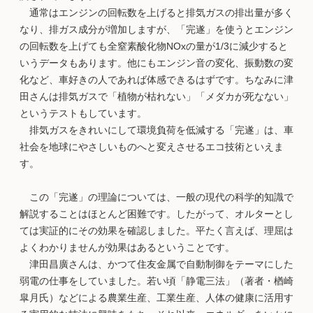
通常はエンジンの回転数を上げると排気ガスの排出量が多く
なり、排ガス成分が増加しますが、「完遂」を使うとエンジン
の回転数を上げても全窒素酸化物NOxの量が1/3に減少すると
いうデータもあります。他にもエンジン音の変化、振動数の変
化など、車好きの人であれば体感できるはずです。ちなみに津
田さんは排気ガスで「植物が枯れない」「メダカが死なない」
というテストもしています。
排気ガスをきれいにして環境負荷を低減する「完遂」は、車
社会を地球にやさしいものへと変えさせるエコ技術といえま
す。
この「完遂」の理論については、一般の現代の科学的知識で
解説することはほとんど困難です。したがって、オルターとし
ては実証的にその効果を確認しました。平たく言えば、理屈は
よくわかりませんが効果はあるということです。
津田昌廣さんは、かつて住友金属で自動制御をテーマにした
弱電の仕事をしていました。若い頃「静電三法」（著者・楢崎
皐月氏）などによる農業生産、工業生産、人体の健康に活用す