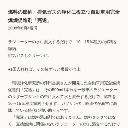
燃料の節約・排気ガスの浄化に役立つ自動車用完全
燃焼促進剤「完遂」
2008年8月4週号
ラジエーターの水に混入するだけで、10～15％程度の燃料を
節約。
排気ガスもクリーンに。
●1回入れれば、その後ずっと燃費が向上
環境浄化研究所の津田昌廣さんが開発した自動車用完全燃焼
促進剤「完遂」は、その500ml1本分を一般車のラジエーター
のリザーブタンクの中に入れて水と混合するだけで、燃料を
10～15％程度節約させます。ガソリン代，軽油代が異常に高
騰している時代に強い助っ人です。
「完遂」は燃料添加剤ではありません。燃料タンクではな
く、直接燃焼に関係のないラジエーターの水に混合するだけで