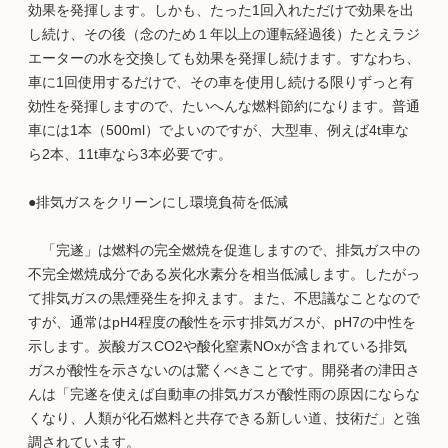
効果を発揮します。しかも、たった1回入れただけで効果を出
し続け、その後（念のため１年以上の運転経過後）たとえラジ
エーターの水を交換しても効果を発揮し続けます。すなわち、
車に1回使用するだけで、その車を使用し続ける限りずっと有
効性を発揮しますので、たいへんな燃料節約になります。普通
車には1本（500ml）でよいのですが、大型車、例えば4t車な
ら2本、11t車なら3本必要です。
●排気ガスをクリーンにし環境負荷を低減
「完遂」は燃料の完全燃焼を促進しますので、排気ガス中の
不完全燃焼成分である炭化水素分を相当低減します。したがっ
て排気ガスの黒煙発生を抑えます。また、不思議なことなので
すが、通常はpH4程度の酸性を示す排気ガスが、pH7の中性を
示します。炭酸ガスCO2や酸化窒素NOxが含まれている排気
ガスが酸性を示さないのは驚くべきことです。開発者の津田さ
んは「完遂を使えば自動車の排気ガスが酸性雨の原因にならな
くなり、人類が化石燃料と共存できる新しい道、技術だ」と強
調されています。