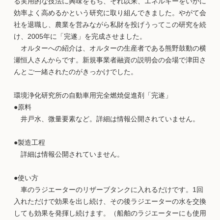
る実用的な技法に興味をもち、それ以来、エネルギーをいかに
効率よく高めるかという研究に取り組んできました。やがて会
社を退職し、農業を営みながら私財を投げうってこの研究を続
け、2005年に「完遂」を完成させました。
オルターへの紹介は、オルターの生産者である熊野鼓動の横
瀬恒人さんからです。新規事業者融資の説明会の会場で津田さ
んとご一緒されたのがきっかけでした。
環境浄化研究所の自動車用完全燃焼促進剤「完遂」
●原料
井戸水、微量要素など。詳細は情報公開されていません。
●製造工程
詳細は情報公開されていません。
●使い方
車のラジエーターのリザーブタンクに入れるだけです。1回
入れただけで効果を出し続け、その後ラジエーターの水を交換
しても効果を発揮し続けます。（船舶のラジエーターにも使用