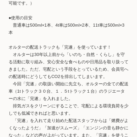
可能です。）
●使用の目安
普通車は500ml×1本、4t車は500ml×2本、11t車は500ml×3
本
オルターの配送トラックも「完遂」を使っています！
オルターは30年以上前から「いのち・自然・くらし」を守
る活動に取り組み、安心安全な食べものや日用品を取り扱って
きました。ただ、宅配という手段をとっているため、会員宅へ
の配送時にどうしてもCO2を排出してしまいます。
今回「完遂」の取扱い開始に先立ち、オルターの全ての配送
車（1tトラック３０台、１．５tトラック１台）のラジエータ
ーの水に「完遂」を入れました。
排気ガスをクリーンにすることで、宅配による環境負荷を少
しでも低減できればと思います。
「完遂」を入れて走り始めた配送スタッフからは「燃費がよ
くなったようだ」「加速がスムーズ」「エンジンの音も静かに
なった」などの声が上がっています。また、「完遂」を使うこ