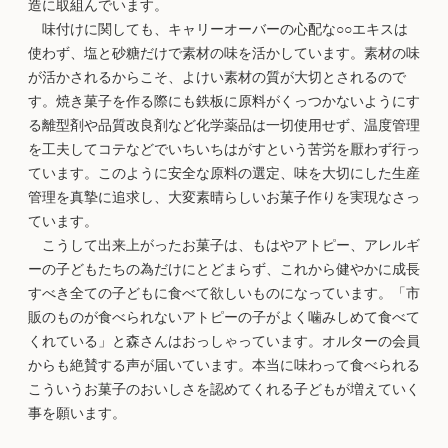
造に取組んでいます。
味付けに関しても、キャリーオーバーの心配な○○エキスは
使わず、塩と砂糖だけで素材の味を活かしています。素材の味
が活かされるからこそ、よけい素材の質が大切とされるので
す。焼き菓子を作る際にも鉄板に原料がくっつかないようにす
る離型剤や品質改良剤など化学薬品は一切使用せず、温度管理
を工夫してコテなどでいちいちはがすという苦労を厭わず行っ
ています。このように安全な原料の選定、味を大切にした生産
管理を真摯に追求し、大変素晴らしいお菓子作りを実現なさっ
ています。
こうして出来上がったお菓子は、もはやアトピー、アレルギ
ーの子どもたちの為だけにとどまらず、これから健やかに成長
すべき全ての子どもに食べて欲しいものになっています。「市
販のものが食べられないアトピーの子がよく噛みしめて食べて
くれている」と森さんはおっしゃっています。オルターの会員
からも絶賛する声が届いています。本当に味わって食べられる
こういうお菓子のおいしさを認めてくれる子どもが増えていく
事を願います。