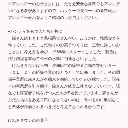
※アレルギーのお子さんには、たとえ安全な原料でもアレルゲ
ンになる事がありますので、パッケージ裏シールの原料表示、
アレルギー表示をよくご確認の上お与えください。
●ハンディをもつ人たちと共に
森さんはもともと島根県でせんべい、ふりかけ、雑穀などを
作っていました。こだわりのお菓子づくりは、正食に詳しいお
じさんに考え方を学び、1988年にスタートしました。製造は
試行錯誤を重ねて今日の水準に到達なさいました。
げんきタウンは当初、岸和田市の障害者労働自立センター
（ＣＬＩＤ）の応援企業のひとつとして出発しました。その関
係事業所に森さんが有機米を供給していたのが縁でした。現在
その事業所を引き継ぎ、森さんが経営主体となっています。現
在でも障害者手帳を持つ人たちが5名働いています。森さんが
ふだん福祉をあえて口になさらないのは、食べものに取組むこ
と自体が評価されるべきだと考えておられるからです。
げんきタウンのお菓子