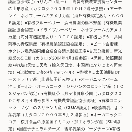
認証協会認定）●りんご（紅玉）…高畠有機農業提携センター
の山形県産（カタログ２００６年１０月２週号参照）●アーモ
ンド…ネオファームのアメリカ産（海外有機認定あり・ＣＣＯ
Ｆ認定）●有機ブルーベリー…浜田農園の栃木県産（有機農業
認証協会認定）●ドライブルーベリー…ネオファームのアメリ
カ産（海外有機認定あり・ＯＴＣＯ認定）●有機ごぼう…共同
商事の青森県産（有機農業認証協会認定）。●ビート含蜜糖…
ホクレン農業協同組合連合会清水製糖工場●甘蔗分蜜糖…新光
糖業のS.C糖（カタログ2004年4月1週参照）●黒糖…波照間製
糖●赤穂の天塩…天塩（輸入天日塩、中国産にがりによる再生
塩）●自然海塩…海の精（赤ラベル）●菜種油…太田油脂のオ
ーストラリア産（非遺伝子組み換え）●オーガニックパーム
油…ダーボン・オーガニック・ジャパンのコロンビア産（ＩＣ
Ｓジャパン認定）●有機紅茶…月ヶ瀬健康茶園（カタログ２０
０２年８月４週号参照・有機農業認証協会認証）●有機ココナ
ッツ…ノヴァのスリランカ産（CUJAS認定）●脱脂粉乳…よつ
葉乳業（カタログ２０００年８月３週参照）●オーガニックコ
コア…桜井食品の原産国ドミニカ・加工オランダ産（SKal認
定）●国産ナチュラルチーズ…雪印乳業のゴーダチーズ●有機