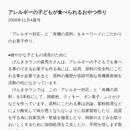
アレルギーの子どもが食べられるおやつ作り
2008年11月4週号
「アレルギー対応」と「有機の原料」をキーワードにこだわり
のお菓子作り。
●健やかな子どもの成長のために
げんきタウンの森秀介さんは、アレルギーの子どもでも食べ
る事のできるお菓子を作る為には、結局、原料の安全性にこだ
わる事が必要であると、原料の履歴が追跡可能な有機農産物を
活動の柱になさっています。
げんきタウンでは、この「アレルギー対応」と「有機の原
料」を2本柱にして、雑穀粉、クッキー、ポン菓子、ふりかけ
などを作っています。原料にこだわる事は勿論、製粉処理など
により酸化して味が悪くならないように自家製粉したり、品質
を守る為に自家洗浄・乾燥を徹底したり、雑穀のえぐみを取り
おいしくするために加熱処理を工夫したり、手間を惜しまず製