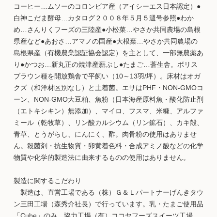
コーヒー…ムソーのコロンビア産（アイシーエス日本認定）●
白神こだま酵母…カタログ２００８年５月５週号参照●わか
め…さんりくフーズの三陸産●小松菜…やさか共同農場の島根
県産など●あおさ…アマノの国産●大根葉…やさか共同農場の
島根県産（有機農業認証協会認定）を主として、一部無農薬あ
り●かつお…新丸正の焼津産薪ぶし●たまご…蒼生舎。ボリス
ブラウン種を開放鶏舎で平飼い（10～13羽/坪）。床材はオガ
クズ（和洋材区別なし）と土着菌。エサはPHF・NON-GMOコ
ーン、NON-GMO大豆粕、魚粉（日本海産原料魚・酸化防止剤
（エトキシキン）無添加）、マイロ、フスマ、米糠、アルファ
ミール（乾牧草）、リン酸カルシウム（リン鉱石）、カキ殻、
青草、とうがらし、にんにく、酢。肉骨粉の使用はありませ
ん。殺菌剤・抗生物質・卵黄着色料・合成アミノ酸などの化学
物質や化学的製造法に由来するものの使用はありません。
製造に関するこだわり
製造は、直営工場である（株）Ｇ＆Ｌパートナーげんきタウ
ン三田工場（森秀介社長）で行っています。乳・たまご使用品
「Cube」のみ、協力工場（有）ココヤフーズスイーツ工場