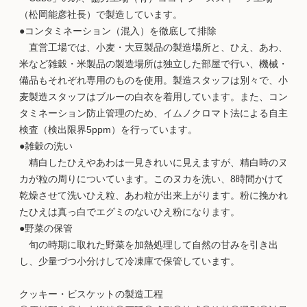
（松岡能彦社長）で製造しています。
●コンタミネーション（混入）を徹底して排除
直営工場では、小麦・大豆製品の製造場所と、ひえ、あわ、
米など雑穀・米製品の製造場所は独立した部屋で行い、機械・
備品もそれぞれ専用のものを使用。製造スタッフは別々で、小
麦製造スタッフはブルーの白衣を着用しています。また、コン
タミネーション防止管理のため、イムノクロマト法による自主
検査（検出限界5ppm）を行っています。
●雑穀の洗い
精白したひえやあわは一見きれいに見えますが、精白時のヌ
カが粒の周りについています。このヌカを洗い、8時間かけて
乾燥させて洗いひえ粒、あわ粒が出来上がります。粉に挽かれ
たひえは真っ白でエグミのないひえ粉になります。
●野菜の保管
旬の時期に取れた野菜を加熱処理して自然の甘みを引き出
し、少量づつ小分けして冷凍庫で保管しています。
クッキー・ビスケットの製造工程