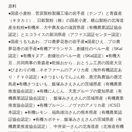
原料
●国産小麦粉…菅原製粉製麺工場の岩手産（ナンブ）と青森産
（キタカミ）、日穀製粉（株）の国産小麦、横山製粉の北海道
産全粒粉●有機米…大中農友会の滋賀県産（有機農業認証協会
認定）とエコライスの新潟県産（アファス認証センター認定）
●国産うるちあわ…プロ農夢花巻の岩手産●国産ひえ…プロ農
夢花巻の岩手産●有機アマランサス…創健社のペルー産（SKal
認定）●有機キヌア…創健社のペルー産（SKal認定）●有機大
豆…共同商事の青森産●乾燥おから…おとうふ工房の国産大豆
●ひまわりの種…ネオファームのアメリカ産（海外有機認定あ
り・ＦＶＯ認定）●さつまいもでんぷん粉…鹿児島農協の鹿児
島産●有機さつまいも…飯塚みさえさんの茨城県産（有機農業
推進協会認定）●有機にんじん…天恵グループの愛知県産（有
機農業認証協会認定）、飯塚みさえさんの茨城県産（有機農業
推進協会認定）●有機プルーン…ノヴァのアメリカ産（ICS日
本認定）●有機レモン…福島雄治さんの熊本県産（有機農業認
証協会認定）●有機カボチャ…飯塚みさえさんの茨城県産（有
機農業推進協会認定）、中井栄一さんの北海道産（北海道有機