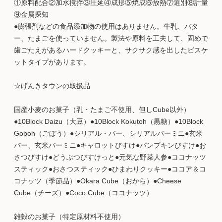
①原料配合②加水撹拌③圧延④成形⑤焼成⑥放熱⑦選別⑧計量
⑨金属探知
●膨張剤などの食品添加物の使用はありません。牛乳、バタ
ー、たまごを使っていません。製法や原料を工夫して、固めで
歯ごたえがあるハードクッキーと、サクサク感を出したビスケ
ットタイプがあります。
☆げんきタウンの取扱品
国産小麦のお菓子（乳・たまご不使用、但しCube以外）
●10Block Daizu（大豆）●10Block Kokutoh（黒糖）●10Block
Goboh（ごぼう）●シリアル・バー、シリアルバーミニ●玄米
バー、玄米バーミニ●キャロットびすけ●パンプキンびすけ●お
さつびすけ●どうぶつびすけっと●元気な野菜人参●ココナッツ
スティック●おさつスティック●ひまわりクッキー●ココア＆コ
コナッツ（季節品）●Okara Cube（おから）●Cheese
Cube（チーズ）●Coco Cube（ココナッツ）
雑穀のお菓子（特定原材料不使用）