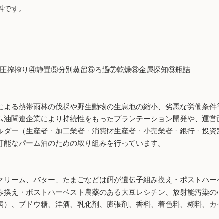
料です。
加③圧搾搾り④静置⑤分別蒸留⑥ろ過⑦乾燥⑧金属探知⑨瓶詰
よる熱帯雨林の伐採や野生動物の生息地の縮小、劣悪な労働条件
ム油関連企業により持続性をもったプランテーション開発や、運営
ルダー（生産者・加工業者・消費財生産者・小売業者・銀行・投資
可能なパーム油のための取り組みを行っています。
リーム、バター、たまごなどは餌が遺伝子組み換え・ポストハー
み換え・ポストハーベスト農薬のある大豆レシチン、放射能汚染の
病）、ブドウ糖、洋酒、乳化剤、膨張剤、香料、着色料、糊料、カ