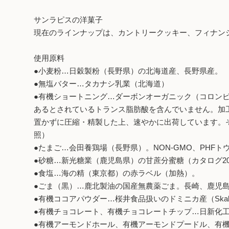
サンラピスの洋菓子
現在のラインナップは、カントリークッキー、フィナン
使用原料
●小麦粉…日穀製粉（長野県）の北海道産、長野県産。
●無塩バター…タカナシ乳業（北海道）
●有機ショートニング…ダーボンオーガニック（コロンビ
あるとされているトランス脂肪酸を含んでいません。加
置かずに圧縮・精製した上、速やかに出荷しています。
照）
●たまご…会田養鶏場（長野県）。NON-GMO、PHF
●砂糖…新光糖業（鹿児島県）の甘蔗分蜜糖（カタログ20
●食塩…海の精（東京都）の赤ラベル（加熱）。
●ごま（黒）…鹿北製油の国産無農薬ごま。長崎、鹿児
●有機ココアパウダー…桜井食品扱いのドミニカ産（Ska
●有機チョコレート、有機チョコレートチップ…日新化工
●有機アーモンドホール、有機アーモンドプードル、有