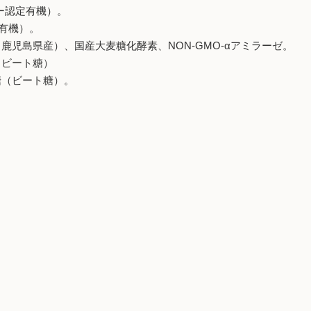
ー認定有機）。
定有機）。
児島県産）、国産大麦糖化酵素、NON-GMO-αアミラーゼ。
（ビート糖）
糖（ビート糖）。