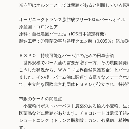
※△印はオルターとしては問題があると判断している原
オーガニックトランス脂肪酸フリー100％パームオイル
原産国：コロンビア
原料：自社農園パーム油（ICS日本認定有機）
製造工程：①殺菌②事前処理クエン酸（0.005％）添
ＲＳＰＯ 持続可能なパーム油のための円卓会議
世界規模でパーム油の需要が増す一方、その農園開発に
こうした状況から、ＷＷＦ（世界自然保護基金）とパー
ました。その後、パーム油に関連する様々なステークホ
て、中立的な国際非営利団体ＲＳＰＯが設立され、持続
市販のケーキの問題点
小麦粉はポストハーベスト農薬のある輸入小麦粉。生ク
医薬品などに問題があります。チョコレートは遺伝子組
ショートニング（トランス脂肪酸：ガン、心臓病、精神
す。