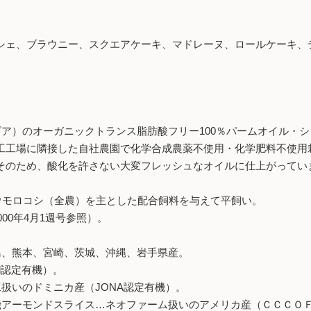
シェ、ブラウニー、スクエアケーキ、マドレーヌ、ロールケーキ、
ア）のオーガニックトランス脂肪酸フリー100％パームオイル・
工工場に隣接した自社農園で化学合成農薬不使用・化学肥料不使用
そのため、酸化を許さない大変フレッシュなオイルに仕上がってい
トウモロコシ（全農）を主とした配合飼料を与えて平飼い。
00年4月1週号参照）。
島、熊本、宮崎、茨城、沖縄、岩手県産。
l認定有機）。
扱いのドミニカ産（JONA認定有機）。
機アーモンドスライス…ネオファーム扱いのアメリカ産（ＣＣＣＯ