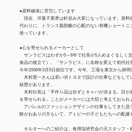
●原料確保に苦労しています
現在、洋菓子業界は軒並み大変になっています。原料価
代わりに、トランス脂肪酸の心配のない有機ショートニ
使っています。
●心を寄せられるメーカーとして
サンラピスはわずか5～6年で社長が5人めまぐるしく
食品の後立て）。「サンラピス」に名称を変えて初代社
今年2008年3月5日就任です。今年、工場を東京から静
木村憲一さんは若い頃トヨタで設計の仕事などをしてい
経歴があります。
木村社長は「手作り品は自ずとキャパが決まる。目が届
を寄せられる」ことがメーカーには大切と考えておられ
アパレルのファッションデザインの仕事をしてきた息子
験がおありの方もいて、アトピーの子どもたちへの配慮
オルターへのご紹介は、食用塩研究会の元スタッフ・