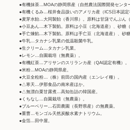
●有機抹茶…MOAの静岡県産（自然農法国際開発センタ
●有機くるみ…桜井食品扱いのアメリカ産（ICS日本認
●麦芽水飴…大同製飴（香川県）。原料は甘藷でんぷん（鹿
●小豆あん…木下製餡。原料は小豆（北海道産）、砂糖
●手亡煉餡…木下製餡。原料は手亡豆（北海道産）、砂
●牛乳…タカナシ乳業の低温殺菌牛乳。
●生クリーム…タカナシ乳業。
●レモン…自園栽培（無農薬）。
●有機紅茶…アリサンのスリランカ産（QAI認定有機）。
●米粉…MOAの静岡県産。
●大豆全粒粉…（株）前田の国内産（エンレイ種）。
●△寒天…伊那食品の南米産ほか。
●△無漂白栗甘露煮…高知缶詰の韓国産。
●くちなし…自園栽培（無農薬）。
●ブルーベリー…石田農園（長野県産）の無農薬。
●重曹…モンゴル天然炭酸水素ナトリウム。
●金箔…田中屋。