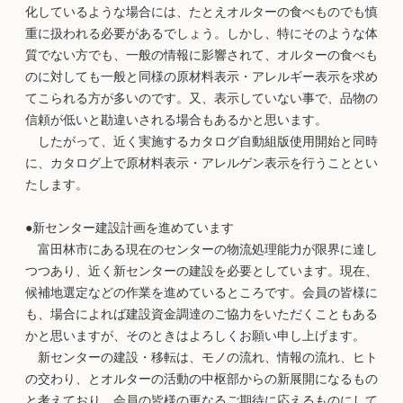
化しているような場合には、たとえオルターの食べものでも慎
重に扱われる必要があるでしょう。しかし、特にそのような体
質でない方でも、一般の情報に影響されて、オルターの食べも
のに対しても一般と同様の原材料表示・アレルギー表示を求め
てこられる方が多いのです。又、表示していない事で、品物の
信頼が低いと勘違いされる場合もあるかと思います。
したがって、近く実施するカタログ自動組版使用開始と同時
に、カタログ上で原材料表示・アレルゲン表示を行うこととい
たします。
●新センター建設計画を進めています
富田林市にある現在のセンターの物流処理能力が限界に達し
つつあり、近く新センターの建設を必要としています。現在、
候補地選定などの作業を進めているところです。会員の皆様に
も、場合によれば建設資金調達のご協力をいただくこともある
かと思いますが、そのときはよろしくお願い申し上げます。
新センターの建設・移転は、モノの流れ、情報の流れ、ヒト
の交わり、とオルターの活動の中枢部からの新展開になるもの
と考えており、会員の皆様の更なるご期待に応えるものにして