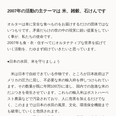
2007年の活動の主テーマは 米、雑穀、石けんです
オルターは単に安全な食べものをお届けするだけの団体ではな
いつもりです。矛盾だらけの世の中の現実に鋭い提案をしてい
く事が、私たちの使命です。
2007年も食・衣・住すべてにオルタナティブな世界を拡げて
いく活動を、たゆまず続けていきたいと思っています。
●日本の水田、米を守りましょう
米は日本で自給できている作物です。ところが日本政府はア
メリカの圧力に屈し、不必要な米の輸入枠を押しつけられてい
ます。その数量が既に年間100万tに達し、国内での急激な米の
だぶつきを発生させています。これらの輸入米はポストハーベ
スト農薬などで汚染されており、人に危害を加えるだけでな
く、このままでは日本の水田の風景、文化、環境保全機能まで
も破壊していくと危惧されます。