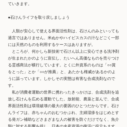
ていきます。
●石けんライフを取り戻しましょう
人類が安心して使える界面活性剤は、石けんのみといっても
過言ではありません。米ぬかやハイビスカスの汁などごく一部
には天然のものを利用するケースはありますが。
ところが、何かしら新技術で石けん以上に安心できる洗浄剤
が生まれたかのように宣伝し、たいへん高価なものを売りつけ
る霊感商法が横行しています。とくに外資系のものは「○○賞
をとった」とか「○○が推薦」と、あたかも権威があるかのよ
うに謳っています。しかしその実態は有害な合成洗剤なので
す。
私が消費者運動の世界に携わったきっかけは、合成洗剤を追
放し石けんを広める運動でした。放射能、農薬と並んで、合成
界面活性剤は環境破壊の最大の要因のひとつだからです。石け
んライフは、赤ちゃんのおむつかぶれ、主婦湿疹をはじめとす
る発ガン補助などさまざまな人の被害を防ぐだけでなく、魚介
類に対する影響を排し、日本の水産資源の復活に役立ちます。