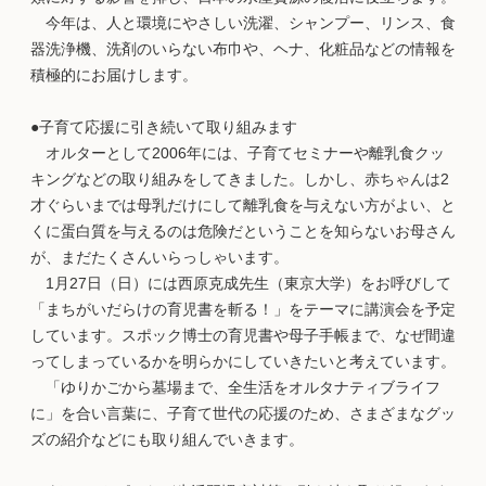
今年は、人と環境にやさしい洗濯、シャンプー、リンス、食
器洗浄機、洗剤のいらない布巾や、ヘナ、化粧品などの情報を
積極的にお届けします。
●子育て応援に引き続いて取り組みます
オルターとして2006年には、子育てセミナーや離乳食クッ
キングなどの取り組みをしてきました。しかし、赤ちゃんは2
才ぐらいまでは母乳だけにして離乳食を与えない方がよい、と
くに蛋白質を与えるのは危険だということを知らないお母さん
が、まだたくさんいらっしゃいます。
1月27日（日）には西原克成先生（東京大学）をお呼びして
「まちがいだらけの育児書を斬る！」をテーマに講演会を予定
しています。スポック博士の育児書や母子手帳まで、なぜ間違
ってしまっているかを明らかにしていきたいと考えています。
「ゆりかごから墓場まで、全生活をオルタナティブライフ
に」を合い言葉に、子育て世代の応援のため、さまざまなグッ
ズの紹介などにも取り組んでいきます。