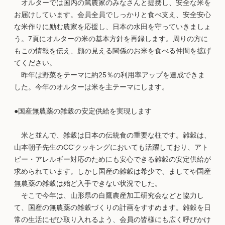
オルターでは国内の篤農家のみなさんと提携し、安全な米を
お届けしています。会員全員でしっかりと食べ支え、安全安心
な米作りに励む農家を応援し、日本の水田を守っていきましょ
う。7頁にオルターの米の基本方針を再録します。周りの方に
もこの情報を伝え、顔の見える関係のお米を食べる仲間を拡げ
てください。
昨年は野菜をテーマに約25％の利用率アップを達成できま
した。今年のオルターは米を主テーマにします。
●国産無農薬の雑穀の安定供給を実現します
米と並んで、雑穀は日本の伝統食の重要な柱です。雑穀は、
山本朝子先生のCC'クッキングにおいても活躍しており、アト
ピー・アレルギー対応のためにも安心できる雑穀の安定供給が
求められています。しかし国産の雑穀は希少で、ましてや国産
無農薬の雑穀は殆ど入手できない状況でした。
そこで今年は、山形県の白鷹農産加工研究会などと協力し
て、国産の無農薬の雑穀づくりの計画をすすめます。雑穀を日
常の生活にぜひ取り入れるよう、会員の皆様にも広く呼びかけ