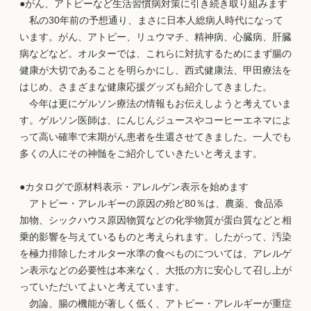
●がん、アトピーなど生活習慣病対策に引き続き取り組みます
私の30年前の予想通り、まさに日本人総病人時代になって
います。がん、アトピー、リュウマチ、精神病、心臓病、肝臓
病などなど。オルターでは、これらに対抗するためにまず腸の
健康が大切であることを明らかにし、西式健康法、甲田療法を
はじめ、さまざまな健康応援グッズも紹介してきました。
今年は更にゲルソン療法の情報もお伝えしようと考えていま
す。ゲルソン医師は、にんじんジュースやコーヒーエネマによ
って高い確率で末期がん患者を生還させてきました。一人でも
多くの人にその神髄をご紹介していきたいと考えます。
●カタログで原材料表示・アレルゲン表示を始めます
アトピー・アレルギーの原因の殆ど80％は、農薬、食品添
加物、シックハウス原因物質などの化学物質が蛋白質などと相
乗的影響を与えているものと考えられます。したがって、汚染
を極力排除したオルター水準の食べものについては、アレルゲ
ン表示などの必要性は本来なく、大抵の方に安心して召し上が
っていただいてよいと考えています。
勿論、腸の機能が著しく低く、アトピー・アレルギーが重症