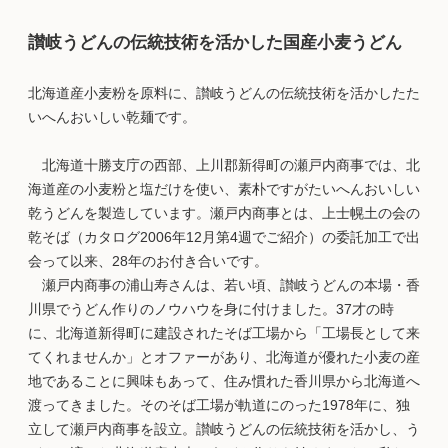
讃岐うどんの伝統技術を活かした国産小麦うどん
北海道産小麦粉を原料に、讃岐うどんの伝統技術を活かしたた
いへんおいしい乾麺です。
北海道十勝支庁の西部、上川郡新得町の瀬戸内商事では、北
海道産の小麦粉と塩だけを使い、素朴ですがたいへんおいしい
乾うどんを製造しています。瀬戸内商事とは、上士幌土の会の
乾そば（カタログ2006年12月第4週でご紹介）の委託加工で出
会って以来、28年のお付き合いです。
瀬戸内商事の浦山寿さんは、若い頃、讃岐うどんの本場・香
川県でうどん作りのノウハウを身に付けました。37才の時
に、北海道新得町に建設されたそば工場から「工場長として来
てくれませんか」とオファーがあり、北海道が優れた小麦の産
地であることに興味もあって、住み慣れた香川県から北海道へ
渡ってきました。そのそば工場が軌道にのった1978年に、独
立して瀬戸内商事を設立。讃岐うどんの伝統技術を活かし、う