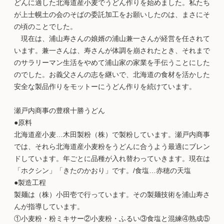
どんに適した北海道産小麦でうどん作りを始めました。私たち
が上士幌土の会のそばの委託加工をお願いしたのは、まさにそ
の頃のことでした。
現在は、浦山寿さんの娘婿の浦山兼一さんが経営を任されて
います。兼一さんは、寿さんが体調を崩されたとき、それまで
のサラリーマン生活をやめて浦山家の家業を手伝うことにした
のでした。お義父さんの志を継いで、北海道の食材を活かした
安全な製品作りをモットーにうどん作りを続けています。
瀬戸内商事の豊穣十勝うどん
●原料
北海道産小麦…木田製粉（株）で製粉しています。瀬戸内商事
では、それら北海道産小麦粉をうどんに合うよう最適にブレン
ドしています。年ごとに品種が入れ替わっていきます。現在は
「ホクシン」「きたのかおり」です。/食塩…赤穂の天塩
●製造工程
製麺は（株）小田壱で行っています。その製麺技術を浦山寿さ
んが指導しています。
①小麦粉・粉ミキサー②小麦粉・ふるい③食塩と混練④熟成⑤