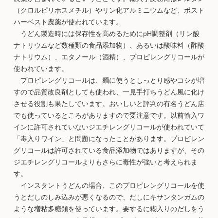
（クロルピリホスメチル）やリン化アルミニウムなど、ポスト
ハーベスト農薬が使われています。
うどん製造時には保存性を高めるためにpH調整剤（リン酸
ナトリウムなど数種類の食品添加物）、あるいは酸味料（酢酸
ナトリウム）、エタノール（酒精）、プロピレングリコールが
使われています。
プロピレングリコールは、麺に使うとしっとり感やコシが増
すので品質改良剤としても使われ、一見手打ちうどん風に化け
させる役割も果たしています。おいしいと評判の有名うどん店
でも使っているところがありますので要注意です。以前輸入ワ
インに許可されていないジエチレングリコールが使われていて
「毒入りワイン」と問題になったことがあります。プロピレン
グリコールは許可されている食品添加物ではありますが、その
ジエチレングリコールよりもさらに毒性が強いと考えられま
す。
インスタントうどんの場合、このプロピレングリコールを使
うとだしのしみ込みが悪くなるので、だしにキサンタンガムの
ような増粘多糖類を使っています。要するに糊入りのだしをう