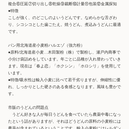
複合⑥圧延⑦切り出し⑧乾燥⑨裁断⑩計量⑪包装⑫金属探知
●特徴
こしが強く、のどごしのよいうどんです。なめらかな舌ざわ
り、シコシコとした歯ごたえ。焼うどん、煮込みうどんに最適
です。
パン用北海道産小麦粉ハルエゾ（強力粉）
●原料/北海道産小麦…木田製粉（株）で製粉し、瀬戸内商事で
小分け袋詰めをしています。年ごとに品種が入れ替わっていき
ます。現在は「春よ恋」「ホクシン」「ホロシリ」を使用して
います。
●特徴/吸水性は輸入小麦に比べて若干劣りますが、伸縮性に優
れ、しっかりとした硬さのある食感となります。風味も豊かで
す。
市販のうどんの問題点
うどん好きな人が毎日うどんを食べていたら農薬中毒になっ
たという話がありますが、それほどうどんの原料の小麦粉には
農薬が含まれているということです。輸入小麦粉にはレルダン