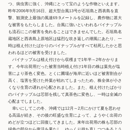
つ、病虫害に強く、沖縄にとって宝のような作物といえます。
昨年2006年9月16日、超大型台風13号が石垣島と西表島を直
撃、観測史上最強の風速69.9メートルを記録し、農作物に甚大
な被害をもたらしました。台風に強いといわれるパイナップル
も流石にこの被害を免れることはできませんでした。石垣島名
蔵地区と西表島上原地区は猛烈な吹き返しの潮風にあたり、一
時は植え付けたばかりのパイナップルがすべて枯死したかと思
われるほどの被害を受けました。
パイナップルは植え付けから収穫まで1年半～2年かかりま
す。今年出荷用だった被害当時植え付け1年目の株は葉先が塩
害により茶色く変色。とくに圃場が海岸に近いほど被害割合が
高く、塩害を受けた外葉が枯れてしまったため、株全体が小さ
くなり生育の遅れが心配されました。また、植え付けたばかり
のパイナップルは芯部を残して真茶色に変色し、一時は全滅の
心配までしました。
幸いにしてこの冬、沖縄では12月～2月にかけて夏を思わせ
る高温が続き、その後の旺盛な生育によって、ようやく出荷の
めどが立つほどに回復してきました。来年出荷用の株も芯部の
緑色の部分から復活を果たし、ゆっくり持ち直しつつあるよう