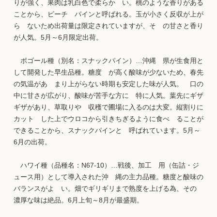
りが強く、果肉は乳白色で柔らか い。桃のような香りがある
ことから、ピーチ パインと呼ばれる。玉が小さく反収が上が
ら ないため出荷量は限定されていますが、そ の甘さと香り
が人気。5月～6月限定出荷。
ボゴール種（別名：スナックパイン）…沖縄 県が生食用と
して開発した早生品種。糖度 が高く酸味が少ないため、春先
の気温があ まり上がらない時期も安定した味が人気。 口の
中に甘さが広がり、酸味が苦手な方に 特に人気。葉先にギザ
ギザがあり、草取りや 収穫で圃場に入るのは大変。縦割りに
カット した上でウロコから引きちぎるように食べ ることが
できることから、スナックパインと 呼ばれています。5月～
6月の出荷。
ハワイ種（品種名：N67-10）…戦後、加工 用（缶詰・ジ
ュース用）として導入された沖 縄の主力品種。糖度と酸味の
バランスがよ い。畑でギリギリまで熟度を上げる為、その
濃厚な味は絶品。6月上旬～8月が最盛期。