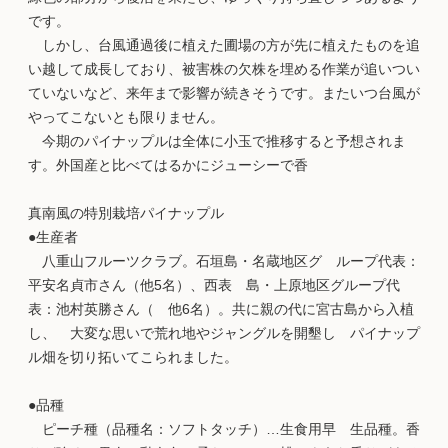
です。
しかし、台風通過後に植えた圃場の方が先に植えたものを追
い越して成長しており、被害株の欠株を埋める作業が追いつい
ていないなど、来年まで影響が続きそうです。またいつ台風が
やってこないとも限りません。
今期のパイナップルは全体に小玉で推移すると予想されま
す。外国産と比べてはるかにジューシーで香
真南風の特別栽培パイナップル
●生産者
八重山フルーツクラブ。石垣島・名蔵地区グ ループ代表：
平安名貞市さん（他5名）、西表 島・上原地区グループ代
表：池村英勝さん（ 他6名）。共に親の代に宮古島から入植
し、 大変な思いで荒れ地やジャングルを開墾し パイナップ
ル畑を切り拓いてこられました。
●品種
ピーチ種（品種名：ソフトタッチ）…生食用早 生品種。香