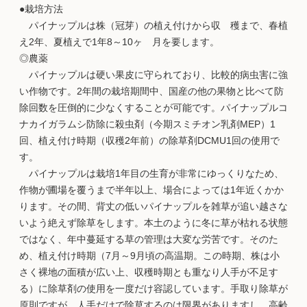
●栽培方法
パイナップルは株（冠芽）の植え付けから収 穫まで、春植
え2年、夏植えで1年8～10ヶ 月を要します。
◎農薬
パイナップルは硬い果皮に守られており、比較的病虫害に強
い作物です。2年間の栽培期間中、国産の他の果物と比べて防
除回数を圧倒的に少なくすることが可能です。パイナップルコ
ナカイガラムシ防除に殺虫剤（今期スミチオン乳剤MEP）1
回、植え付け時期（収穫2年前）の除草剤DCMU1回の使用で
す。
パイナップルは栽培1年目の生育が非常にゆっくりなため、
作物が圃場を覆うまで半年以上、場合によっては1年近くかか
ります。その間、背丈の低いパイナップルを雑草が追い越さな
いよう絶えず除草をします。本土のように冬に草が枯れる状態
ではなく、年中蔓延する草の管理は大変な労苦です。そのた
め、植え付け時期（7月～9月頃の高温期。この時期、株は小
さく裸地の面積が広い上、収穫時期とも重なり人手が不足す
る）に除草剤の使用を一度だけ容認しています。手取り除草が
原則ですが、人手だけで除草するのは限界がありますし、高齢