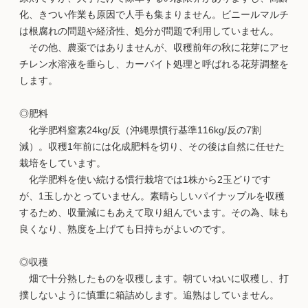
化、きつい作業も原因で人手も集まりません。ビニールマルチ
は根腐れの問題や経済性、処分が問題で利用していません。
その他、農薬ではありませんが、収穫前年の秋に花芽にアセ
チレン水溶液を垂らし、カーバイト処理と呼ばれる花芽調整を
します。
◎肥料
化学肥料窒素24kg/反（沖縄県慣行基準116kg/反の7割
減）。収穫1年前には化成肥料を切り、その後は自然に任せた
栽培をしています。
化学肥料を使い続ける慣行栽培では1株から2玉どりです
が、1玉しかとっていません。素晴らしいパイナップルを収穫
するため、収量減にもあえて取り組んでいます。その為、味も
良くなり、熟度を上げても日持ちがよいのです。
◎収穫
畑で十分熟したものを収穫します。朝ていねいに収穫し、打
撲しないように慎重に箱詰めします。追熟はしていません。