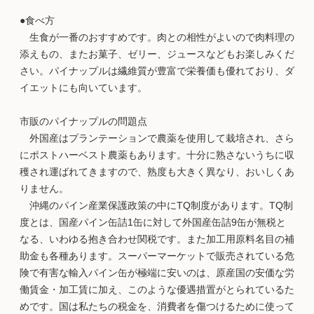
●食べ方
生食が一番のおすすめです。肉との相性がよいので肉料理の
添えもの、またお菓子、ゼリー、ジュースなどもお楽しみくだ
さい。パイナップルは繊維質が豊富で栄養価も優れており、ダ
イエットにも向いています。
市販のパイナップルの問題点
外国産はプランテーションで農薬を使用して栽培され、さら
にポストハーベスト農薬もあります。十分に熟さないうちに収
穫され運ばれてきますので、熟度も大きく異なり、おいしくあ
りません。
沖縄のパイン産業保護政策の中にTQ制度があります。TQ制
度とは、国産パイン缶詰1缶に対して外国産缶詰9缶が無税と
なる、いわゆる抱き合わせ関税です。また加工用原料名目の補
助金も各種あります。スーパーマーケットで販売されている危
険で有害な輸入パイン缶が極端に安いのは、原産国の安価な労
働賃金・加工賃に加え、このような優遇措置がとられているた
めです。国は私たちの税金を、消費者を傷つけるために使って