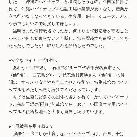
した。「沖縄のパイナップルが壊滅しそうなの。外国産に押さ
れて、沖縄のパイナップル缶詰工場の業績が悪くなり、産業が
立ち行かなくなってきている。生食用、缶詰、ジュース、どん
な形でもいいので応援してほしい」。
当時はまだ慣行栽培でしたが、何よりまず栽培者を守ること
からしか何も始まらないと判断し、無農薬栽培を前提としてき
た私たちでしたが、取り組みを開始したのでした。
●安全なパイナップル作り
あれから12年経ち、石垣島グループ代表平安名貞市さん
（他5名）、西表島グループ代表池村英勝さん（他6名）の仲
間は、すっかり安全性を向上させた技術で、特別栽培のパイナ
ップルを私たちへ送り続けてくださっています。
今では生協など多くの団体の協力を得て、かつてのパイナッ
プル缶詰工場の下請け的栽培から、おいしい国産生食用パイナ
ップルの供給基地へと大きく発展し続けています。
●台風被害を乗り越えて
強酸性土壌にしか生育しないパイナップルは、台風、干ば