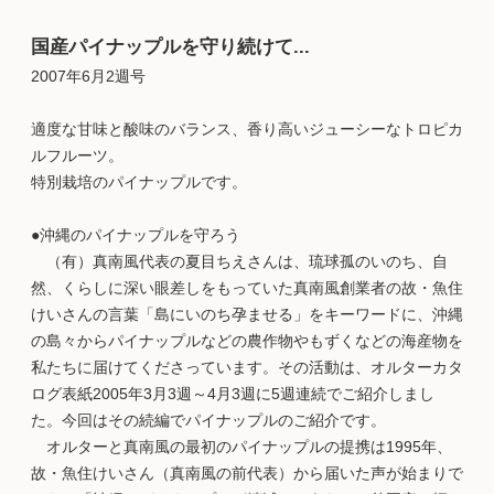
国産パイナップルを守り続けて...
2007年6月2週号
適度な甘味と酸味のバランス、香り高いジューシーなトロピカ
ルフルーツ。
特別栽培のパイナップルです。
●沖縄のパイナップルを守ろう
（有）真南風代表の夏目ちえさんは、琉球孤のいのち、自
然、くらしに深い眼差しをもっていた真南風創業者の故・魚住
けいさんの言葉「島にいのち孕ませる」をキーワードに、沖縄
の島々からパイナップルなどの農作物やもずくなどの海産物を
私たちに届けてくださっています。その活動は、オルターカタ
ログ表紙2005年3月3週～4月3週に5週連続でご紹介しまし
た。今回はその続編でパイナップルのご紹介です。
オルターと真南風の最初のパイナップルの提携は1995年、
故・魚住けいさん（真南風の前代表）から届いた声が始まりで