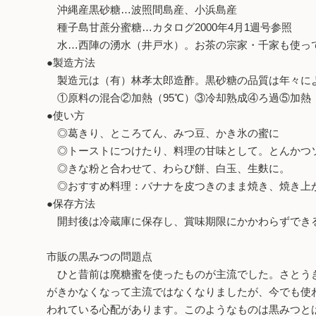
沖縄産黒砂糖…波照間島産、小浜島産
種子島甘蔗分蜜糖…カタログ2000年4月1週号参照
水…西陣の湧水（井戸水）。お茶の宗家・千家も使っ
●製造方法
製造元は（有）林孝太郎造酢。黒砂糖の品質は年々に
①原料の混合②加熱（95℃）③冷却熟成④ろ過⑤加熱（
●使い方
◎葛きり、ところてん、みつ豆、かき氷の蜜に
◎トーストにつけたり、料理の甘味として。とんかつ
◎きな粉と合わせて、わらび餅、白玉、生麩に。
◎おすすめ料理：バナナを皮つきのまま焼き、焼き上が
●保存方法
開封後は冷蔵庫に保存し、賞味期限にかかわらずでき
市販の黒みつの問題点
ひと昔前は廃糖蜜を使ったものが主流でした。さとうき
がきかなくなって主流ではなくなりましたが、今でも使
われている心配があります。このようなものは黒みつと