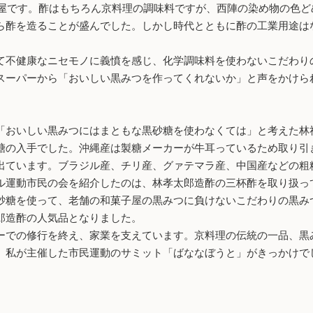
酢屋です。酢はもちろん京料理の調味料ですが、西陣の染め物の色
ら酢を造ることが盛んでした。しかし時代とともに酢の工業用途は
不健康なニセモノに義憤を感じ、化学調味料を使わないこだわり
スーパーから「おいしい黒みつを作ってくれないか」と声をかけら
おいしい黒みつにはまともな黒砂糖を使わなくては」と考えた林
糖の入手でした。沖縄産は製糖メーカーが牛耳っているため取り引
出ています。ブラジル産、チリ産、グァテマラ産、中国産などの粗
運動市民の会を紹介したのは、林孝太郎造酢の三杯酢を取り扱っ
砂糖を使って、老舗の和菓子屋の黒みつに負けないこだわりの黒み
郎造酢の人気品となりました。
での修行を終え、家業を支えています。京料理の伝統の一品、黒
私が主催した市民運動のサミット「ばななぼうと」がきっかけで