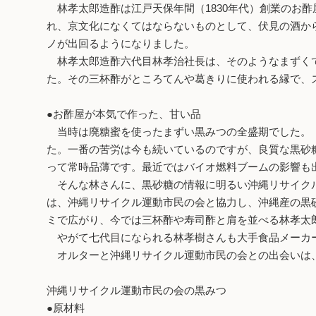
林孝太郎造酢は江戸天保年間（1830年代）創業のお
れ、京文化になくてはならないものとして、伏見の酒か
ノが出回るようになりました。
林孝太郎造酢六代目林孝治社長は、そのようなまずくて
た。その三杯酢がところてんや葛きりに使われる縁で、
●お酢屋が本気で作った、甘い品
当時は廃糖蜜を使ったまずい黒みつの全盛期でした。「
た。一番の苦労は今も続いているのですが、良質な黒砂
って常時品薄です。最近ではバイオ燃料ブームの影響も
そんな林さんに、黒砂糖の情報に明るい沖縄リサイクル
は、沖縄リサイクル運動市民の会と協力し、沖縄産の黒
ミで広がり、今では三杯酢や寿司酢と肩を並べる林孝太
やがて七代目になられる林孝樹さんも大手食品メーカー
オルターと沖縄リサイクル運動市民の会との出会いは、
沖縄リサイクル運動市民の会の黒みつ
●原材料