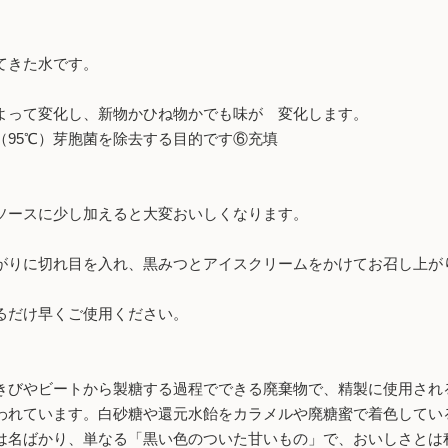
てきた水です。
よって変化し、新物かひね物かでも味が 変化します。
95℃）芽胞菌を除去する目的です⑥充填
ソースに少し加えると大変おいしくなります。
りに切れ目を入れ、黒みつとアイスクリームをかけてお召し上が
るだけ早くご使用ください。
びやビートから製糖する過程でできる廃棄物で、精製に使用され
われています。白砂糖や還元水飴をカラメルや廃糖蜜で着色してい
は名ばかり、単なる「黒い色のついた甘いもの」で、おいしさとは