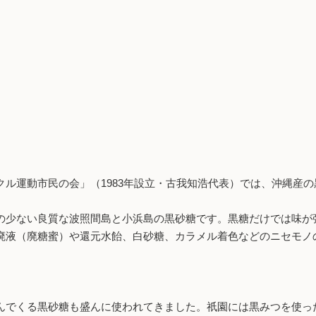
ル運動市民の会」（1983年設立・古我知浩代表）では、沖縄産
少ない良質な波照間島と小浜島の黒砂糖です。黒糖だけでは味が
廃液（廃糖蜜）や還元水飴、白砂糖、カラメル着色などのニセモノ
でくる黒砂糖も盛んに使われてきました。祇園には黒みつを使っ