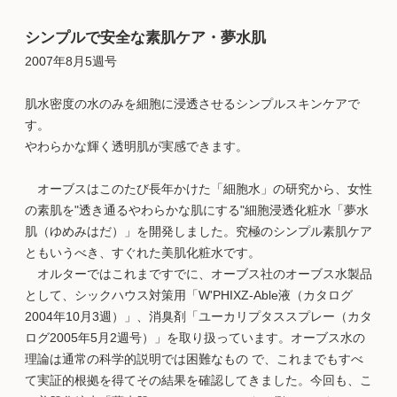
シンプルで安全な素肌ケア・夢水肌
2007年8月5週号
肌水密度の水のみを細胞に浸透させるシンプルスキンケアで
す。
やわらかな輝く透明肌が実感できます。
オーブスはこのたび長年かけた「細胞水」の研究から、女性
の素肌を"透き通るやわらかな肌にする"細胞浸透化粧水「夢水
肌（ゆめみはだ）」を開発しました。究極のシンプル素肌ケア
ともいうべき、すぐれた美肌化粧水です。
オルターではこれまですでに、オーブス社のオーブス水製品
として、シックハウス対策用「W'PHIXZ-Able液（カタログ
2004年10月3週）」、消臭剤「ユーカリプタススプレー（カタ
ログ2005年5月2週号）」を取り扱っています。オーブス水の
理論は通常の科学的説明では困難なもの で、これまでもすべ
て実証的根拠を得てその結果を確認してきました。今回も、こ