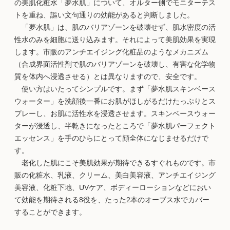
の美肌化粧水「夢水肌」について、オルター側でモニターテス
トを重ね、謳い文句通りの効能があると判断しました。
「夢水肌」は、肌のバリアゾーンを破壊せず、肌水密度の活
性水のみを細胞に送り込みます。それによって美肌効果を実現
します。市販のアンチエイジング化粧品のようなメカニズム
（合成界面活性剤で肌のバリアゾーンを破壊し、有害な化学物
質を体内へ浸透させる）とは異なりますので、安全です。
使い方はいたってシンプルです。まず「夢水肌スキンベース
ウォーター」を洗顔後一番にお肌がほしがるだけたっぷりとス
プレーし、お肌に活性水を浸透させます。スキンベースウォー
ターが浸透し、半乾きになったところで「夢水肌パーフェクト
エッセンス」を手のひらにとって顔全体になじませるだけで
す。
老化した肌にこそ美肌効果が期待できるすぐれものです。市
販の化粧水、乳液、クリーム、美白美容液、アンチエイジング
美容液、化粧下地、UVケア、ボディーローションなどにおい
て効能を期待される8役を、たった2本のオーブス水でカバー
することができます。