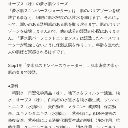
オーブス（株）の夢水肌シリーズ
「夢水肌スキンベースウォーター」は、肌のバリアゾーンを破
壊する事なく、細胞に肌水密度の活性水を届けます。それによ
って、潤いのある透明感のある肌を取り戻せます。肌のバリア
ゾーンを破壊しませんので、他の成分の浸透の心配はありませ
ん。「夢水肌パーフェクトエッセンス」は浸透したベースウォ
ーターが乾燥しないように保湿皮膜を作ります。年齢を重ねた
人の肌ほど実感されるはずです。
Step1用「夢水肌スキンベースウォーター」…肌水密度の水が
肌の奥まで浸透。
●原料
精製水…日宏化学薬品（株）。地下水をフィルター濾過。純
水…オーブス（株）。白馬村の水道水を純水器生成。ソウハク
ヒエキス（水抽出）…美白効果、メラニン生成抑制、保湿効
果。ユキノシタエキス（水抽出）…紫外線によるDNA傷害の
修復促進、紫外線による過酸化脂質生成の抑制、消炎作用、抗
菌作用。クチナシエキス（水抽出）…消炎作用。シソエキス