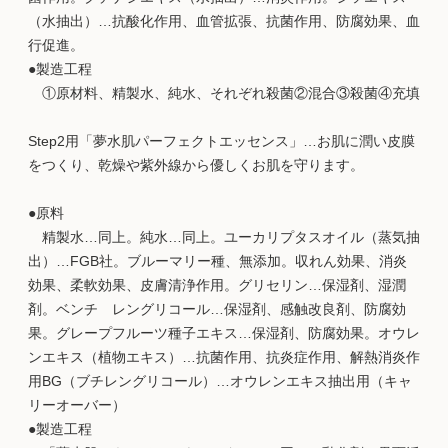
（水抽出）…抗酸化作用、血管拡張、抗菌作用、防腐効果、血
行促進。
●製造工程
①原材料、精製水、純水、それぞれ殺菌②混合③殺菌④充填
Step2用「夢水肌パーフェクトエッセンス」…お肌に潤い皮膜
をつくり、乾燥や紫外線から優しくお肌を守ります。
●原料
精製水…同上。純水…同上。ユーカリプタスオイル（蒸気抽
出）…FGB社。ブルーマリー種、無添加。収れん効果、消炎
効果、柔軟効果、皮膚清浄作用。グリセリン…保湿剤、湿潤
剤。ベンチ レングリコール…保湿剤、感触改良剤、防腐効
果。グレープフルーツ種子エキス…保湿剤、防腐効果。オウレ
ンエキス（植物エキス）…抗菌作用、抗炎症作用、解熱消炎作
用BG（ブチレングリコール）…オウレンエキス抽出用（キャ
リーオーバー）
●製造工程