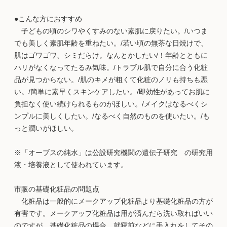
●こんな方におすすめ
子どもの頃のシワやくすみのない素肌に戻りたい。/いつま
でも美しく素肌年齢を重ねたい。/若い頃の無茶な日焼けで、
肌はゴワゴワ、シミだらけ。なんとかしたい/！年齢とともに
ハリがなくなってたるみ気味。/トラブル肌で自分に合う化粧
品が見つからない。/肌のキメが粗くて化粧のノリも持ちも悪
い。/簡単に素早くスキンケアしたい。/即効性があってお肌に
負担なく使い続けられるものがほしい。/メイクはなるべくシ
ンプルに美しくしたい。/なるべく自然のものを使いたい。/も
っと潤いがほしい。
※「オーブスの純水」は公設研究機関の遺伝子研究 の研究用
液・培養液として使われています。
市販の基礎化粧品の問題点
化粧品は一般的にメークアップ化粧品より基礎化粧品の方が
有害です。メークアップ化粧品は用が済んだら洗い取ればいい
のですが、基礎化粧品の場合、就寝前などに手入れをしてその