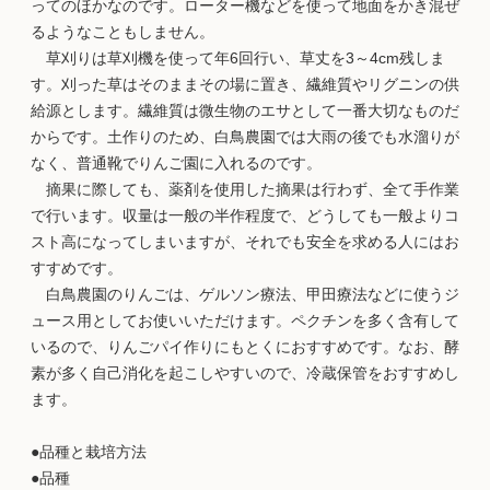
ってのほかなのです。ローター機などを使って地面をかき混ぜ
るようなこともしません。
草刈りは草刈機を使って年6回行い、草丈を3～4cm残しま
す。刈った草はそのままその場に置き、繊維質やリグニンの供
給源とします。繊維質は微生物のエサとして一番大切なものだ
からです。土作りのため、白鳥農園では大雨の後でも水溜りが
なく、普通靴でりんご園に入れるのです。
摘果に際しても、薬剤を使用した摘果は行わず、全て手作業
で行います。収量は一般の半作程度で、どうしても一般よりコ
スト高になってしまいますが、それでも安全を求める人にはお
すすめです。
白鳥農園のりんごは、ゲルソン療法、甲田療法などに使うジ
ュース用としてお使いいただけます。ペクチンを多く含有して
いるので、りんごパイ作りにもとくにおすすめです。なお、酵
素が多く自己消化を起こしやすいので、冷蔵保管をおすすめし
ます。
●品種と栽培方法
●品種