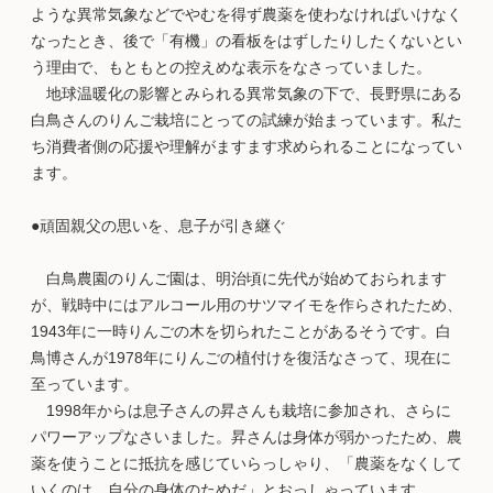
ような異常気象などでやむを得ず農薬を使わなければいけなく
なったとき、後で「有機」の看板をはずしたりしたくないとい
う理由で、もともとの控えめな表示をなさっていました。
地球温暖化の影響とみられる異常気象の下で、長野県にある
白鳥さんのりんご栽培にとっての試練が始まっています。私た
ち消費者側の応援や理解がますます求められることになってい
ます。
●頑固親父の思いを、息子が引き継ぐ
白鳥農園のりんご園は、明治頃に先代が始めておられます
が、戦時中にはアルコール用のサツマイモを作らされたため、
1943年に一時りんごの木を切られたことがあるそうです。白
鳥博さんが1978年にりんごの植付けを復活なさって、現在に
至っています。
1998年からは息子さんの昇さんも栽培に参加され、さらに
パワーアップなさいました。昇さんは身体が弱かったため、農
薬を使うことに抵抗を感じていらっしゃり、「農薬をなくして
いくのは、自分の身体のためだ」とおっしゃっています。