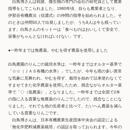
白鳥博さんは戦後、微生物の専門の会社の研究員として農業
指導をしてこられました。1980年頃、自らも農業者となり、
伊那谷有機農法（信濃式）の仲間の指導を始められました。そ
のときは仲間50人で出発しましたが、うち8人は今も残ってい
ます。白鳥さんのモットーは「食べものはおいしくて安全で、
栄養がちゃんとなければいけない」です。
●一昨年までは無農薬。やむを得ず農薬を使用しました
白鳥農園のりんごの栽培水準は、一昨年まではオルター基準で
「☆☆（ＪＡＳ有機の水準）」でしたが、今年も雨の多い異常
な気象に見舞われ、やむを得ず、栽培を始めて以来使わなくて
すませてきた化学農薬を使用したため、残念ながらオルター基
準で「◇（低農薬）」となりました。一昨年までは全国で2本
の指に入る貴重な無農薬のりんごでしたので、残念なことにな
りました。それでも他の生産者と比べて、たいへん農薬を減ら
している貴重なりんごです。
白鳥博さんは、日本有機農業生産団体中央会の認定による
「無化学肥料減農薬栽培」の認証を取っておられます。今年の