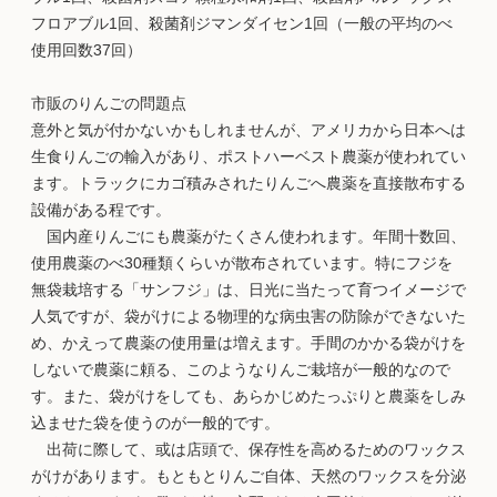
フロアブル1回、殺菌剤ジマンダイセン1回（一般の平均のべ
使用回数37回）
市販のりんごの問題点
意外と気が付かないかもしれませんが、アメリカから日本へは
生食りんごの輸入があり、ポストハーベスト農薬が使われてい
ます。トラックにカゴ積みされたりんごへ農薬を直接散布する
設備がある程です。
国内産りんごにも農薬がたくさん使われます。年間十数回、
使用農薬のべ30種類くらいが散布されています。特にフジを
無袋栽培する「サンフジ」は、日光に当たって育つイメージで
人気ですが、袋がけによる物理的な病虫害の防除ができないた
め、かえって農薬の使用量は増えます。手間のかかる袋がけを
しないで農薬に頼る、このようなりんご栽培が一般的なので
す。また、袋がけをしても、あらかじめたっぷりと農薬をしみ
込ませた袋を使うのが一般的です。
出荷に際して、或は店頭で、保存性を高めるためのワックス
がけがあります。もともとりんご自体、天然のワックスを分泌