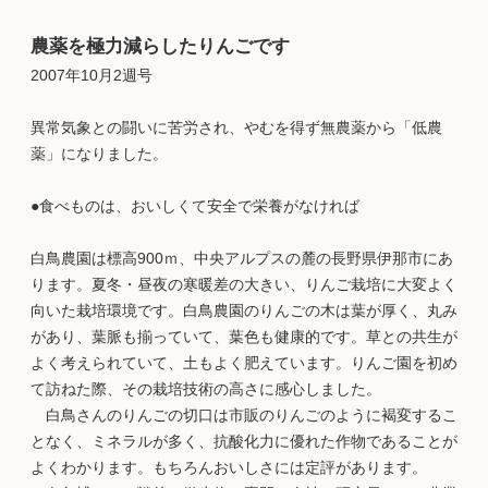
農薬を極力減らしたりんごです
2007年10月2週号
異常気象との闘いに苦労され、やむを得ず無農薬から「低農
薬」になりました。
●食べものは、おいしくて安全で栄養がなければ
白鳥農園は標高900ｍ、中央アルプスの麓の長野県伊那市にあ
ります。夏冬・昼夜の寒暖差の大きい、りんご栽培に大変よく
向いた栽培環境です。白鳥農園のりんごの木は葉が厚く、丸み
があり、葉脈も揃っていて、葉色も健康的です。草との共生が
よく考えられていて、土もよく肥えています。りんご園を初め
て訪ねた際、その栽培技術の高さに感心しました。
白鳥さんのりんごの切口は市販のりんごのように褐変するこ
となく、ミネラルが多く、抗酸化力に優れた作物であることが
よくわかります。もちろんおいしさには定評があります。