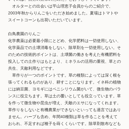
オルターとの出会いは平山理恵子会員からのご紹介で、
2003年秋からりんごをいただき始めました。夏場はトマトや
スイートコーンも出荷いただいています。
白鳥農園のりんご
化学農薬は必要最小限にとどめ、化学肥料は一切使用しない、
化学薬品での土壌消毒をしない、除草剤を一切使用しない。そ
のための技術的ポイントは、土壌菌の働きを考えた有機肥料を
投入しての土作りはもとより、ミネラルの活用の重視、草との
共生、天敵利用などです。
草作りが一つのポイントです。草の種類によっては深く根を
張ってくれるものがあり、耕すことになります。イネ科の植物
には納豆菌、ヨモギにはペニシリウム菌がいて、微生物のバラ
ンスに役立ちます。草は土の覆いとしても役立っています。草
を作って微生物や昆虫が増え、天敵のエサになってくれます。
草作りをしないと有機農業ができないといっても過言ではあり
ません。ハーブも含め、年間40種類は草を作ることを考えて
おられ、不足すれば種子を蒔くくらいです。除草剤散布なども