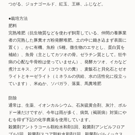
つがる、ジョナゴールド、紅玉、王林、ふじなど。
●栽培方法
肥料
完熟堆肥（抗生物質などを使わず飼育している、仲間の養豚業
者の完熟した豚糞オガ粉発酵堆肥。土の中に鋤き込まず表面に
置く）、かに有機、魚粉（5種。微生物のエサとし、蛋白質を
補給）、魚骨（主としてカツオの骨。ゼラチン質として。狂牛
病の心配な牛骨粉は使っていません）、発酵カツオ、イカなど
煮汁エキス、グアノ（コウモリの糞）、麦飯石と貝化石とゼオ
ライトとキーゼライト（ミネラルの供給、水の活性化に役立っ
ています）、米ぬか、ソバガラ、落葉、馬糞堆肥
防除
通常は、生薬、イオンカルシウム、石灰硫黄合剤、灰汁、ボル
ドー液だけですが、今年は雨が多く、病気（褐斑病）対策にや
むを得ず下記の化学農薬を使用しています。
殺菌剤アントラコール顆粒水和剤1回、殺菌剤アンビルフロア
ブル1回、殺菌剤スコア顆粒水和剤1回、殺菌剤バルノックス