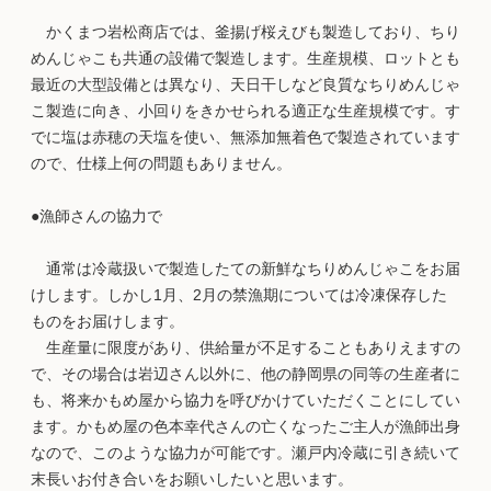
かくまつ岩松商店では、釜揚げ桜えびも製造しており、ちり
めんじゃこも共通の設備で製造します。生産規模、ロットとも
最近の大型設備とは異なり、天日干しなど良質なちりめんじゃ
こ製造に向き、小回りをきかせられる適正な生産規模です。す
でに塩は赤穂の天塩を使い、無添加無着色で製造されています
ので、仕様上何の問題もありません。
●漁師さんの協力で
通常は冷蔵扱いで製造したての新鮮なちりめんじゃこをお届
けします。しかし1月、2月の禁漁期については冷凍保存した
ものをお届けします。
生産量に限度があり、供給量が不足することもありえますの
で、その場合は岩辺さん以外に、他の静岡県の同等の生産者に
も、将来かもめ屋から協力を呼びかけていただくことにしてい
ます。かもめ屋の色本幸代さんの亡くなったご主人が漁師出身
なので、このような協力が可能です。瀬戸内冷蔵に引き続いて
末長いお付き合いをお願いしたいと思います。