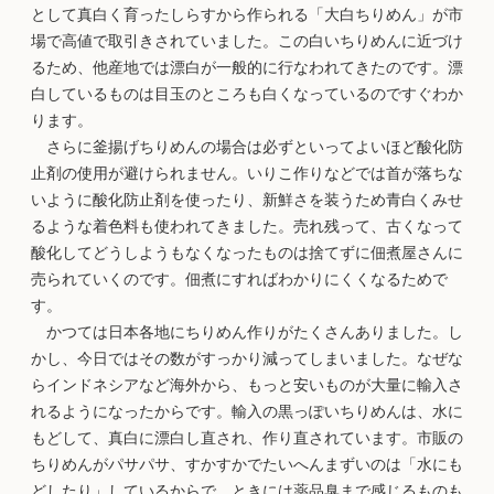
として真白く育ったしらすから作られる「大白ちりめん」が市
場で高値で取引きされていました。この白いちりめんに近づけ
るため、他産地では漂白が一般的に行なわれてきたのです。漂
白しているものは目玉のところも白くなっているのですぐわか
ります。
さらに釜揚げちりめんの場合は必ずといってよいほど酸化防
止剤の使用が避けられません。いりこ作りなどでは首が落ちな
いように酸化防止剤を使ったり、新鮮さを装うため青白くみせ
るような着色料も使われてきました。売れ残って、古くなって
酸化してどうしようもなくなったものは捨てずに佃煮屋さんに
売られていくのです。佃煮にすればわかりにくくなるためで
す。
かつては日本各地にちりめん作りがたくさんありました。し
かし、今日ではその数がすっかり減ってしまいました。なぜな
らインドネシアなど海外から、もっと安いものが大量に輸入さ
れるようになったからです。輸入の黒っぽいちりめんは、水に
もどして、真白に漂白し直され、作り直されています。市販の
ちりめんがパサパサ、すかすかでたいへんまずいのは「水にも
どしたり」しているからで、ときには薬品臭まで感じるものも