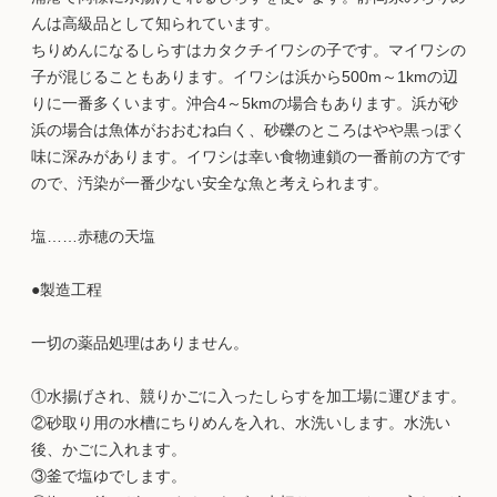
んは高級品として知られています。
ちりめんになるしらすはカタクチイワシの子です。マイワシの
子が混じることもあります。イワシは浜から500m～1kmの辺
りに一番多くいます。沖合4～5kmの場合もあります。浜が砂
浜の場合は魚体がおおむね白く、砂礫のところはやや黒っぽく
味に深みがあります。イワシは幸い食物連鎖の一番前の方です
ので、汚染が一番少ない安全な魚と考えられます。
塩……赤穂の天塩
●製造工程
一切の薬品処理はありません。
①水揚げされ、競りかごに入ったしらすを加工場に運びます。
②砂取り用の水槽にちりめんを入れ、水洗いします。水洗い
後、かごに入れます。
③釜で塩ゆでします。