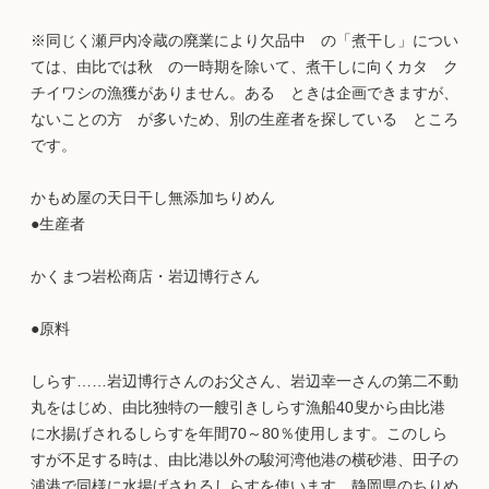
※同じく瀬戸内冷蔵の廃業により欠品中 の「煮干し」につい
ては、由比では秋 の一時期を除いて、煮干しに向くカタ ク
チイワシの漁獲がありません。ある ときは企画できますが、
ないことの方 が多いため、別の生産者を探している ところ
です。
かもめ屋の天日干し無添加ちりめん
●生産者
かくまつ岩松商店・岩辺博行さん
●原料
しらす……岩辺博行さんのお父さん、岩辺幸一さんの第二不動
丸をはじめ、由比独特の一艘引きしらす漁船40叟から由比港
に水揚げされるしらすを年間70～80％使用します。このしら
すが不足する時は、由比港以外の駿河湾他港の横砂港、田子の
浦港で同様に水揚げされるしらすを使います。静岡県のちりめ