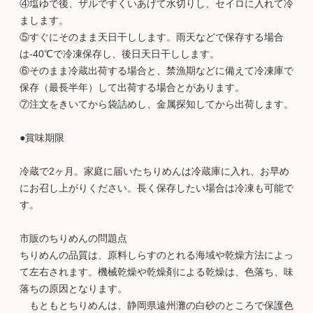
④塩ゆで後、ザルですくいあげて水切りし、セイロに入れて冷
まします。
⑤すぐにそのまま天日干しします。雨天などで保存する場合
は-40℃で冷凍保存し、後日天日干しします。
⑥そのまま冷蔵出荷する場合と、禁漁期などに備えて冷凍庫で
保存（最長半年）して出荷する場合とがあります。
⑦注文をきいてから袋詰めし、金属探知してから出荷します。
●賞味期限
冷蔵で2ヶ月。家庭に届いたちりめんは冷蔵庫に入れ、お早め
にお召し上がりください。長く保存したい場合は冷凍も可能で
す。
市販のちりめんの問題点
ちりめんの品質は、原料しらすのとれる海域や乾燥方法によっ
て左右されます。機械乾燥や乾燥剤による乾燥は、色落ち、味
落ちの原因となります。
もともとちりめんは、静岡県遠州灘の白砂のところで保護色