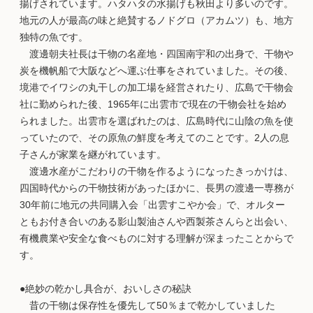
揚げされています。ハタハタの水揚げも秋田より多いのです。
地元の人が最高の味と絶賛するノドグロ（アカムツ）も、地方
独特の魚です。
渡邊朝夫社長は干物の名産地・四国南宇和の出身で、干物や
炭を機帆船で大阪などへ運ぶ仕事をされていました。その後、
境港でイワシの丸干しの加工場を経営されたり、広島で干物会
社に勤められた後、1965年に出雲市で現在の干物会社を始め
られました。出雲市を選ばれたのは、広島時代に山陰の魚を使
っていたので、その原魚の鮮度を考えてのことです。2人の息
子さんが家業を継がれています。
渡邊水産がこだわりの干物を作るようになったきっかけは、
四国時代からの干物技術があったほかに、長男の渡邊一専務が
30年前に地元の共同購入会「出雲すこやか会」で、オルター
ともお付き合いのある影山製油さんや西製茶さんらと出会い、
有機農業や安全な食べものに対する理解が深まったことからで
す。
●絶妙の乾かし具合が、おいしさの秘訣
昔の干物は保存性を優先して50％まで乾かしていました