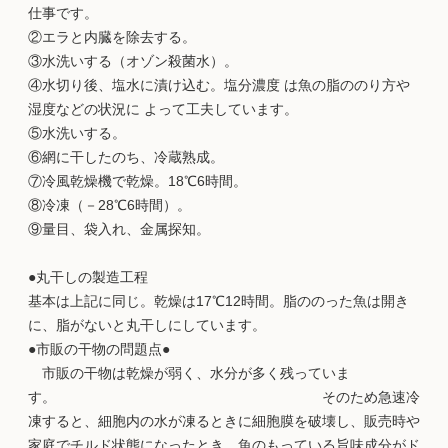
仕事です。
②エラと内臓を除去する。
③水洗いする（オゾン殺菌水）。
④水切り後、塩水に漬け込む。塩分濃度 は魚の脂ののり方や
湿度などの状況に よって工夫しています。
⑤水洗いする。
⑥網に干したのち、冷蔵熟成。
⑦冷風乾燥機で乾燥。18℃6時間。
⑧冷凍（－28℃6時間）。
⑨量目、袋入れ、金属探知。
●丸干しの製造工程
基本は上記に同じ。乾燥は17℃12時間。脂ののった魚は開き
に、脂がないと丸干しにしています。
●市販の干物の問題点●
市販の干物は乾燥が弱く、水分が多く残っていま
す。 そのため急速冷
凍すると、細胞内の水が凍るときに細胞膜を破壊し、販売時や
家庭でチルド状態になったとき、魚のもっている旨味成分がド