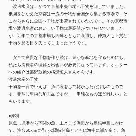
渡邊水産は、かつて京都中央市場へ干物を卸していました。
祇園をひかえた京都は一流の干物が全国から集まる市場で、そ
こからさらに全国へ干物が出荷されていたのです。その京都市
場で渡邊水産のおいしい干物は最高値がつけられていました
が、近年この京都市場も西陣とともに衰退し、仲買人も上質な
干物を見る目を失ってしまったそうです。
安全で良質な干物を作り続け、豊かな産地を守るためにも、
私たち消費者の理解と出会いが必要になっています。オルター
への紹介は熊野鼓動の横瀬恒人さんからです。
渡邊水産の干物
干物を一言でいえば、魚に塩をして乾かしただけものもので
す。非常に単純な加工品ですが、「単純なものほど難しい」と
もいえます。
●原料
原魚…境港から下関の魚、主として浜田から島根半島にかけ
て、沖合50kmに浮かぶ隠岐諸島とともに海中に瀬が多く、魚