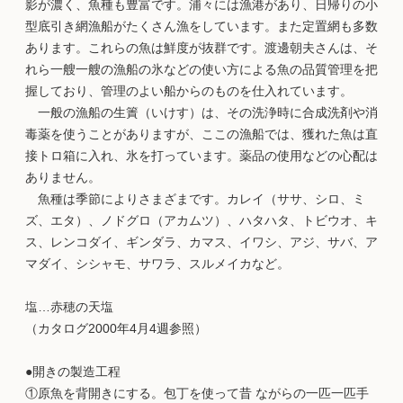
影が濃く、魚種も豊富です。浦々には漁港があり、日帰りの小
型底引き網漁船がたくさん漁をしています。また定置網も多数
あります。これらの魚は鮮度が抜群です。渡邊朝夫さんは、そ
れら一艘一艘の漁船の氷などの使い方による魚の品質管理を把
握しており、管理のよい船からのものを仕入れています。
一般の漁船の生簀（いけす）は、その洗浄時に合成洗剤や消
毒薬を使うことがありますが、ここの漁船では、獲れた魚は直
接トロ箱に入れ、氷を打っています。薬品の使用などの心配は
ありません。
魚種は季節によりさまざまです。カレイ（ササ、シロ、ミ
ズ、エタ）、ノドグロ（アカムツ）、ハタハタ、トビウオ、キ
ス、レンコダイ、ギンダラ、カマス、イワシ、アジ、サバ、ア
マダイ、シシャモ、サワラ、スルメイカなど。
塩…赤穂の天塩
（カタログ2000年4月4週参照）
●開きの製造工程
①原魚を背開きにする。包丁を使って昔 ながらの一匹一匹手