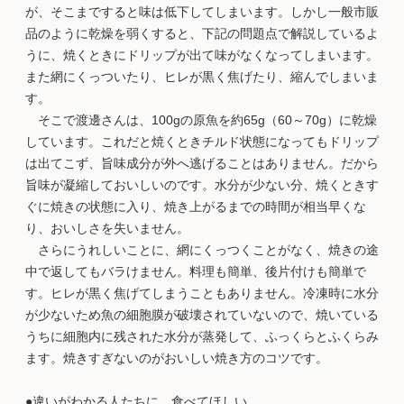
が、そこまですると味は低下してしまいます。しかし一般市販
品のように乾燥を弱くすると、下記の問題点で解説しているよ
うに、焼くときにドリップが出て味がなくなってしまいます。
また網にくっついたり、ヒレが黒く焦げたり、縮んでしまいま
す。
そこで渡邊さんは、100gの原魚を約65g（60～70g）に乾燥
しています。これだと焼くときチルド状態になってもドリップ
は出てこず、旨味成分が外へ逃げることはありません。だから
旨味が凝縮しておいしいのです。水分が少ない分、焼くときす
ぐに焼きの状態に入り、焼き上がるまでの時間が相当早くな
り、おいしさを失いません。
さらにうれしいことに、網にくっつくことがなく、焼きの途
中で返してもバラけません。料理も簡単、後片付けも簡単で
す。ヒレが黒く焦げてしまうこともありません。冷凍時に水分
が少ないため魚の細胞膜が破壊されていないので、焼いている
うちに細胞内に残された水分が蒸発して、ふっくらとふくらみ
ます。焼きすぎないのがおいしい焼き方のコツです。
●違いがわかる人たちに、食べてほしい