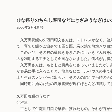
ひな祭りのちらし寿司などにきざみうなぎはい
2005年2月4週号
久万田養鰻の久万田昭文さんは、ストレスがなく、健康
て、育てた鰻をご自身で１匹１匹、炭火焼で蒲焼きや白
このたび、その鰻の蒲焼きをきざみにしたきざみ鰻を出
のを利用する工夫として企画なさいました。価格がお得
久万田さんは、もともと農業をなさっていましたが、身
が容易に手に入ることと、簡単なビニールハウスの中で
土と生命のメンバーに出会い、その人の紹介で当時の会
同時期に始めた他の農家養鰻が現在ほとんど壊滅してし
久万田養鰻のうなぎ
◇稚魚
主として仁淀川河口で早春に獲れたもの。それが万が