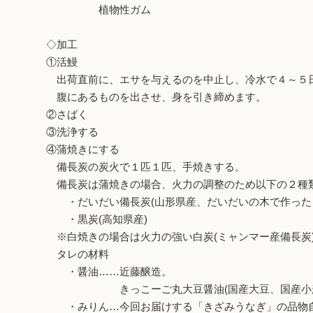
植物性ガム
◇加工
①活鰻
出荷直前に、エサを与えるのを中止し、冷水で４～５
腹にあるものを出させ、身を引き締めます。
②さばく
③洗浄する
④蒲焼きにする
備長炭の炭火で１匹１匹、手焼きする。
備長炭は蒲焼きの場合、火力の調整のため以下の２種
・だいだい備長炭(山形県産、だいだいの木で作った
・黒炭(高知県産)
※白焼きの場合は火力の強い白炭(ミャンマー産備長炭
タレの材料
・醤油……近藤醸造。
きっこーご丸大豆醤油(国産大豆、国産小麦、
・みりん…今回お届けする「きざみうなぎ」の品物