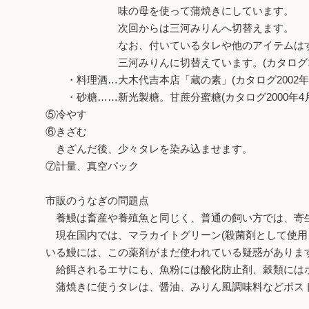
味の母を使って蒲焼きにしています。
次回からは三河みりんへ切替えます。
なお、付いているタレや他のアイテムはす
三河みりんに切替えています。(カタログ1998
・料理酒…大木代吉本店「蔵の素」(カタログ2002年7
・砂糖……新光製糖。甘蔗分蜜糖(カタログ2000年4月
⑤冷やす
⑥きざむ
きざんだ後、少々タレを染み込ませます。
⑦計量、真空パック
市販のうなぎの問題点
養鰻は畜産や養殖魚と同じく、普通の飼い方では、寄生
現在国内では、マラカイトグリーン(殺菌剤として使用
いる鰻には、この薬剤がまだ使われている疑惑がありま
給餌されるエサにも、魚粉には酸化防止剤、穀類にはポ
蒲焼きに使うタレは、醤油、みりん風調味料などポス