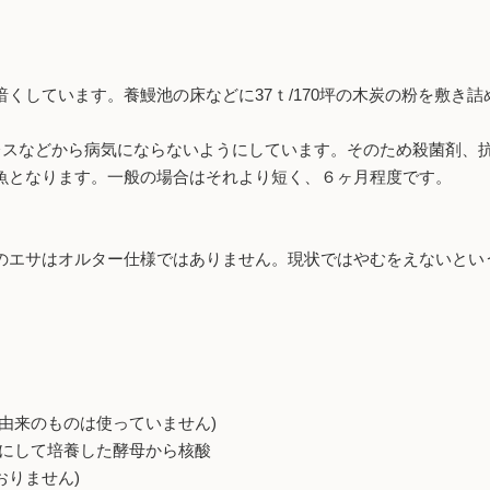
くしています。養鰻池の床などに37ｔ/170坪の木炭の粉を敷き
レスなどから病気にならないようにしています。そのため殺菌剤、
魚となります。一般の場合はそれより短く、６ヶ月程度です。
エサはオルター仕様ではありません。現状ではやむをえないとい
のものは使っていません)
して培養した酵母から核酸
りません)