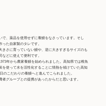
いで、薬品を使用せずに養鰻をなさっています。そし
作った自家製のタレです。
大きさに育っていない鰻や、逆に大きすぎるサイズのも
司などに使えて便利です。
973年から農家養鰻を始められました。高知県では稚魚
炭を使って水を活性化することに情熱を傾けていた高知
今日のこだわりの養鰻へと進んでこられました。
費者グループとの提携があったからだと思います。