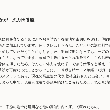
かが 久万田養鰻
に鰻を育てるために炭を敷き詰めた養殖池で密飼いを避け、薄飼
焼きに加工しています。使うタレはもちろん、こだわりの調味料で
荷していただくことになりました。出荷時期になっても、一定の
なものになっています。家庭で手軽に食べられる鰻丼や、ちらし寿
体を壊したため、そんなに体力を使わずにできる仕事をと考え、1
養鰻が可能だったことからでした。 養鰻を始めて２年経った頃、
のスタッフであり、現在の高生連の代表 松林直行さんと出会い、
まった中で、現在も健在で養鰻を続けてこられたのは、私たち消
一、不漁の場合は鏡川など他の高知県内の河川で獲れたもの。