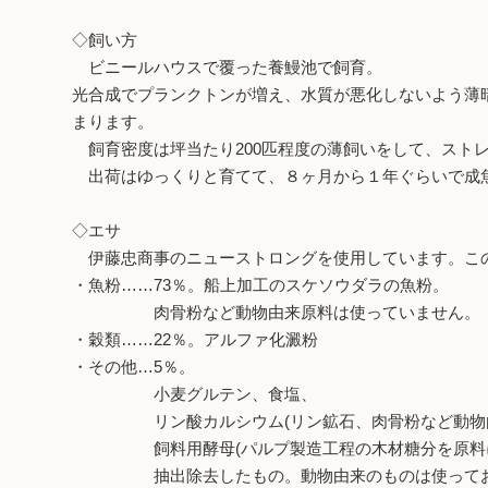
◇飼い方
ビニールハウスで覆った養鰻池で飼育。
光合成でプランクトンが増え、水質が悪化しないよう薄暗
まります。
飼育密度は坪当たり200匹程度の薄飼いをして、スト
出荷はゆっくりと育てて、８ヶ月から１年ぐらいで成
◇エサ
伊藤忠商事のニューストロングを使用しています。この
・魚粉……73％。船上加工のスケソウダラの魚粉。
肉骨粉など動物由来原料は使っていません。
・穀類……22％。アルファ化澱粉
・その他…5％。
小麦グルテン、食塩、
リン酸カルシウム(リン鉱石、肉骨粉など動物由来
飼料用酵母(パルプ製造工程の木材糖分を原料に
抽出除去したもの。動物由来のものは使ってお