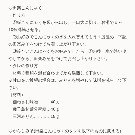
◇田楽こんにゃく
・作り方
①板こんにゃくを袋から出し、一口大に切り、お湯で５～
10分沸騰させる。
②お好みでこんにゃくの水を入れ替えてもう１度温め、下記
の田楽みそをつけてお召し上がり下さい。
③冷たいこんにゃくをお好みでしたら、①の後、水で洗い冷
やしてから、田楽みそをつけてお召し上がり下さい。
・タレの作り方
材料３種類を混ぜ合わせてから湯煎して下さい。
※甘口をご希望の場合は、みりんを増やして味噌を減らして下
さい。
（材料）
佃ねさし味噌………40ｇ
種子島甘蔗分蜜糖…40ｇ
三河みりん…………15ｇ
◇からしみそ(田楽こんにゃくのタレを以下のものに変える)