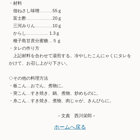
・材料
佃ねさし味噌………55ｇ
富士酢………………20ｇ
三河みりん…………10ｇ
からし…………… 1.3ｇ
種子島甘蔗分蜜糖…５ｇ
・タレの作り方
上記材料を合わせて湯煎する。冷やしたこんにゃくにタレを
かけて、お召し上がり下さい。
◇その他の料理方法
・板こん…おでん、煮物に。
・突こん…すき焼き、鍋、煮物、炒めものに。
・糸こん…すき焼き、煮物、肉じゃが、きんぴらに。
－文責 西川栄郎－
ホームへ戻る