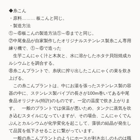
◆糸こん
・原料……… 板こんと同じ。
・製造方法
①～⑥板こんの製造方法①～⑥までと同じ。
⑦中尾食品が自家製作したオリジナルステンレス製糸こん専用
練り機で、①～⑥で造った
生芋こんにゃく汁と木灰と、水に溶かしたホタテ貝殻焼成カ
ルシウムとを調合する。
⑧糸こんプラントで、糸状に搾り出したこんにゃくの束を炊き
上げる。
この糸こんプラントは、中にお湯を張ったステンレス製の容
器の中に、ステンレス製パイプの長さが100m巻いてある中尾
食品オリジナル(特許)のものです。一定の温度で炊き上がりま
す。 一般のプラントでは保温が悪いため、タンクに蒸気を吹
き込むスタイルになっていますが、その場合、こんにゃくでん
ぷんとカルシウムが化学変化を起こして、藻状の結晶が発生し
て品質を低下させることに繋がっています。
一般の糸こんプラントのようにホースが剥き出しのものは職