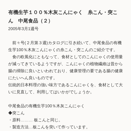
有機生芋１００％木灰こんにゃく 糸こん・突こ
ん 中尾食品（２）
2005年3月1週号
前々号(２月第３週)カタログに引き続いて、中尾食品の有機
生芋100％木灰こんにゃくの糸こん・突こんのご紹介です。
食の欧風化にともなって、食材としてのこんにゃくの使用量
が減ってきているようですが、こんにゃくの植物繊維は昔から
腸の掃除に良いといわれており、健康管理の要である腸の健康
にたいへん良いものです。
伝統的日本料理の強い味方であるこんにゃくを、食材として大
いに見直して、利用してはいかがでしょうか。
中尾食品の有機生芋100％木灰こんにゃく
◆突こん
・原料……… 板こんと同じ。
・製造方法…板こんを突いて作っています。