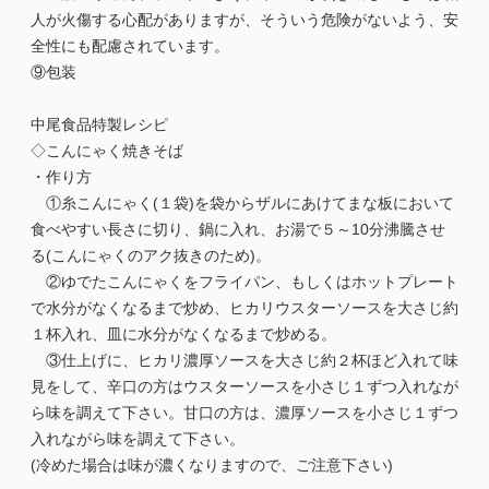
人が火傷する心配がありますが、そういう危険がないよう、安
全性にも配慮されています。
⑨包装
中尾食品特製レシピ
◇こんにゃく焼きそば
・作り方
①糸こんにゃく(１袋)を袋からザルにあけてまな板において
食べやすい長さに切り、鍋に入れ、お湯で５～10分沸騰させ
る(こんにゃくのアク抜きのため)。
②ゆでたこんにゃくをフライパン、もしくはホットプレート
で水分がなくなるまで炒め、ヒカリウスターソースを大さじ約
１杯入れ、皿に水分がなくなるまで炒める。
③仕上げに、ヒカリ濃厚ソースを大さじ約２杯ほど入れて味
見をして、辛口の方はウスターソースを小さじ１ずつ入れなが
ら味を調えて下さい。甘口の方は、濃厚ソースを小さじ１ずつ
入れながら味を調えて下さい。
(冷めた場合は味が濃くなりますので、ご注意下さい)