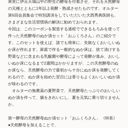
果実に伊豆天城山中の野生の酵母を付着させ、それを天然酵母
の元種とともに1年以上発酵・熟成させたものです。オルター
第6回会員集会で特別講演をしていただいた大西秀典医師も、
さまざまな生活習慣病の解決に勧めておられます。
今回は、このコーボンを製造する過程でできるもろみを使って
作った天然酵母のぬか漬セット「おふくろさん」のご紹介で
す。このセットを使えば、誰でも簡単に、失敗なくおいしいぬ
か床が作れます。家庭で作る一般的なぬか床は、捨て漬けする
野菜などに含まれる乳酸菌や酵母によって発酵が進み、おいし
いぬか床になるまで2週間はかかりますが、この天然酵母のぬ
か床なら、天然酵母の力で最初から十分にぬか床を発酵してく
れるので、ぬか床を始めた翌日には香りもよくおいしいぬか漬
が味わるのです。
オルターの無農薬の夏野菜で、天然酵母たっぷりのおいしい
ぬか漬を作って、腸をきれいにし、夏を元気に乗り切りません
か。
第一酵母の天然酵母ぬか漬セット「おふくろさん」 《特長》
●天然酵母を加えることで、