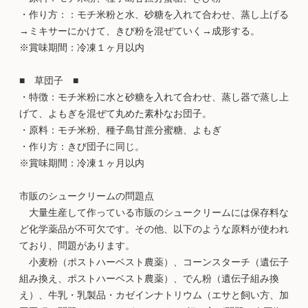
・作り方：：モチ米粉と水、砂糖を入れて合わせ、蒸し上げる
→ミキサーにかけて、きび粉を混ぜていく→成形する。
※賞味期間：冷凍１ヶ月以内
■ 草団子 ■
・特徴：モチ米粉に水と砂糖を入れて合わせ、蒸し器で蒸し上
げて、よもぎを混ぜて丸めた素朴なお団子。
・原料：モチ米粉、種子島甘蔗分蜜糖、よもぎ
・作り方：きび団子に同じ。
※賞味期間：冷凍１ヶ月以内
市販のシュークリームの問題点
大量生産して作っている市販のシュークリームには保存料な
ど化学薬品が不可欠です。その他、以下のような原料が使われ
ており、問題があります。
小麦粉（ポストハーベスト農薬）、コーンスターチ（遺伝子
組み換え、ポストハーベスト農薬）、でん粉（遺伝子組み換
え）、牛乳・乳製品・カゼインナトリウム（エサと飼い方、加