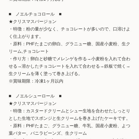
■ ノエルチョコロール ■
★クリスマスバージョン
・特徴：粉の量が少なく、チョコレートが多いので、口溶けよ
く仕上がります。
・原料：PHFたまごの卵白、グラニュー糖、国産小麦粉、生ク
リーム,チョコレート
・作り方：卵白と砂糖でメレンゲを作る→小麦粉を入れて合わ
せる→溶かしたチョコレートを入れて合わせる→鉄板で焼く→
生クリームを薄く塗って巻き上げる。
※賞味期限：冷凍1ヶ月以内
■ ノエルシューロール ■
★クリスマスバージョン
・特徴：カスタードクリームとシュー生地を合わせたしっとり
とした生地でスポンジと生クリームを巻き上げたケーキです。
・原料：PHFたまご、グラニュー糖、牛乳、国産小麦粉、よつ
葉バター、バニラビーンズ、生クリーム