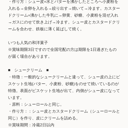
・作り方：シュー皮=水とバターを沸かしたところへ小麦粉を
入れる→全卵を入れる→絞り出す→焼いて→冷ます。カスター
ドクリーム=沸かした牛乳に→卵黄、砂糖、小麦粉を混ぜ入れ
→ガスにのせて炊き上げ→冷ます。シュー皮とカスタードクリ
ームを合わせ、鉄板に薄く延ばして焼く。
いつも人気の和洋菓子
※賞味期限3日ですので全国宅配の方は期限を1日過ぎたもの
が届く場合があります。
■ シュークリーム ■
・特徴：一般的なシュークリームと違って、シュー皮の上にビ
スケット生地(バター、小麦粉、砂糖)をのせて焼いているのが
特徴。表面がビスケット生地が出て、内側がシュー皮になって
います。
・原料：シューロールと同じ。
・作り方：：シュー皮とカスタードクリーム（シューロールと
同じ）を作り、皮にクリームを詰める。
※賞味期間：冷蔵2日以内