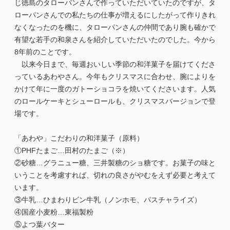
じ徳島のタローパンさんで作っていただいていたのですが、タ
ローパンさんでの私たちの仕事が増えるにしたがって作りきれ
なくなったのを機に、タローパンさんの仲間であり腕も確かで
有望な若手の和泉さんを紹介していただいたのでした。今から
8年前のことです。
以来今日まで、毎週おいしい季節の和洋菓子を届けてくださ
っているあわやさん。今年もクリスマスに合わせ、腕によりを
かけて年に一度のガトーショコラを焼いてくださいます。人気
のロールケーキとシューロールも、クリスマスバージョンで登
場です。
「あわや」こだわりの和洋菓子（原料）
①PHFたまご…田村のたまご（※）
②砂糖…グラニュー糖、三井製糖のショ糖です。お菓子の味と
いうことを考慮すれば、切れの良さがやむをえず必要と考えて
います。
③牛乳…ひまわりビン牛乳（ノンホモ、パスチャライズ）
④国産小麦粉…東福製粉
⑤よつ葉バター