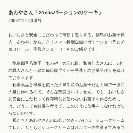
あわやさん「X′masバージョンのケーキ」
2005年12月3週号
おいしさと安全にこだわって毎朝手造りする、徳島のお菓子職
人「あわや」から、クリスマス特別企画のガトーショコラとチ
ョコロール、手巻きシューロールのご紹介です。
徳島四季乃菓子「あわや」の三代目、和泉佳宏さんは、6名
の職人さんと一緒に毎日朝早くから手造りのお菓子作りを続け
ておられます。
化学薬品と機械を使った大量生産のお菓子だと工場で一度に
大量に作れるので、そんな苦労はいりません。でも、おいしさ
と安全にこだわって保存料など使わないお菓子を作るために
は、どうしても鮮度を考えて、このように仕事をしなければな
らないのです。
私たちとあわやさんの出会いのきっかけは、シュークリーム
でした。もともとシュークリームはオルターの生産者である同