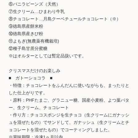
⑥バニラビーンズ（天然）
⑦生クリーム…ひまわり牛乳
⑧チョコレート…月島クーベチュールチョコレート（※）
⑨徳島県産餅米粉
⑩徳島県産きび粉
⑪よもぎ(無農薬有機栽培)
⑫種子島甘蔗分蜜糖
※はオルターとしては暫定品扱いです。
クリスマスだけのお楽しみ
■ ガトーショコラ ■
・特徴：チョコレートをふんだんに使いながらも、まったりと
した仕上がりです。
・原料：PHFたまご、グラニュー糖、国産小麦粉、よつ葉バタ
ー、生クリーム、チョコレート
・作り方：チョコスポンジを生チョコ（生クリームにガナッシ
ュを混ぜたもの）でサンドして、ガナッシュ（生クリームとチ
ョコレートを混ぜたもの）でコーティングしました。
※賞味期限：冷凍1ヶ月以内