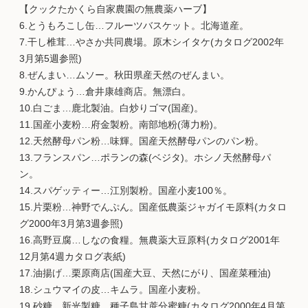
【クックたかくら自家農園の無農薬ハーブ】
6.とうもろこし缶…フルーツバスケット。北海道産。
7.干し椎茸…やさか共同農場。原木シイタケ(カタログ2002年
3月第5週参照)
8.ぜんまい…ムソー。秋田県産天然のぜんまい。
9.かんぴょう…倉井康雄商店。無漂白。
10.白ごま…鹿北製油。白炒りゴマ(国産)。
11.国産小麦粉…府金製粉。南部地粉(薄力粉)。
12.天然酵母パン粉…味輝。国産天然酵母パンのパン粉。
13.フランスパン…ポランの森(ベジタ)。ホシノ天然酵母パ
ン。
14.スパゲッティー…江別製粉。国産小麦100％。
15.片栗粉…神野でんぷん。国産低農薬ジャガイモ原料(カタロ
グ2000年3月第3週参照)
16.高野豆腐…しなの食糧。無農薬大豆原料(カタログ2001年
12月第4週カタログ表紙)
17.油揚げ…栗原商店(国産大豆、天然にがり、国産菜種油)
18.シュウマイの皮…キムラ。国産小麦粉。
19.砂糖…新光製糖。種子島甘蔗分蜜糖(カタログ2000年4月第