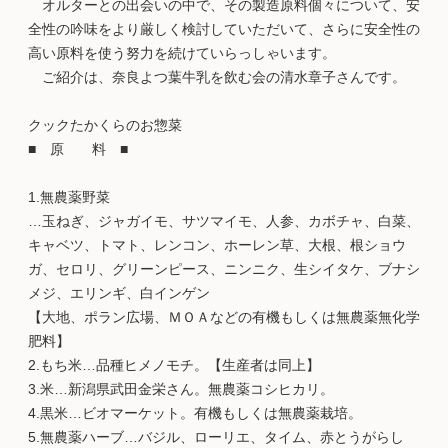
オルターとの出会いの中で、その製造原料個々について、安
全性の吟味をより厳しく検討していただいて、さらに安全性の
高い原料を使う努力を続けていらっしゃいます。
ご紹介は、奈良よつ葉牛乳を飲む会の清水章子さんです。
クックたかくらのお惣菜
■ 原 料 ■
1.無農薬野菜
…玉ねぎ、ジャガイモ、サツマイモ、人参、カボチャ、白菜、
キャベツ、トマト、レンコン、ホーレン草、大根、根ショウ
ガ、セロリ、グリーンピース、ニンニク、生シイタケ、ブナシ
メジ、エリンギ、白インゲン
【大地、ポラン広場、ＭＯＡなどの有機もしくは無農薬無化学
肥料】
2.もち米…品種ヒメノモチ。【生産者は同上】
3.米…新潟県武田金栄さん。無農薬コシヒカリ。
4.黒米…ビオマーケット。有機もしくは無農薬栽培。
5.無農薬ハーブ…バジル、ローリエ、タイム、赤とうがらし