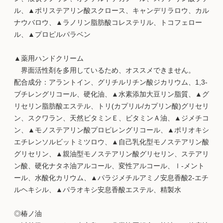
ル、▲ポリステアリン酸スクロース、キャンデリラロウ、カル
ナウバロウ、▲ラノリン脂肪酸コレステリル、トコフェロー
ル、▲プロピルパラベン
▲薬用ハンドクリーム
界面活性剤を多用しているため、オススメできません。
配合成分：アラントイン、グリチルリチン酸ジカリウム、1,3-
ブチレングリコール、硬化油、▲水素添加大豆リン脂質、▲グ
リセリン脂肪酸エステル、トリ(カプリル/カプリン酸)グリセリ
ン、スクワラン、天然ビタミンＥ、ビタミンＡ油、▲ジメチコ
ン、▲モノステアリン酸プロピレングリコール、▲ポリオキシ
エチレンソルビットミツロウ、▲自己乳化型モノステアリン酸
グリセリン、▲親油型モノステアリン酸グリセリン、ステアリ
ン酸、硬化ナタネ油アルコール、変性アルコール、ｌ-メント
ール、水酸化カリウム、▲パラジメチルアミノ安息香酸2-エチ
ルヘキシル、▲パラオキシ安息香酸エステル、精製水
◎椿ノ油