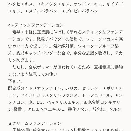
ハクヒエキス、ユキノシタエキス、オウゴンエキス、キイチゴ
エキス、▲メチルパラベン、▲プロピルパラベン
○スティックファンデーション
素早く手軽に直接肌に伸ばして塗れるスティック型ファンデ
ーションです。微粒子パウダーの使用で、シミ、ソバカスを高
いカバー力で隠します。紫外線対策、ウォータープルーフ処
方。皮脂キャッチパウダー配合で、余分な皮脂を吸収し、テカ
リを防ぎます。
ただし、合成ポリマーが使われているため、直接素肌に接触
しないよう注意してお使い
下さい。
配合成分：トリオクタノイン、シリカ、セリシン、▲ポリエチ
レン、マイクロクリスタリンワックス、トコフェロール、▲ジ
メチコン、水、BG、ハマメリスエキス、加水分解コンキオリ
ン(微量)、アロエベラエキス-1、酸化チタン、酸化鉄、タルク
▲クリームファンデーション
天然の潤い成分マカデミアナッツ脂肪酸コレステリルを使っ