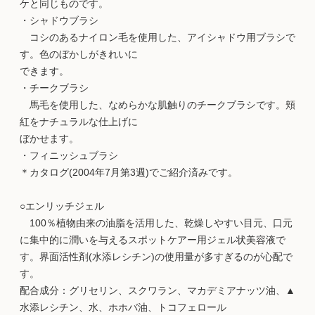
ケと同じものです。
・シャドウブラシ
コシのあるナイロン毛を使用した、アイシャドウ用ブラシで
す。色のぼかしがきれいに
できます。
・チークブラシ
馬毛を使用した、なめらかな肌触りのチークブラシです。頬
紅をナチュラルな仕上げに
ぼかせます。
・フィニッシュブラシ
＊カタログ(2004年7月第3週)でご紹介済みです。
○エンリッチジェル
100％植物由来の油脂を活用した、乾燥しやすい目元、口元
に集中的に潤いを与えるスポットケアー用ジェル状美容液で
す。界面活性剤(水添レシチン)の使用量が多すぎるのが心配で
す。
配合成分：グリセリン、スクワラン、マカデミアナッツ油、▲
水添レシチン、水、ホホバ油、トコフェロール