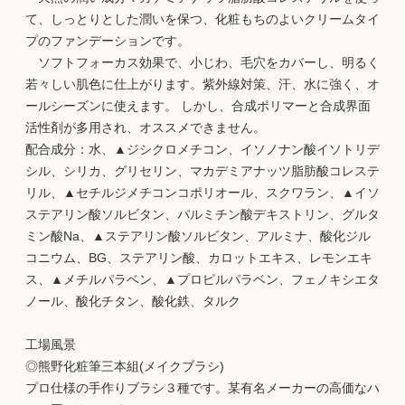
て、しっとりとした潤いを保つ、化粧もちのよいクリームタイ
プのファンデーションです。
ソフトフォーカス効果で、小じわ、毛穴をカバーし、明るく
若々しい肌色に仕上がります。紫外線対策、汗、水に強く、オ
ールシーズンに使えます。 しかし、合成ポリマーと合成界面
活性剤が多用され、オススメできません。
配合成分：水、▲ジシクロメチコン、イソノナン酸イソトリデ
シル、シリカ、グリセリン、マカデミアナッツ脂肪酸コレステ
リル、▲セチルジメチコンコポリオール、スクワラン、▲イソ
ステアリン酸ソルビタン、パルミチン酸デキストリン、グルタ
ミン酸Na、▲ステアリン酸ソルビタン、アルミナ、酸化ジル
コニウム、BG、ステアリン酸、カロットエキス、レモンエキ
ス、▲メチルパラベン、▲プロピルパラベン、フェノキシエタ
ノール、酸化チタン、酸化鉄、タルク
工場風景
◎熊野化粧筆三本組(メイクブラシ)
プロ仕様の手作りブラシ３種です。某有名メーカーの高価なハ