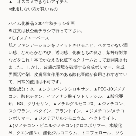
▲…オススメできないアイテム
×使用しない方が良いもの
ハイム化粧品 2004年秋チラシ企画
※注文は秋企画チラシで行って下さい。
×モイスチャーベース
肌とファンデーションをフィットさせること、ベタつかない潤
い感、なめらかなのび、透明感、化粧もちの良さ、紫外線対策
などをこれ１本でかなえる化粧下地クリームとして新開発され
ました。 しかし、皮膚の環境を破壊する合成ポリマー、合成
界面活性剤、皮膚腐食作用のある酸化亜鉛が多用されすぎてい
て、日常的使用は不可です。
配合成分：水、▲シクロペンタシロキサン、▲PEG-10ジメチ
コン、酸化チタン、イソノナン酸イソトリデシル、▲酸化亜
鉛、BG、グリセリン、▲メチルグルセス-20、▲ジメチコン、
スクワラン、ベタイン、アラントイン、▲ジメチコン/メチコ
ンポリマー、▲ジステアリルジモニウム、ヘクトライト、
▲(ジメチコン・ビニルジメチコン)クロスポリマー、水酸化
Al、クエン酸Na、酸化ジルコニウム、トコフェロール、ソウ