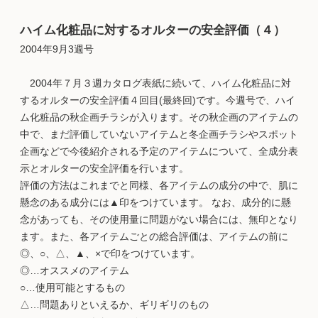
ハイム化粧品に対するオルターの安全評価（４）
2004年9月3週号
2004年７月３週カタログ表紙に続いて、ハイム化粧品に対
するオルターの安全評価４回目(最終回)です。今週号で、ハイ
ム化粧品の秋企画チラシが入ります。その秋企画のアイテムの
中で、まだ評価していないアイテムと冬企画チラシやスポット
企画などで今後紹介される予定のアイテムについて、全成分表
示とオルターの安全評価を行います。
評価の方法はこれまでと同様、各アイテムの成分の中で、肌に
懸念のある成分には▲印をつけています。 なお、成分的に懸
念があっても、その使用量に問題がない場合には、無印となり
ます。また、各アイテムごとの総合評価は、アイテムの前に
◎、○、△、▲、×で印をつけています。
◎…オススメのアイテム
○…使用可能とするもの
△…問題ありといえるか、ギリギリのもの