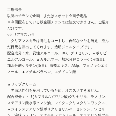
工場風景
以降のチラシで企画、またはスポット企画予定品
※今回配布している秋企画チラシでは注文できません。ご紹介
だけです。
○クリアマスカラ
クリアマスカラは睫毛をコートし、自然なツヤを与え、澄ん
だ目元を演出してくれます。透明ジェルタイプです。
配合成分：水、変性アルコール、BG、グリセリン、▲ポリビ
ニルアルコール、▲カルボマー、加水分解コラーゲン(微量)、
加水分解ケラチン(微量)、海藻エキス、AMp、フェノキシエタ
ノール、▲メチルパラベン、エチドロン酸
▲リップクリーム
界面活性剤を多用しているため、オススメできません。
配合成分：トリ(カプリル/カプリン酸)グリセリル、ラノリン、
ステアリン酸水添ヒマシ油、マイクロクリスタリンワックス、
▲ジイソステアリン酸ポリグリセリル-2、セレシン、ワセリ
ン、液状ラノリン、オクチルドデカノール、ステアリン酸ブチ