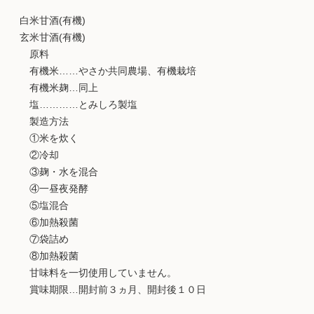
白米甘酒(有機)
玄米甘酒(有機)
原料
有機米……やさか共同農場、有機栽培
有機米麹…同上
塩…………とみしろ製塩
製造方法
①米を炊く
②冷却
③麹・水を混合
④一昼夜発酵
⑤塩混合
⑥加熱殺菌
⑦袋詰め
⑧加熱殺菌
甘味料を一切使用していません。
賞味期限…開封前３ヵ月、開封後１０日