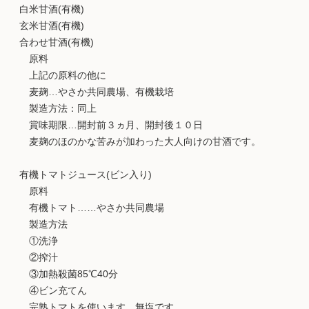
白米甘酒(有機)
玄米甘酒(有機)
合わせ甘酒(有機)
原料
上記の原料の他に
麦麹…やさか共同農場、有機栽培
製造方法：同上
賞味期限…開封前３ヵ月、開封後１０日
麦麹のほのかな苦みが加わった大人向けの甘酒です。
有機トマトジュース(ビン入り)
原料
有機トマト……やさか共同農場
製造方法
①洗浄
②搾汁
③加熱殺菌85℃40分
④ビン充てん
完熟トマトを使います。無塩です。