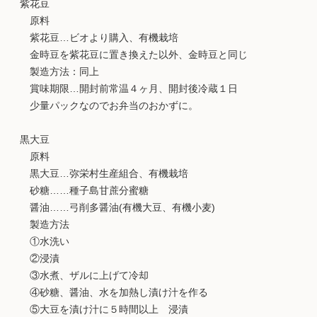
紫花豆
原料
紫花豆…ビオより購入、有機栽培
金時豆を紫花豆に置き換えた以外、金時豆と同じ
製造方法：同上
賞味期限…開封前常温４ヶ月、開封後冷蔵１日
少量パックなのでお弁当のおかずに。
黒大豆
原料
黒大豆…弥栄村生産組合、有機栽培
砂糖……種子島甘蔗分蜜糖
醤油……弓削多醤油(有機大豆、有機小麦)
製造方法
①水洗い
②浸漬
③水煮、ザルに上げて冷却
④砂糖、醤油、水を加熱し漬け汁を作る
⑤大豆を漬け汁に５時間以上 浸漬