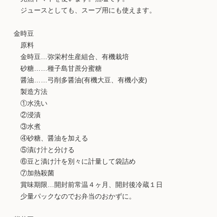
ジュースとしても、スープ用にも使えます。
金時豆
原料
金時豆…弥栄村生産組合、有機栽培
砂糖……種子島甘蔗分蜜糖
醤油……弓削多醤油(有機大豆、有機小麦)
製造方法
①水洗い
②浸漬
③水煮
④砂糖、醤油を加える
⑤漬け汁と分ける
⑥豆と漬け汁を別々に計量して袋詰め
⑦加熱殺菌
賞味期限…開封前常温４ヶ月、開封後冷蔵１日
少量パックなのでお弁当のおかずに。