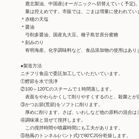
鹿北製油、中国産(オーガニックへ切替えていく予定)
量は控えめです。市販では、ごまは増量に使われてい
＊赤穂の天塩
＊醤油
弓削多醤油、国産丸大豆。種子島甘蔗分蜜糖
＊刻みのり
有明海産。化学調味料など、食品添加物の使用はあり
●製造方法
ニチフリ食品で委託加工していただいています。
①鰹節を水で洗浄
②100～120℃のスチームで１時間蒸します。
表面をやわらかくして削りやすくするのと、殺菌とが
③かつお節(荒節)をソフトに削ります。
厚めに削ります。さば、いわしなど他の原料の混合は
④調味液と混ぜて撹拌します。
この撹拌時間や噴霧時間にも工夫があります。
⑤熱風のトンネル(バント式)で80℃20分乾燥します。