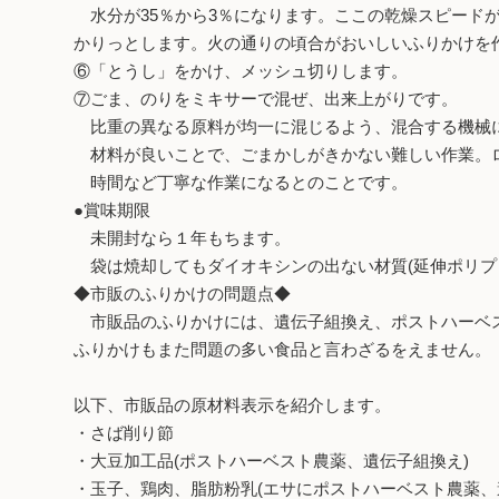
水分が35％から3％になります。ここの乾燥スピード
かりっとします。火の通りの頃合がおいしいふりかけを
⑥「とうし」をかけ、メッシュ切りします。
⑦ごま、のりをミキサーで混ぜ、出来上がりです。
比重の異なる原料が均一に混じるよう、混合する機械
材料が良いことで、ごまかしがきかない難しい作業。
時間など丁寧な作業になるとのことです。
●賞味期限
未開封なら１年もちます。
袋は焼却してもダイオキシンの出ない材質(延伸ポリプロ
◆市販のふりかけの問題点◆
市販品のふりかけには、遺伝子組換え、ポストハーベス
ふりかけもまた問題の多い食品と言わざるをえません。
以下、市販品の原材料表示を紹介します。
・さば削り節
・大豆加工品(ポストハーベスト農薬、遺伝子組換え)
・玉子、鶏肉、脂肪粉乳(エサにポストハーベスト農薬