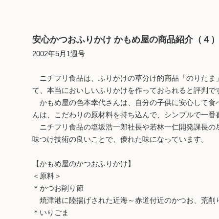
安心かつおふりかけ かもめ屋の商品紹介（４
2002年5月1週号
ニチフリ食品は、ふりかけの草分け的商品「のりたま」
て、本当においしいふりかけを作っておられると評判で
かもめ屋の色本幸代さんは、自分の子供に安心して食べ
んは、こだわりの原材料を持ち込んで、シンプルで一番
ニチフリ食品の塩坂浩一郎社長や若林一仁開発課長の尽
味つけ技術の良いことで、優れた味になっています。
【かもめ屋のかつおふりかけ】
＜原料＞
＊かつお削り節
焼津港に陸揚げされた近海～赤道付近のかつお、荒削
＊いりごま