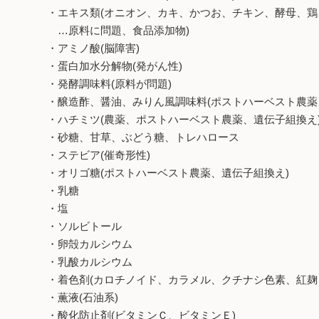
・エキス類(オニオン、カキ、かつお、チキン、酵母、
…原料に問題、食品添加物)
・アミノ酸(脳障害)
・蛋白加水分解物(発がん性)
・発酵調味料(原料が問題)
・醸造酢、醤油、みりん風調味料(ポストハーベスト農薬
・ハチミツ(農薬、ポストハーベスト農薬、遺伝子組換え
・砂糖、甘草、ぶどう糖、トレハロース
・ステビア(催奇形性)
・オリゴ糖(ポストハーベスト農薬、遺伝子組換え)
・乳糖
・塩
・ソルビトール
・卵殻カルシウム
・乳酸カルシウム
・着色剤(カロチノイド、カラメル、クチナシ色素、紅麹
・薫液(石油系)
・酸化防止剤(ビタミンＣ、ビタミンＥ)