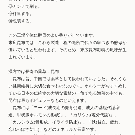
⑧カンナで削る。
⑨秤量する。
⑩包装する。
この工場全体に酵母のよい香りがしています。
末広昆布では、これら製造工程の随所で代々の家つきの酵母が
働いていると思われます。そのため、末広昆布独特の風味が生
まれています。
漢方では長寿の薬草…昆布
昆布は昔、中国では薬草として扱われていました。それくら
い健康維持に大切な食べものなのです。オルターがおすすめし
ている日本の伝統食の大切な素材の一角である海藻の中でも、
昆布は最もポピュラーなものといえます。
昆布には「ヨード(成長期の発育促進、成人の基礎代謝増
進、甲状腺ホルモンの形成)」、「カリウム(塩分代謝)」、
「カルシウム(骨形成、イライラ防止)」、「鉄(貧血、疲れ、
忘れっぽさ防止)」などのミネラルが豊富です。