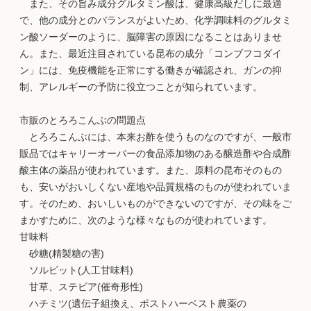
また、その旨み成分グルタミン酸は、健康高級だしに最適
で、他の成分とのバランスがよいため、化学調味料のグルタミ
ン酸ソーダーのように、脳障害の原因になることはありませ
ん。また、最近注目されている昆布の成分「コンブフコダイ
ン」には、免疫機能を正常にする働きが確認され、ガンの抑
制、アレルギーの予防に役立つことが知られています。
市販のとろろこんぶの問題点
とろろこんぶには、本来お酢を使うものなのですが、一般市
販品ではキャリーオーバーの食品添加物のある醸造酢や合成酢
酸主体の薬品が使われています。また、原料の昆布そのもの
も、安いがおいしくない産地や品質規格のものが使われていま
す。そのため、おいしいものができないのですが、その味をご
まかすために、次のような様々なものが使われています。
甘味料
砂糖(精製糖の害)
ソルビット(人工甘味料)
甘草、ステビア(催奇形性)
ハチミツ(遺伝子組換え、ポストハーベスト農薬の