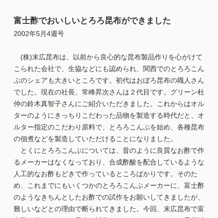
富士酢でおいしいとろろ昆布ができました
2002年5月4週号
(株)末広昆布は、以前から良心的な昆布製品作りを心がけて
こられた会社で、生協などにも認められ、関西でのとろろこん
ぶのシェアも大きいところです。初代はおぼろ昆布の職人さん
でした。現在の社長、常峰昇次さんは２代目です。グリーン杜
仲の鈴木真智子さんにご紹介いただきました。これからはオル
ターのようにきっちりこだわった品物を製造する時代だと、オ
ルター指定のこだわり原料で、とろろこんぶを始め、各種昆布
の佃煮などを製造していただけることになりました。
とくにとろろこんぶについては、昔のように良質なお酢で作
るメーカーはなくなっており、合成酢酸を配合しているような
人工的なお酢もどきで作っているところばかりです。そのた
め、これまでにもいくつかのとろろこんぶメーカーに、富士酢
のようなきちんとしたお酢での試作をお願いしてきましたが、
難しいなどとの理由で断られてきました。今回、末広昆布で富