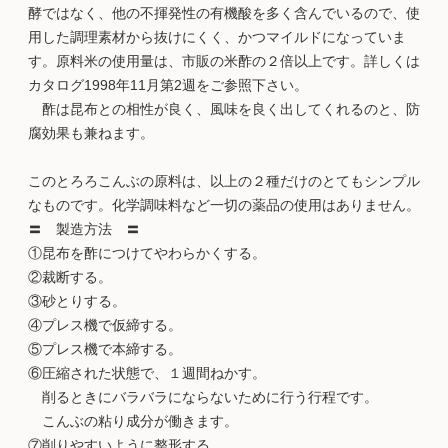
酵ではなく、他の不揮発性の有機酸を多く含んでいるので、使
用した調理素材から抜けにくく、かつマイルドになっていま
す。原料米の使用量は、市販の米酢の２倍以上です。詳しくは
カタログ1998年11月第2週をご参照下さい。
酢は昆布との相性が良く、風味を良く出してくれるのと、防
腐効果も兼ねます。
このとろろこんぶの原料は、以上の２種だけのとてもシンプル
なものです。化学調味料など一切の薬品の使用はありません。
〓 製造方法 〓
①昆布を酢につけてやわらかくする。
②裁断する。
③砂とりする。
④プレス機で仮締する。
⑤プレス機で本締する。
⑥圧縮された状態で、１週間ねかす。
削るときにバラバラにならないために行う行程です。
こんぶの粘り成分が働きます。
⑦削りやすいように整形する。