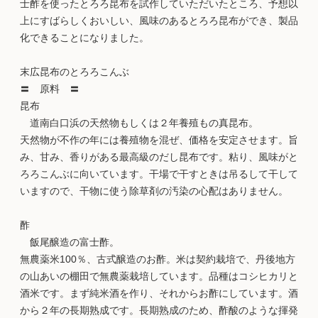
士酢を使ったとろろ昆布を試作していただいたところ、予想以
上にすばらしくおいしい、風味のあるとろろ昆布ができ、製品
化できることになりました。
末広昆布のとろろこんぶ
〓 原料 〓
昆布
道南白口浜の天然物もしくは２年養殖もの真昆布。
天然物が不作の年には養殖物を混ぜ、価格を安定させます。旨
み、甘み、香りがある最高級のだし昆布です。粘り、風味がと
ろろこんぶに向いています。干場で干すときは吊るして干して
いますので、干物に使う除草剤の汚染の心配はありません。
酢
飯尾醸造の富士酢。
無農薬米100％、古式醸造のお酢。米は契約栽培で、丹後地方
の山あいの棚田で無農薬栽培しています。品種はコシヒカリと
酒米です。まず純米酒を作り、それからお酢にしています。酒
から２年の長期熟成です。長期熟成のため、酢酸のような揮発