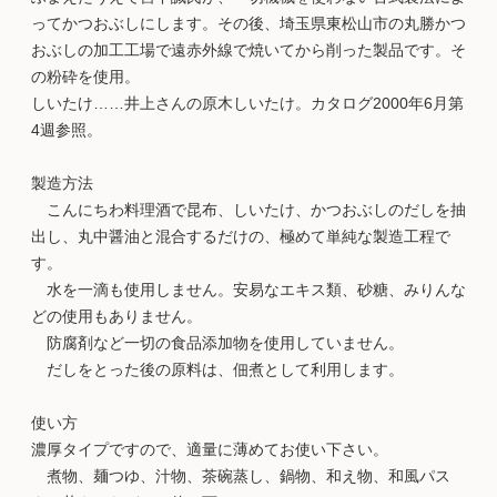
ってかつおぶしにします。その後、埼玉県東松山市の丸勝かつ
おぶしの加工工場で遠赤外線で焼いてから削った製品です。そ
の粉砕を使用。
しいたけ……井上さんの原木しいたけ。カタログ2000年6月第
4週参照。
製造方法
こんにちわ料理酒で昆布、しいたけ、かつおぶしのだしを抽
出し、丸中醤油と混合するだけの、極めて単純な製造工程で
す。
水を一滴も使用しません。安易なエキス類、砂糖、みりんな
どの使用もありません。
防腐剤など一切の食品添加物を使用していません。
だしをとった後の原料は、佃煮として利用します。
使い方
濃厚タイプですので、適量に薄めてお使い下さい。
煮物、麺つゆ、汁物、茶碗蒸し、鍋物、和え物、和風パス