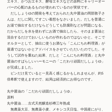
エキス、かつおエキス、酵母エキスなどの原料にキャリーオー
バーの心配のあるものが使われているのが実状です。
だししょうゆの開発を考えておられた丸中醤油の岡部敦子さ
んは、だしに関してすごい着想をなさいました。だしを普通に
お湯で抽出するだけならどうしても防腐剤などが問題になる。
だからだしを水を使わずにお酒で抽出したら、そのまま醤油と
混合するだけでおいしいものが作れるのではないかと。そこで
オルターとして、抽出に使うお酒なら「こんにちわ料理酒」が
最適ではないかとアドバイスをさせていただいたのでした。そ
うして試作を重ねた結果、だしと「こんにちわ料理酒」と丸中
醤油のすばらしいハーモニーの「こだわり頑固だししょうゆ」
が完成しました。
ビンだけ見ていると一見高く感じるかもしれませんが、約5
倍希釈で使えますので、結局は経済的にお得なのです。
丸中醤油の「こだわり頑固だししょうゆ」
原料
丸中醤油……古式天然醸造杉樽三年熟成
無農薬大豆、無農薬小麦、メキシコ天日塩、中国産にがり、