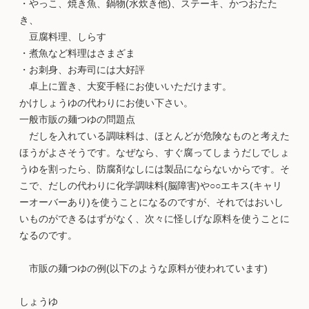
・やっこ、焼き魚、鍋物(水炊き他)、ステーキ、かつおたた
き、
豆腐料理、しらす
・煮魚など料理はさまざま
・お刺身、お寿司には大好評
卓上に置き、大変手軽にお使いいただけます。
かけしょうゆの代わりにお使い下さい。
一般市販の麺つゆの問題点
だしを入れている調味料は、ほとんどが危険なものと考えた
ほうがよさそうです。なぜなら、すぐ腐ってしまうだしでしょ
うゆを割ったら、防腐剤なしには製品にならないからです。そ
こで、だしの代わりに化学調味料(脳障害)や○○エキス(キャリ
ーオーバーあり)を使うことになるのですが、それではおいし
いものができるはずがなく、次々に怪しげな原料を使うことに
なるのです。
市販の麺つゆの例(以下のような原料が使われています)
しょうゆ