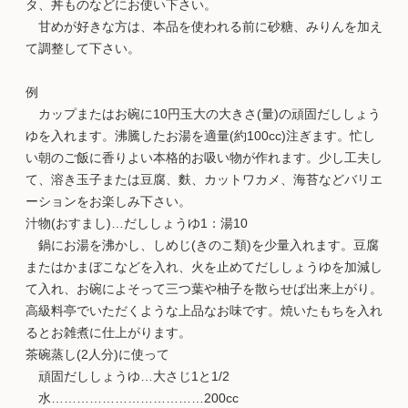
タ、丼ものなどにお使い下さい。
甘めが好きな方は、本品を使われる前に砂糖、みりんを加え
て調整して下さい。
例
カップまたはお碗に10円玉大の大きさ(量)の頑固だししょう
ゆを入れます。沸騰したお湯を適量(約100cc)注ぎます。忙し
い朝のご飯に香りよい本格的お吸い物が作れます。少し工夫し
て、溶き玉子または豆腐、麩、カットワカメ、海苔などバリエ
ーションをお楽しみ下さい。
汁物(おすまし)…だししょうゆ1：湯10
鍋にお湯を沸かし、しめじ(きのこ類)を少量入れます。豆腐
またはかまぼこなどを入れ、火を止めてだししょうゆを加減し
て入れ、お碗によそって三つ葉や柚子を散らせば出来上がり。
高級料亭でいただくような上品なお味です。焼いたもちを入れ
るとお雑煮に仕上がります。
茶碗蒸し(2人分)に使って
頑固だししょうゆ…大さじ1と1/2
水………………………………200cc