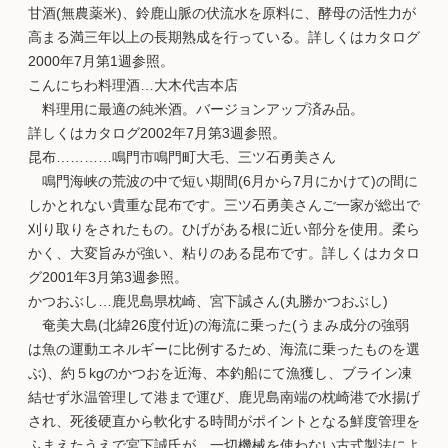
甘酒(無農薬米)、鈴鹿山脈の伏流水を原料に、酵母の活性力が
高まる満三年以上の長期熟成を行っている。詳しくはカタログ
2000年7月第1週参照。
こんにちわ料理酒…大木代吉本店
料理用に最適の純米酒。バージョンアップ済み品。
詳しくはカタログ2002年7月第3週参照。
昆布…………鳴門市鳴門町大毛、三ツ石勇美さん
鳴門海峡の荒波の中で短い期間(6月から7月にかけて)の間に
しかとれない貴重な昆布です。三ツ石勇美さんご一家が総出で
刈り取りをされたもの。ひげがある根に近い部分を使用。柔ら
かく、大変旨みが強い、粘りのある昆布です。詳しくはカタロ
グ2001年3月第3週参照。
かつおぶし…鹿児島県枕崎、宮下誠さん(丸勝かつおぶし)
奄美大島(北緯26度付近)の海流に乗った(うまみ成分の強弱
は魚の運動エネルギーに比例するため、海流に乗ったものを選
ぶ)、約５kgのかつおを近海、本釣船にて漁獲し、ブライン凍
結せず氷温管理して港まで運び、鹿児島南端の枕崎港で水揚げ
され、死後硬直から軟化する時間がポイントとなる鮮度管理を
ふまえたうえで宮下誠氏が、一切機械を使わない古式製法によ