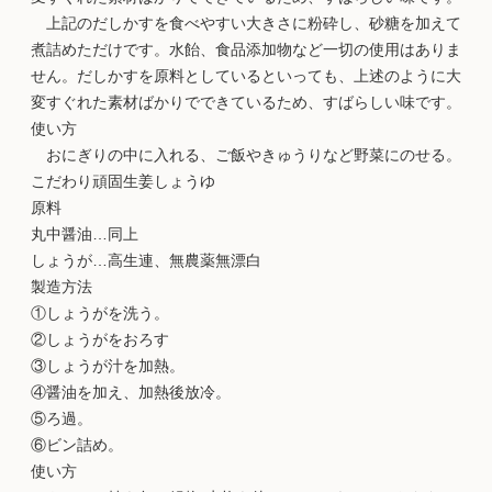
上記のだしかすを食べやすい大きさに粉砕し、砂糖を加えて
煮詰めただけです。水飴、食品添加物など一切の使用はありま
せん。だしかすを原料としているといっても、上述のように大
変すぐれた素材ばかりでできているため、すばらしい味です。
使い方
おにぎりの中に入れる、ご飯やきゅうりなど野菜にのせる。
こだわり頑固生姜しょうゆ
原料
丸中醤油…同上
しょうが…高生連、無農薬無漂白
製造方法
①しょうがを洗う。
②しょうがをおろす
③しょうが汁を加熱。
④醤油を加え、加熱後放冷。
⑤ろ過。
⑥ビン詰め。
使い方