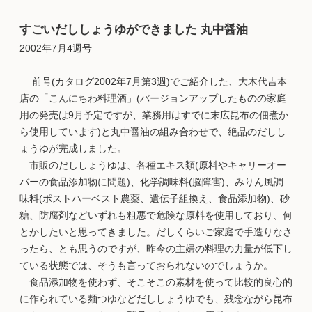
すごいだししょうゆができました 丸中醤油
2002年7月4週号
前号(カタログ2002年7月第3週)でご紹介した、大木代吉本
店の「こんにちわ料理酒」(バージョンアップしたものの家庭
用の発売は9月予定ですが、業務用はすでに末広昆布の佃煮か
ら使用しています)と丸中醤油の組み合わせで、絶品のだしし
ょうゆが完成しました。
市販のだししょうゆは、各種エキス類(原料やキャリーオー
バーの食品添加物に問題)、化学調味料(脳障害)、みりん風調
味料(ポストハーベスト農薬、遺伝子組換え、食品添加物)、砂
糖、防腐剤などいずれも粗悪で危険な原料を使用しており、何
とかしたいと思ってきました。だしくらいご家庭で手造りなさ
ったら、とも思うのですが、昨今の主婦の料理の力量が低下し
ている状態では、そうも言っておられないのでしょうか。
食品添加物を使わず、そこそこの素材を使って比較的良心的
に作られている麺つゆなどだししょうゆでも、残念ながら昆布