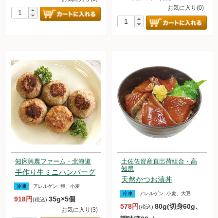
お気に入り(0)
知床興農ファーム・北海道
土佐佐賀産直出荷組合・高
知県
手作り生ミニハンバーグ
天然かつお漬丼
冷凍
アレルゲン:
卵、小麦
冷凍
アレルゲン:
小麦、大豆
918円
35g×5個
(税込)
578円
80g(切身60g、
(税込)
お気に入り(3)