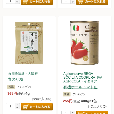
向井珍味堂・大阪府
Agriconserve REGA
SOCIETA COOPERATIVA
青のり粉
AGRICOLA・イタリア
有機ホールトマト缶
常温
アレルゲン:
368円
4g
(税込)
常温
アレルゲン:
お気に入り(0)
255円
400g×1缶
(税込)
お気に入り(0)