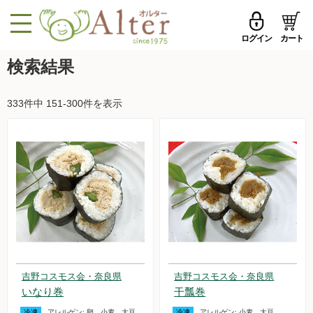
ログイン
カート
MENU
検索結果
メールアドレス
トップページへ戻る
333件中 151-300件を表示
品ものカテゴリ
パスワード
セール品・おすすめ
メールアドレスを保存する
お試しセット
今週の新登場
パスワードを忘れた方はこちら
野菜
初めての方へ
果物
吉野コスモス会・奈良県
吉野コスモス会・奈良県
新規一般会員登録
いなり巻
干瓢巻
無農薬米・雑穀
冷凍
アレルゲン:
卵、小麦、大豆
冷凍
アレルゲン:
小麦、大豆