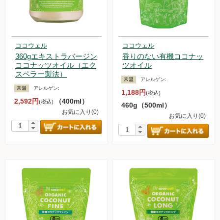
ココウェル
ココウェル
360gエキストラバージン
香りのない有機ココナッ
ココナッツオイル（エク
ツオイル
スペラー製法）
常温
アレルゲン:
常温
アレルゲン:
1,188円
(税込)
2,592円
（400ml）
(税込)
460g（500ml）
お気に入り(0)
お気に入り(0)