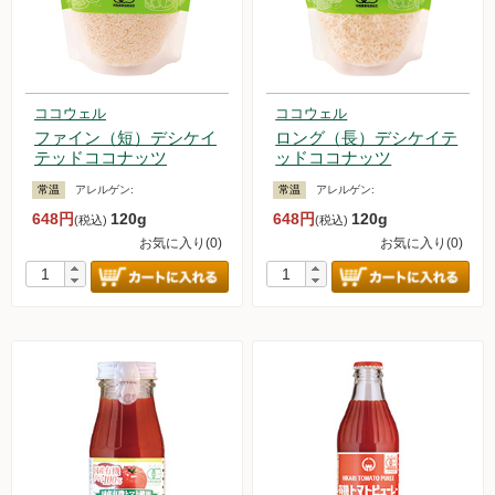
ココウェル
ココウェル
ファイン（短）デシケイ
ロング（長）デシケイテ
テッドココナッツ
ッドココナッツ
常温
アレルゲン:
常温
アレルゲン:
648円
120g
648円
120g
(税込)
(税込)
お気に入り(0)
お気に入り(0)