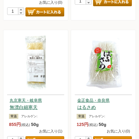
お気に入り(0)
丸京寒天・岐阜県
金正食品・奈良県
無漂白細寒天
はるさめ
常温
アレルゲン:
常温
アレルゲン:
855円
50g
125円
50g
(税込)
(税込)
お気に入り(1)
お気に入り(0)