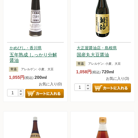
かめびし・香川県
大正屋醤油店・島根県
五年熟成 しっかり分解
国産丸大豆醤油
醤油
常温
アレルゲン:
小麦、大豆
常温
アレルゲン:
小麦、大豆
1,058円
720ml
(税込)
1,055円
200ml
(税込)
お気に入り(3)
お気に入り(0)