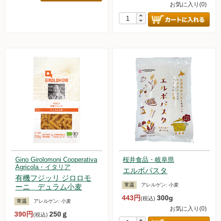
お気に入り(0)
Gino Girolomoni Cooperativa
桜井食品・岐阜県
Agricola・イタリア
エルボパスタ
有機フジッリ ジロロモ
常温
アレルゲン:
小麦
ーニ デュラム小麦
443円
300g
(税込)
常温
アレルゲン:
小麦
お気に入り(0)
390円
250ｇ
(税込)