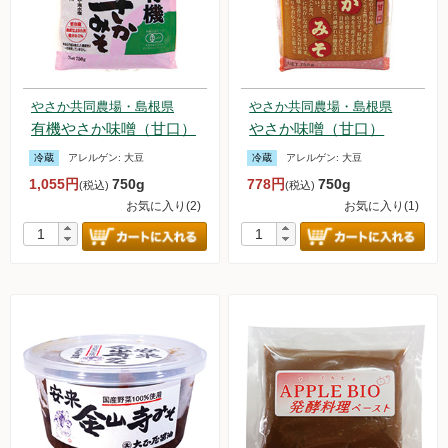
やさか共同農場・島根県
やさか共同農場・島根県
有機やさか味噌（甘口）
やさか味噌（甘口）
冷蔵
アレルゲン:
大豆
冷蔵
アレルゲン:
大豆
1,055円
750g
778円
750g
(税込)
(税込)
お気に入り(2)
お気に入り(1)