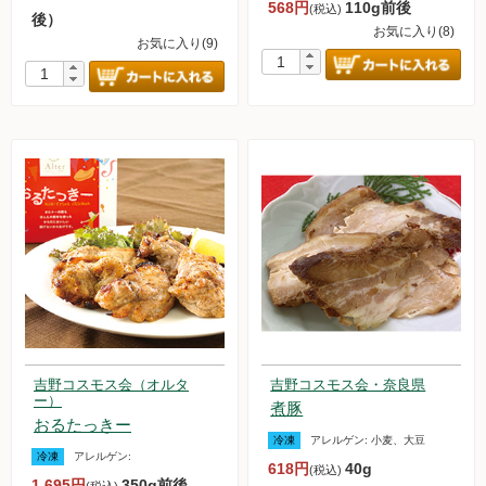
568円
110g前後
(税込)
後）
お気に入り(8)
調味料
お気に入り(9)
伝統酒類
飲料品
菓子類
粉・餅
健康応援グッズ
石けん・生活用品
食べもの百科（書籍）
吉野コスモス会（オルタ
吉野コスモス会・奈良県
ー）
煮豚
おるたっきー
冷凍
アレルゲン:
小麦、大豆
ご利用ガイド
冷凍
アレルゲン:
618円
40g
(税込)
1,695円
350g前後