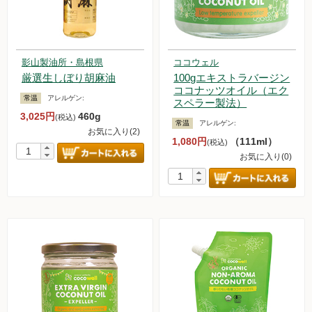
影山製油所・島根県
ココウェル
厳選生しぼり胡麻油
100gエキストラバージン
ココナッツオイル（エク
常温
アレルゲン:
スペラー製法）
3,025円
460g
(税込)
常温
アレルゲン:
お気に入り(2)
1,080円
（111ml）
(税込)
お気に入り(0)