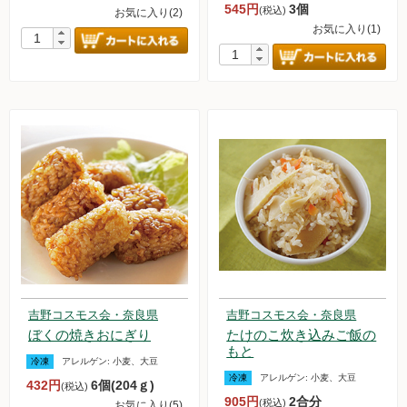
545円
3個
(税込)
お気に入り(2)
お気に入り(1)
新規募集中！
フランチャイズビジネス
定期購入について
吉野コスモス会・奈良県
吉野コスモス会・奈良県
ぼくの焼きおにぎり
たけのこ炊き込みご飯の
もと
冷凍
アレルゲン:
小麦、大豆
冷凍
アレルゲン:
小麦、大豆
432円
6個(204ｇ)
(税込)
905円
2合分
(税込)
お気に入り(5)