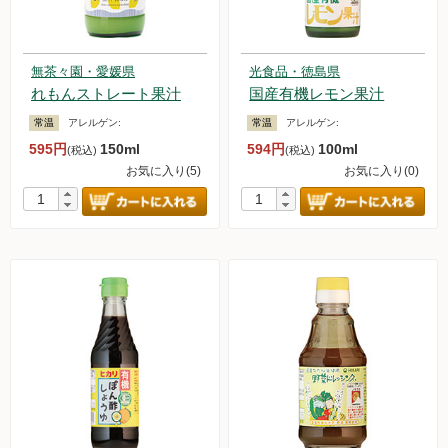
無茶々園・愛媛県
光食品・徳島県
れもんストレート果汁
国産有機レモン果汁
常温
アレルゲン:
常温
アレルゲン:
595円
150ml
594円
100ml
(税込)
(税込)
お気に入り(5)
お気に入り(0)