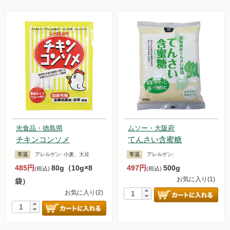
光食品・徳島県
ムソー・大阪府
チキンコンソメ
てんさい含蜜糖
常温
アレルゲン:
小麦、大豆
常温
アレルゲン:
485円
80g（10g×8
497円
500g
(税込)
(税込)
お気に入り(1)
袋）
お気に入り(2)