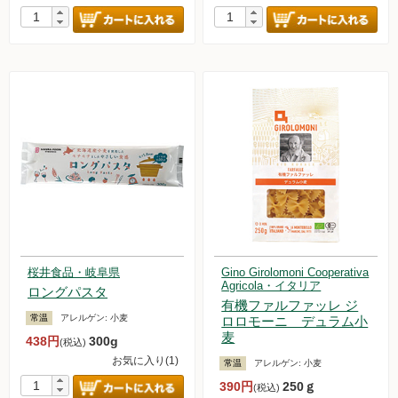
桜井食品・岐阜県
Gino Girolomoni Cooperativa
Agricola・イタリア
ロングパスタ
有機ファルファッレ ジ
常温
アレルゲン:
小麦
ロロモーニ デュラム小
麦
438円
300g
(税込)
お気に入り(1)
常温
アレルゲン:
小麦
390円
250ｇ
(税込)