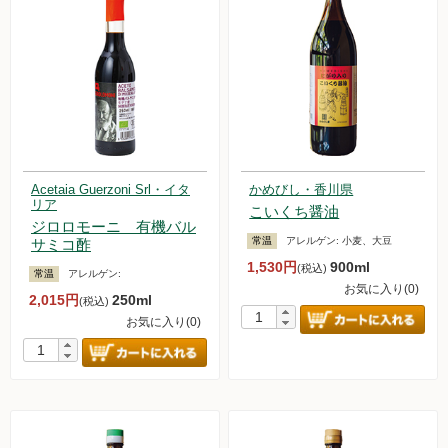
Acetaia Guerzoni Srl・イタ
かめびし・香川県
リア
こいくち醤油
ジロロモーニ 有機バル
常温
アレルゲン:
小麦、大豆
サミコ酢
1,530円
900ml
(税込)
常温
アレルゲン:
お気に入り(0)
2,015円
250ml
(税込)
お気に入り(0)