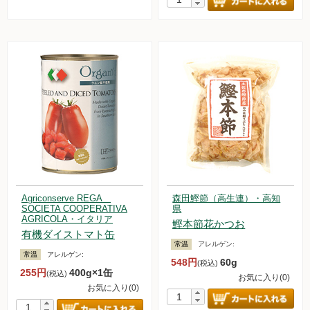
Agriconserve REGA
森田鰹節（高生連）・高知
SOCIETA COOPERATIVA
県
AGRICOLA・イタリア
鰹本節花かつお
有機ダイストマト缶
常温
アレルゲン:
常温
アレルゲン:
548円
60g
(税込)
255円
400g×1缶
(税込)
お気に入り(0)
お気に入り(0)