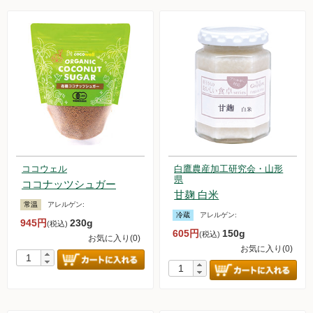
ココウェル
白鷹農産加工研究会・山形
県
ココナッツシュガー
甘麹 白米
常温
アレルゲン:
冷蔵
アレルゲン:
945円
230g
(税込)
605円
150g
(税込)
お気に入り(0)
お気に入り(0)