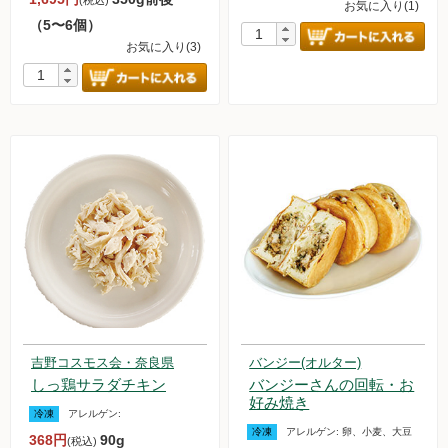
(税込)
お気に入り(1)
（5〜6個）
お買い物について
お気に入り(3)
取扱いアイテム数について
カートについて
お届け日について
送料ついて
返品・キャンセルについて
お支払い方法について
賞味期限について
よくあるご質問
吉野コスモス会・奈良県
バンジー(オルター)
オルター品もの
しっ鶏サラダチキン
バンジーさんの回転・お
取扱店のご紹介
好み焼き
冷凍
アレルゲン:
冷凍
アレルゲン:
卵、小麦、大豆
368円
90g
(税込)