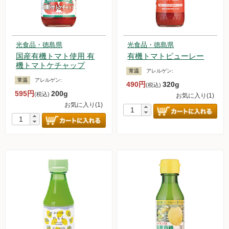
光食品・徳島県
光食品・徳島県
国産有機トマト使用 有
有機トマトピューレー
機トマトケチャップ
常温
アレルゲン:
常温
アレルゲン:
490円
320g
(税込)
595円
200g
(税込)
お気に入り(1)
お気に入り(1)