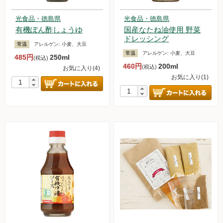
光食品・徳島県
光食品・徳島県
有機ぽん酢しょうゆ
国産なたね油使用 野菜
ドレッシング
常温
アレルゲン:
小麦、大豆
常温
アレルゲン:
小麦、大豆
485円
250ml
(税込)
460円
200ml
(税込)
お気に入り(4)
お気に入り(1)