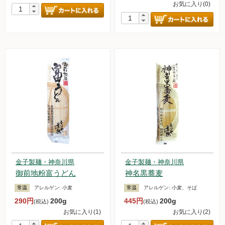
お気に入り(0)
金子製麺・神奈川県
金子製麺・神奈川県
御前地粉富うどん
神名黒蕎麦
常温
アレルゲン:
小麦
常温
アレルゲン:
小麦、そば
290円
200g
445円
200g
(税込)
(税込)
お気に入り(1)
お気に入り(2)