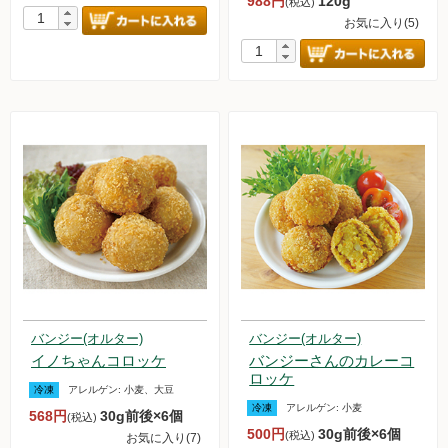
988円
120g
(税込)
お気に入り(5)
バンジー(オルター)
バンジー(オルター)
イノちゃんコロッケ
バンジーさんのカレーコ
ロッケ
冷凍
アレルゲン:
小麦、大豆
冷凍
アレルゲン:
小麦
568円
30g前後×6個
(税込)
500円
30g前後×6個
(税込)
お気に入り(7)