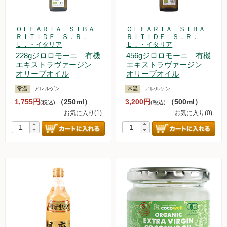
ＯＬＥＡＲＩＡ ＳＩＢＡ
ＯＬＥＡＲＩＡ ＳＩＢＡ
ＲＩＴＩＤＥ Ｓ．Ｒ．
ＲＩＴＩＤＥ Ｓ．Ｒ．
Ｌ．・イタリア
Ｌ．・イタリア
228gジロロモーニ 有機
456gジロロモーニ 有機
エキストラヴァージン
エキストラヴァージン
オリーブオイル
オリーブオイル
常温
アレルゲン:
常温
アレルゲン:
1,755円
（250ml）
3,200円
（500ml）
(税込)
(税込)
お気に入り(1)
お気に入り(0)