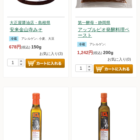
大正屋醤油店・島根県
第一酵母・静岡県
安来金山寺みそ
アップルビオ発酵料理ペ
ースト
冷蔵
アレルゲン:
小麦、大豆
冷蔵
アレルゲン:
678円
150g
(税込)
1,242円
200g
(税込)
お気に入り(3)
お気に入り(0)