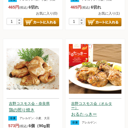
465円
6切れ
465円
6切れ
(税込)
(税込)
無農薬豆
お気に入り(0)
お気に入り(1)
パン・蜂蜜・ジャム他
国産大豆の加工品
たまご・乳製品
水産品
肉類
冷蔵食品他
惣菜
吉野コスモス会・奈良県
吉野コスモス会（オルタ
ー）
鶏の照り焼き
麺
おるたっきー
冷凍
アレルゲン:
小麦、大豆
冷凍
アレルゲン:
乾物
573円
6個（90g前
(税込)