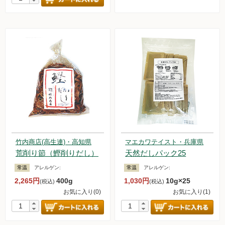
竹内商店(高生連)・高知県
マエカワテイスト・兵庫県
荒削り節（鰹削りだし）
天然だしパック25
常温
アレルゲン:
常温
アレルゲン:
2,265円
400g
1,030円
10g×25
(税込)
(税込)
お気に入り(0)
お気に入り(1)