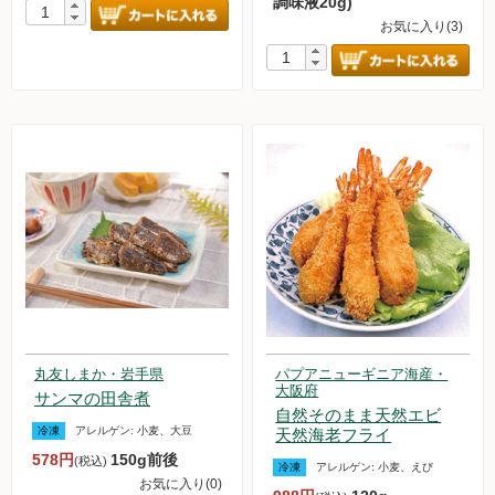
調味液20g)
お気に入り(3)
丸友しまか・岩手県
パプアニューギニア海産・
大阪府
サンマの田舎煮
自然そのまま天然エビ
冷凍
アレルゲン:
小麦、大豆
天然海老フライ
578円
150g前後
(税込)
冷凍
アレルゲン:
小麦、えび
お気に入り(0)