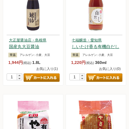
大正屋醤油店・島根県
七福醸造・愛知県
国産丸大豆醤油
しいたけ香る有機白だし
常温
アレルゲン:
小麦、大豆
常温
アレルゲン:
小麦、大豆
1,944円
1.8L
1,220円
360ml
(税込)
(税込)
お気に入り(1)
お気に入り(0)