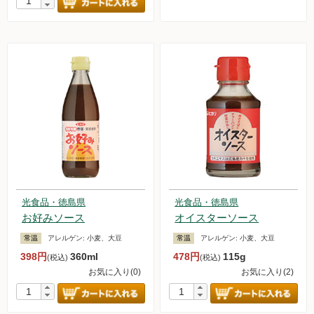
光食品・徳島県
光食品・徳島県
お好みソース
オイスターソース
常温
アレルゲン:
小麦、大豆
常温
アレルゲン:
小麦、大豆
398円
360ml
478円
115g
(税込)
(税込)
お気に入り(0)
お気に入り(2)