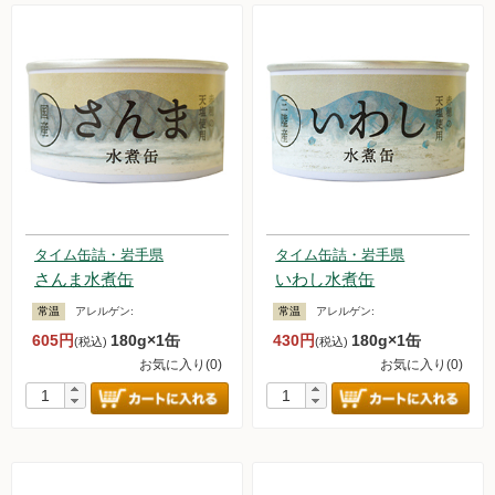
タイム缶詰・岩手県
タイム缶詰・岩手県
さんま水煮缶
いわし水煮缶
常温
アレルゲン:
常温
アレルゲン:
605円
180g×1缶
430円
180g×1缶
(税込)
(税込)
お気に入り(0)
お気に入り(0)