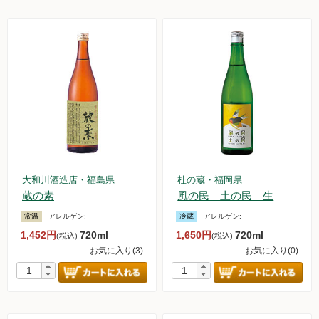
大和川酒造店・福島県
杜の蔵・福岡県
蔵の素
風の民 土の民 生
常温
アレルゲン:
冷蔵
アレルゲン:
1,452円
720ml
1,650円
720ml
(税込)
(税込)
お気に入り(3)
お気に入り(0)