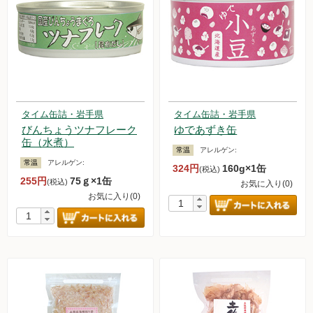
タイム缶詰・岩手県
タイム缶詰・岩手県
びんちょうツナフレーク
ゆであずき缶
缶（水煮）
常温
アレルゲン:
常温
アレルゲン:
324円
160g×1缶
(税込)
255円
75ｇ×1缶
(税込)
お気に入り(0)
お気に入り(0)