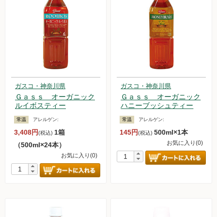
ガスコ・神奈川県
ガスコ・神奈川県
Ｇａｓｓ オーガニック
Ｇａｓｓ オーガニック
ルイボスティー
ハニーブッシュティー
常温
アレルゲン:
常温
アレルゲン:
3,408円
1箱
145円
500ml×1本
(税込)
(税込)
お気に入り(0)
（500ml×24本）
お気に入り(0)