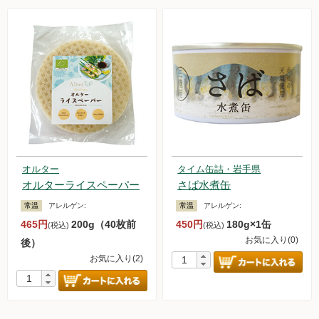
オルター
タイム缶詰・岩手県
オルターライスペーパー
さば水煮缶
常温
アレルゲン:
常温
アレルゲン:
465円
200g（40枚前
450円
180g×1缶
(税込)
(税込)
お気に入り(0)
後）
お気に入り(2)