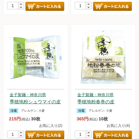
金子製麺・神奈川県
金子製麺・神奈川県
季穂地粉シュウマイの皮
季穂地粉春巻の皮
冷蔵
アレルゲン:
小麦
冷蔵
アレルゲン:
小麦
215円
30枚
365円
10枚
(税込)
(税込)
お気に入り(2)
お気に入り(4)