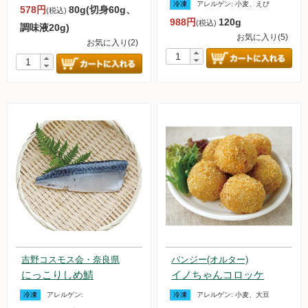
冷凍
アレルゲン:
小麦、えび
578円
80g(切身60g、
(税込)
お買い物について
988円
120g
(税込)
調味液20g)
お気に入り(5)
取扱いアイテム数について
お気に入り(2)
カートについて
お届け日について
送料ついて
返品・キャンセルについて
お支払い方法について
賞味期限について
よくあるご質問
オルター品もの
吉野コスモス会・奈良県
バンジー(オルター)
にっこりしめ鯖
イノちゃんコロッケ
取扱店のご紹介
冷凍
アレルゲン:
冷凍
アレルゲン:
小麦、大豆