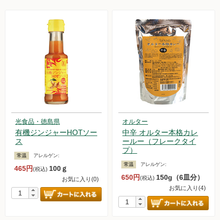
光食品・徳島県
オルター
有機ジンジャーHOTソー
中辛 オルター本格カレ
ス
ールー（フレークタイ
プ）
常温
アレルゲン:
常温
アレルゲン:
465円
100ｇ
(税込)
650円
150g（6皿分）
(税込)
お気に入り(0)
お気に入り(4)