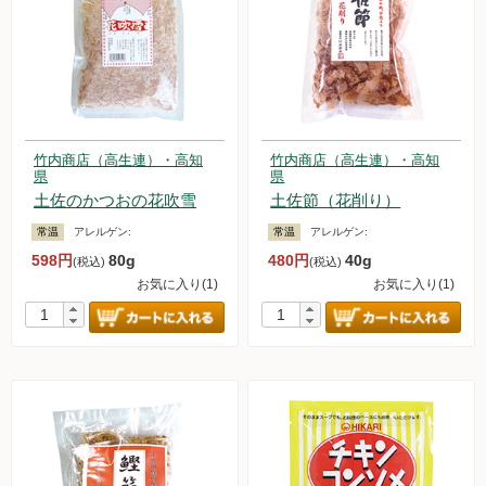
竹内商店（高生連）・高知
竹内商店（高生連）・高知
県
県
土佐のかつおの花吹雪
土佐節（花削り）
常温
アレルゲン:
常温
アレルゲン:
598円
80g
480円
40g
(税込)
(税込)
お気に入り(1)
お気に入り(1)