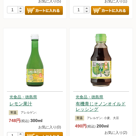
お気に入り(5)
お気に入り(1)
光食品・徳島県
光食品・徳島県
レモン果汁
有機青じそノンオイルド
レッシング
常温
アレルゲン:
常温
アレルゲン:
小麦、大豆
748円
300ml
(税込)
490円
200ml
(税込)
お気に入り(0)
お気に入り(2)