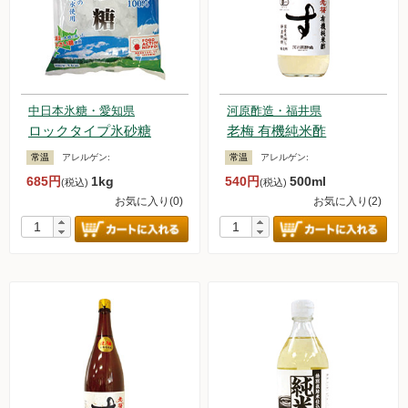
中日本氷糖・愛知県
河原酢造・福井県
ロックタイプ氷砂糖
老梅 有機純米酢
常温
アレルゲン:
常温
アレルゲン:
685円
1kg
540円
500ml
(税込)
(税込)
お気に入り(0)
お気に入り(2)