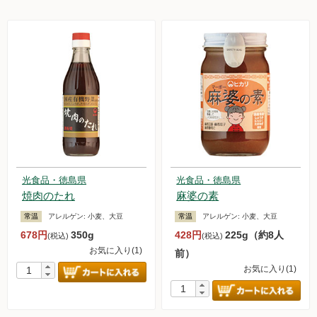
光食品・徳島県
光食品・徳島県
焼肉のたれ
麻婆の素
常温
アレルゲン:
小麦、大豆
常温
アレルゲン:
小麦、大豆
678円
350g
428円
225g（約8人
(税込)
(税込)
お気に入り(1)
前）
お気に入り(1)