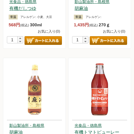
光食品・徳島県
影山製油所・島根県
有機だしつゆ
胡麻油
常温
アレルゲン:
小麦、大豆
常温
アレルゲン:
568円
300ml
1,435円
270ｇ
(税込)
(税込)
お気に入り(0)
お気に入り(0)
影山製油所・島根県
光食品・徳島県
胡麻油
有機トマトピューレー