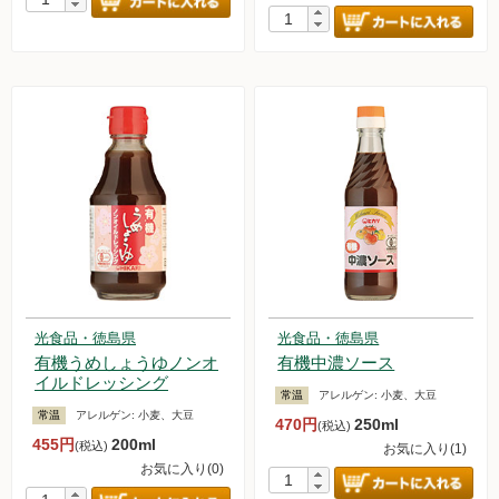
光食品・徳島県
光食品・徳島県
有機うめしょうゆノンオ
有機中濃ソース
イルドレッシング
常温
アレルゲン:
小麦、大豆
常温
アレルゲン:
小麦、大豆
470円
250ml
(税込)
455円
200ml
(税込)
お気に入り(1)
お気に入り(0)