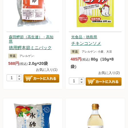
森田鰹節（高生連）・高知
光食品・徳島県
県
チキンコンソメ
徳用鰹本節ミニパック
常温
アレルゲン:
小麦、大豆
常温
アレルゲン:
485円
80g（10g×8
(税込)
588円
2.0g×20袋
(税込)
袋）
お気に入り(1)
お気に入り(2)