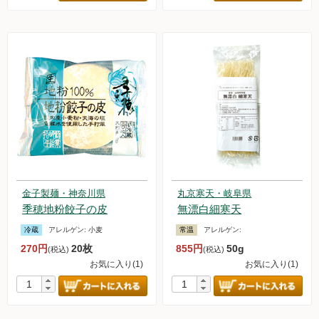
金子製麺・神奈川県
丸京寒天・岐阜県
季穂地粉餃子の皮
無漂白細寒天
冷蔵
アレルゲン:
小麦
常温
アレルゲン:
270円
20枚
855円
50g
(税込)
(税込)
お気に入り(1)
お気に入り(1)