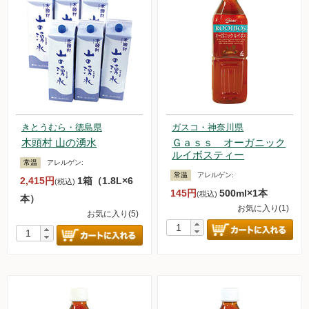
きとうむら・徳島県
ガスコ・神奈川県
木頭村 山の湧水
Ｇａｓｓ オーガニック
ルイボスティー
常温
アレルゲン:
常温
アレルゲン:
2,415円
1箱（1.8L×6
(税込)
145円
500ml×1本
(税込)
本）
お気に入り(1)
お気に入り(5)