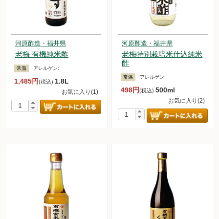
河原酢造・福井県
河原酢造・福井県
老梅 有機純米酢
老梅特別栽培米仕込純米
酢
常温
アレルゲン:
常温
アレルゲン:
1,485円
1.8L
(税込)
498円
500ml
(税込)
お気に入り(1)
お気に入り(2)