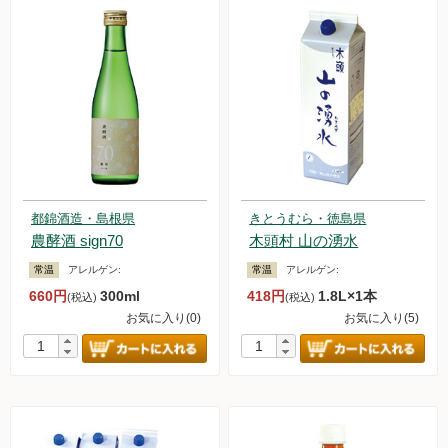
都錦酒造・島根県
きとうむら・徳島県
農酵酒 sign70
木頭村 山の湧水
常温
アレルゲン:
常温
アレルゲン:
660円
300ml
418円
1.8L×1本
(税込)
(税込)
お気に入り(0)
お気に入り(5)