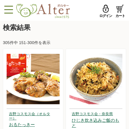
ログイン
カート
MENU
検索結果
メールアドレス
トップページへ戻る
305件中 151-300件を表示
品ものカテゴリ
パスワード
セール品・おすすめ
メールアドレスを保存する
お試しセット
今週の新登場
パスワードを忘れた方はこちら
野菜
初めての方へ
果物
吉野コスモス会（オルタ
吉野コスモス会・奈良県
新規一般会員登録
ー）
ひじき炊き込みご飯のも
無農薬米・雑穀
おるたっきー
と