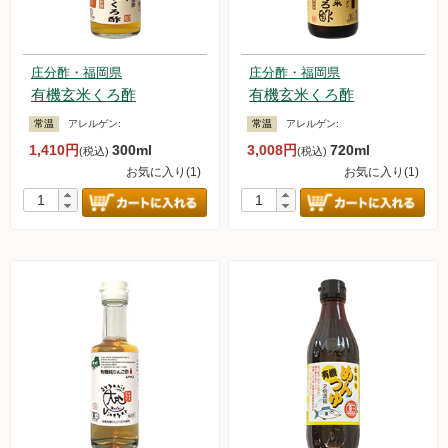
庄分酢・福岡県
庄分酢・福岡県
有機玄米くろ酢
有機玄米くろ酢
常温
アレルゲン:
常温
アレルゲン:
1,410円
300ml
3,008円
720ml
(税込)
(税込)
お気に入り(1)
お気に入り(1)