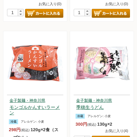
お気に入り(0)
お気に入り(0)
金子製麺・神奈川県
金子製麺・神奈川県
モンゴルかんすいラーメ
季穂生うどん
ン
冷蔵
アレルゲン:
小麦
冷蔵
アレルゲン:
小麦
300円
130g×2
(税込)
298円
120g×2食（ス
(税込)
お気に入り(4)