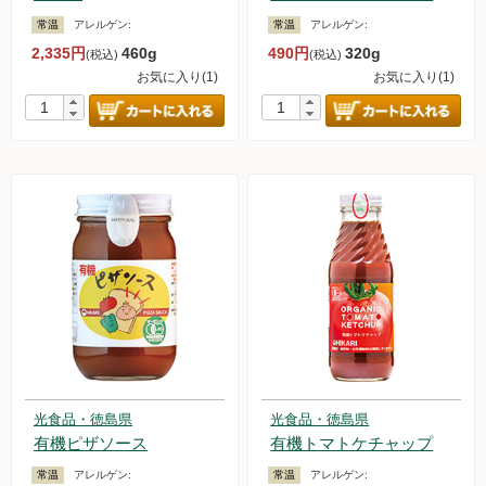
常温
アレルゲン:
常温
アレルゲン:
2,335円
460g
490円
320g
(税込)
(税込)
お気に入り(1)
お気に入り(1)
光食品・徳島県
光食品・徳島県
有機ピザソース
有機トマトケチャップ
常温
アレルゲン:
常温
アレルゲン: