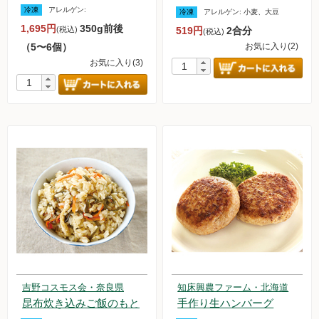
冷凍
アレルゲン:
冷凍
アレルゲン:
小麦、大豆
無農薬豆
1,695円
350g前後
(税込)
519円
2合分
(税込)
（5〜6個）
お気に入り(2)
パン・蜂蜜・ジャム他
お気に入り(3)
国産大豆の加工品
たまご・乳製品
水産品
肉類
冷蔵食品他
惣菜
麺
吉野コスモス会・奈良県
知床興農ファーム・北海道
昆布炊き込みご飯のもと
手作り生ハンバーグ
乾物