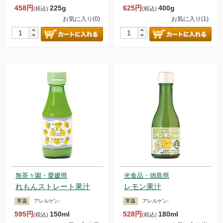
458円
225g
625円
400g
(税込)
(税込)
お気に入り(0)
お気に入り(1)
無茶々園・愛媛県
光食品・徳島県
れもんストレート果汁
レモン果汁
常温
アレルゲン:
常温
アレルゲン:
595円
150ml
528円
180ml
(税込)
(税込)