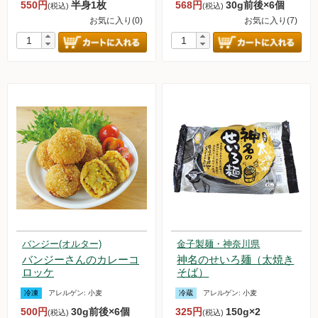
550円
半身1枚
568円
30g前後×6個
(税込)
(税込)
お気に入り(0)
お気に入り(7)
新規募集中！
フランチャイズビジネス
定期購入について
バンジー(オルター)
金子製麺・神奈川県
バンジーさんのカレーコ
神名のせいろ麺（太焼き
ロッケ
そば）
冷凍
アレルゲン:
小麦
冷蔵
アレルゲン:
小麦
500円
30g前後×6個
325円
150g×2
(税込)
(税込)