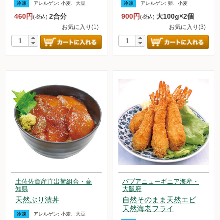
冷凍
アレルゲン:
小麦、大豆
冷凍
アレルゲン:
卵、小麦
調味料
460円
2合分
900円
大100g×2個
(税込)
(税込)
お気に入り(1)
お気に入り(3)
伝統酒類
飲料品
菓子類
粉・餅
健康応援グッズ
石けん・生活用品
食べもの百科（書籍）
土佐佐賀産直出荷組合・高
パプアニューギニア海産・
知県
大阪府
天然ぶり漬丼
自然そのまま天然エビ
ご利用ガイド
天然海老フライ
冷凍
アレルゲン:
小麦、大豆