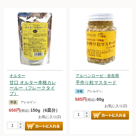
オルター
アルペンローゼ・奈良県
甘口 オルター本格カレ
手作り粒マスタード
ールー（フレークタイ
冷蔵
アレルゲン:
プ）
585円
60g
(税込)
常温
アレルゲン:
お気に入り(2)
650円
150g（6皿分）
(税込)
お気に入り(2)