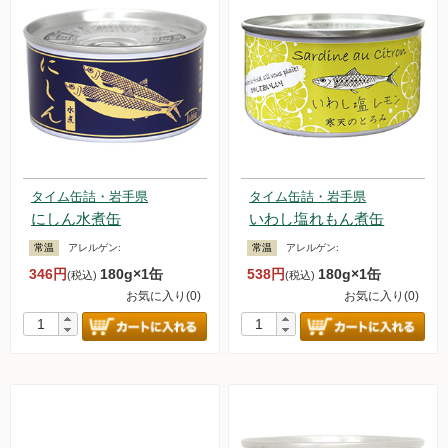
タイム缶詰・岩手県
タイム缶詰・岩手県
にしん水煮缶
いわし塩れもん煮缶
常温
アレルゲン:
常温
アレルゲン:
346円
180g×1缶
538円
180g×1缶
(税込)
(税込)
お気に入り(0)
お気に入り(0)