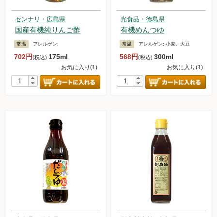
センナリ・広島県
光食品・徳島県
国産有機純りんご酢
有機めんつゆ
常温
アレルゲン:
常温
アレルゲン:
小麦、大豆
702円
175ml
568円
300ml
(税込)
(税込)
お気に入り(1)
お気に入り(1)