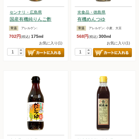
センナリ・広島県
光食品・徳島県
国産有機純りんご酢
有機めんつゆ
常温
アレルゲン:
常温
アレルゲン:
小麦、大豆
702円
175ml
568円
300ml
(税込)
(税込)
お気に入り(1)
お気に入り(1)