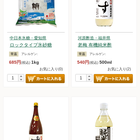
中日本氷糖・愛知県
河原酢造・福井県
ロックタイプ氷砂糖
老梅 有機純米酢
常温
アレルゲン:
常温
アレルゲン:
685円
1kg
540円
500ml
(税込)
(税込)
お気に入り(0)
お気に入り(2)