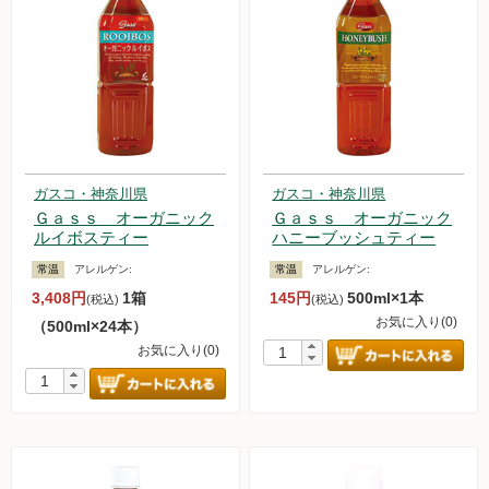
ガスコ・神奈川県
ガスコ・神奈川県
Ｇａｓｓ オーガニック
Ｇａｓｓ オーガニック
ルイボスティー
ハニーブッシュティー
常温
アレルゲン:
常温
アレルゲン:
3,408円
1箱
145円
500ml×1本
(税込)
(税込)
お気に入り(0)
（500ml×24本）
お気に入り(0)