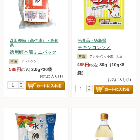
森田鰹節（高生連）・高知
光食品・徳島県
県
チキンコンソメ
徳用鰹本節ミニパック
常温
アレルゲン:
小麦、大豆
常温
アレルゲン:
485円
80g（10g×8
(税込)
588円
2.0g×20袋
(税込)
袋）
お気に入り(1)
お気に入り(2)