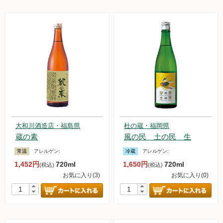
大和川酒造店・福島県
杜の蔵・福岡県
蔵の素
風の民 土の民 生
常温
アレルゲン:
冷蔵
アレルゲン:
1,452円
720ml
1,650円
720ml
(税込)
(税込)
お気に入り(3)
お気に入り(0)