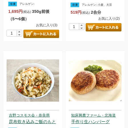
冷凍
アレルゲン:
冷凍
アレルゲン:
小麦、大豆
無農薬豆
1,695円
350g前後
(税込)
519円
2合分
(税込)
（5〜6個）
お気に入り(2)
パン・蜂蜜・ジャム他
お気に入り(3)
国産大豆の加工品
たまご・乳製品
水産品
肉類
冷蔵食品他
惣菜
麺
吉野コスモス会・奈良県
知床興農ファーム・北海道
昆布炊き込みご飯のもと
手作り生ハンバーグ
乾物