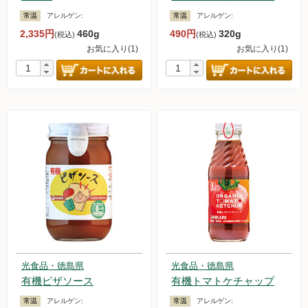
常温
アレルゲン:
常温
アレルゲン:
2,335円
460g
490円
320g
(税込)
(税込)
お気に入り(1)
お気に入り(1)
光食品・徳島県
光食品・徳島県
有機ピザソース
有機トマトケチャップ
常温
アレルゲン:
常温
アレルゲン: