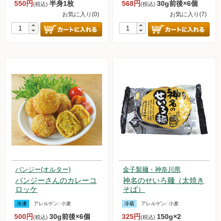
550円
半身1枚
568円
30g前後×6個
(税込)
(税込)
お気に入り(0)
お気に入り(7)
新規募集中！
フランチャイズビジネス
定期購入について
バンジー(オルター)
金子製麺・神奈川県
バンジーさんのカレーコ
神名のせいろ麺（太焼き
ロッケ
そば）
冷凍
アレルゲン:
小麦
冷蔵
アレルゲン:
小麦
500円
30g前後×6個
325円
150g×2
(税込)
(税込)