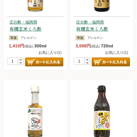
庄分酢・福岡県
庄分酢・福岡県
有機玄米くろ酢
有機玄米くろ酢
常温
アレルゲン:
常温
アレルゲン:
1,410円
300ml
3,008円
720ml
(税込)
(税込)
お気に入り(1)
お気に入り(1)