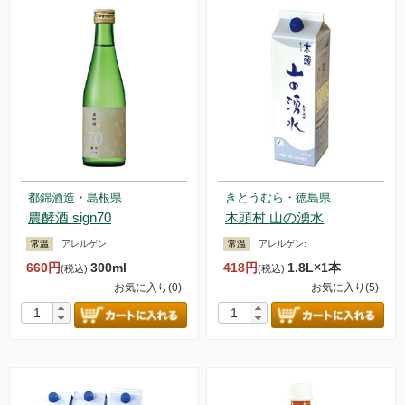
都錦酒造・島根県
きとうむら・徳島県
農酵酒 sign70
木頭村 山の湧水
常温
アレルゲン:
常温
アレルゲン:
660円
300ml
418円
1.8L×1本
(税込)
(税込)
お気に入り(0)
お気に入り(5)