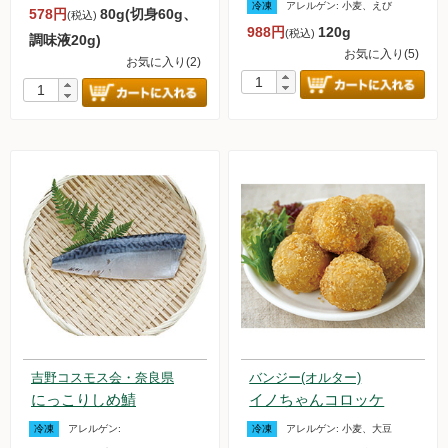
冷凍
アレルゲン:
小麦、えび
578円
80g(切身60g、
(税込)
お買い物について
988円
120g
(税込)
調味液20g)
お気に入り(5)
取扱いアイテム数について
お気に入り(2)
カートについて
お届け日について
送料ついて
返品・キャンセルについて
お支払い方法について
賞味期限について
よくあるご質問
オルター品もの
吉野コスモス会・奈良県
バンジー(オルター)
にっこりしめ鯖
イノちゃんコロッケ
取扱店のご紹介
冷凍
アレルゲン:
冷凍
アレルゲン:
小麦、大豆