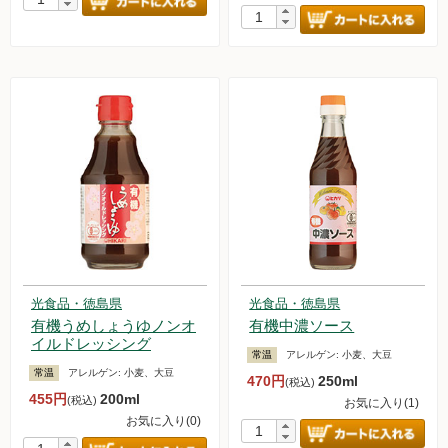
光食品・徳島県
光食品・徳島県
有機うめしょうゆノンオ
有機中濃ソース
イルドレッシング
常温
アレルゲン:
小麦、大豆
常温
アレルゲン:
小麦、大豆
470円
250ml
(税込)
455円
200ml
(税込)
お気に入り(1)
お気に入り(0)