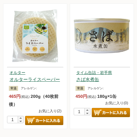
オルター
タイム缶詰・岩手県
オルターライスペーパー
さば水煮缶
常温
アレルゲン:
常温
アレルゲン:
465円
200g（40枚前
450円
180g×1缶
(税込)
(税込)
お気に入り(0)
後）
お気に入り(2)