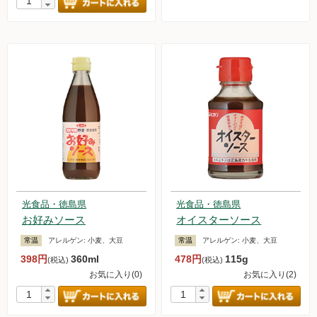
光食品・徳島県
光食品・徳島県
お好みソース
オイスターソース
常温
アレルゲン:
小麦、大豆
常温
アレルゲン:
小麦、大豆
398円
360ml
478円
115g
(税込)
(税込)
お気に入り(0)
お気に入り(2)