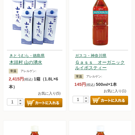
きとうむら・徳島県
ガスコ・神奈川県
木頭村 山の湧水
Ｇａｓｓ オーガニック
ルイボスティー
常温
アレルゲン:
常温
アレルゲン:
2,415円
1箱（1.8L×6
(税込)
145円
500ml×1本
(税込)
本）
お気に入り(1)
お気に入り(5)