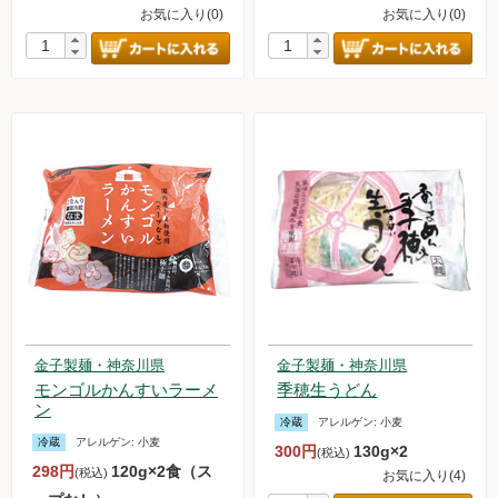
お気に入り(0)
お気に入り(0)
金子製麺・神奈川県
金子製麺・神奈川県
モンゴルかんすいラーメ
季穂生うどん
ン
冷蔵
アレルゲン:
小麦
冷蔵
アレルゲン:
小麦
300円
130g×2
(税込)
298円
120g×2食（ス
(税込)
お気に入り(4)