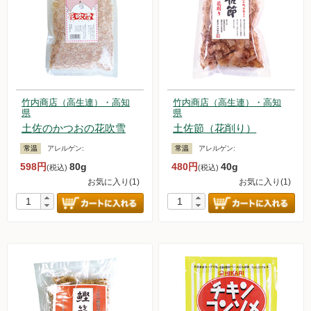
竹内商店（高生連）・高知
竹内商店（高生連）・高知
県
県
土佐のかつおの花吹雪
土佐節（花削り）
常温
アレルゲン:
常温
アレルゲン:
598円
80g
480円
40g
(税込)
(税込)
お気に入り(1)
お気に入り(1)