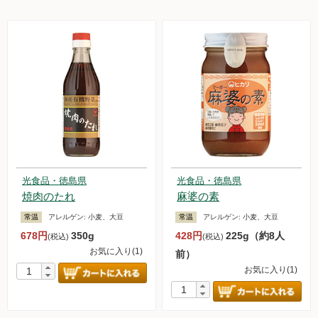
光食品・徳島県
光食品・徳島県
焼肉のたれ
麻婆の素
常温
アレルゲン:
小麦、大豆
常温
アレルゲン:
小麦、大豆
678円
350g
428円
225g（約8人
(税込)
(税込)
お気に入り(1)
前）
お気に入り(1)