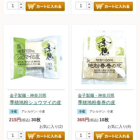
金子製麺・神奈川県
金子製麺・神奈川県
季穂地粉シュウマイの皮
季穂地粉春巻の皮
冷蔵
アレルゲン:
小麦
冷蔵
アレルゲン:
小麦
215円
30枚
365円
10枚
(税込)
(税込)
お気に入り(2)
お気に入り(4)