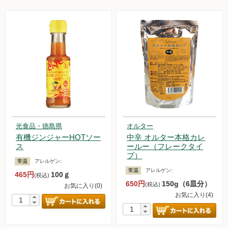
光食品・徳島県
オルター
有機ジンジャーHOTソー
中辛 オルター本格カレ
ス
ールー（フレークタイ
プ）
常温
アレルゲン:
常温
アレルゲン:
465円
100ｇ
(税込)
650円
150g（6皿分）
(税込)
お気に入り(0)
お気に入り(4)