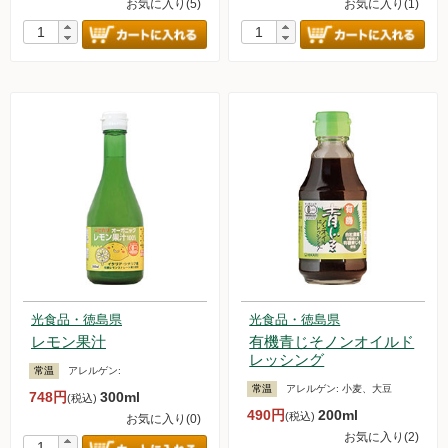
お気に入り(5)
お気に入り(1)
光食品・徳島県
光食品・徳島県
レモン果汁
有機青じそノンオイルド
レッシング
常温
アレルゲン:
常温
アレルゲン:
小麦、大豆
748円
300ml
(税込)
490円
200ml
(税込)
お気に入り(0)
お気に入り(2)