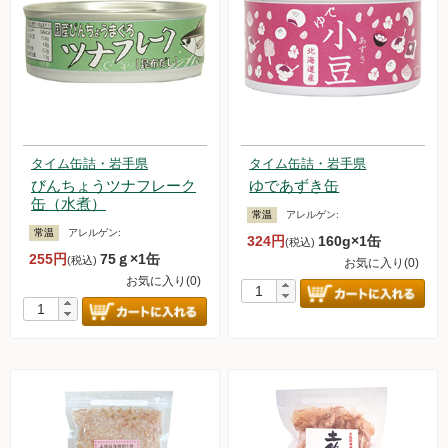
タイム缶詰・岩手県
タイム缶詰・岩手県
びんちょうツナフレーク
ゆであずき缶
缶（水煮）
常温
アレルゲン:
常温
アレルゲン:
324円
160g×1缶
(税込)
255円
75ｇ×1缶
(税込)
お気に入り(0)
お気に入り(0)