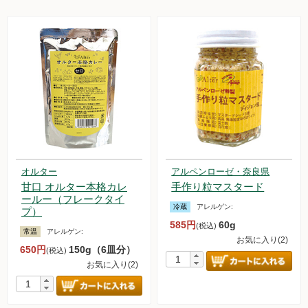
オルター
アルペンローゼ・奈良県
甘口 オルター本格カレ
手作り粒マスタード
ールー（フレークタイ
冷蔵
アレルゲン:
プ）
585円
60g
(税込)
常温
アレルゲン:
お気に入り(2)
650円
150g（6皿分）
(税込)
お気に入り(2)