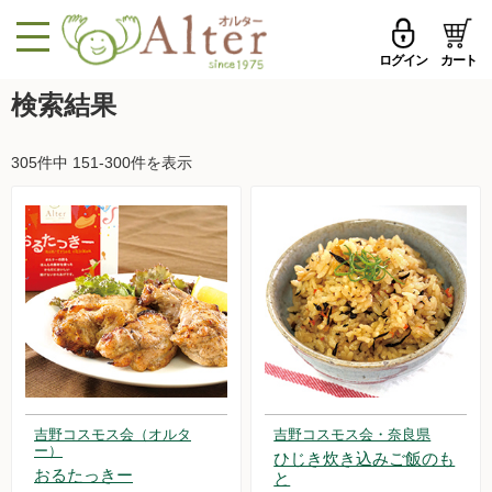
ログイン
カート
MENU
検索結果
メールアドレス
トップページへ戻る
305件中 151-300件を表示
品ものカテゴリ
パスワード
セール品・おすすめ
メールアドレスを保存する
お試しセット
今週の新登場
パスワードを忘れた方はこちら
野菜
初めての方へ
果物
吉野コスモス会（オルタ
吉野コスモス会・奈良県
新規一般会員登録
ー）
ひじき炊き込みご飯のも
無農薬米・雑穀
おるたっきー
と