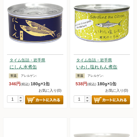
タイム缶詰・岩手県
タイム缶詰・岩手県
にしん水煮缶
いわし塩れもん煮缶
常温
アレルゲン:
常温
アレルゲン:
346円
180g×1缶
538円
180g×1缶
(税込)
(税込)
お気に入り(0)
お気に入り(0)