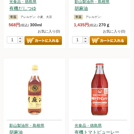
光食品・徳島県
影山製油所・島根県
有機だしつゆ
胡麻油
常温
アレルゲン:
小麦、大豆
常温
アレルゲン:
568円
300ml
1,435円
270ｇ
(税込)
(税込)
お気に入り(0)
お気に入り(0)
影山製油所・島根県
光食品・徳島県
胡麻油
有機トマトピューレー