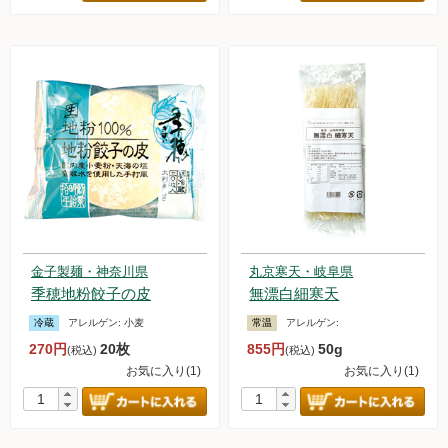
金子製麺・神奈川県
丸京寒天・岐阜県
季穂地粉餃子の皮
無漂白細寒天
冷蔵
アレルゲン:
小麦
常温
アレルゲン:
270円
20枚
855円
50g
(税込)
(税込)
お気に入り(1)
お気に入り(1)