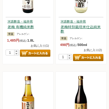
河原酢造・福井県
河原酢造・福井県
老梅 有機純米酢
老梅特別栽培米仕込純米
酢
常温
アレルゲン:
常温
アレルゲン:
1,485円
1.8L
(税込)
498円
500ml
(税込)
お気に入り(1)
お気に入り(2)