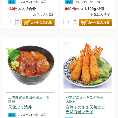
冷凍
アレルゲン:
小麦、大豆
冷凍
アレルゲン:
卵、小麦
調味料
460円
2合分
900円
大100g×2個
(税込)
(税込)
お気に入り(1)
お気に入り(3)
伝統酒類
飲料品
菓子類
粉・餅
健康応援グッズ
石けん・生活用品
食べもの百科（書籍）
土佐佐賀産直出荷組合・高
パプアニューギニア海産・
知県
大阪府
天然ぶり漬丼
自然そのまま天然エビ
ご利用ガイド
天然海老フライ
冷凍
アレルゲン:
小麦、大豆