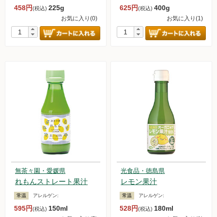
458円
225g
625円
400g
(税込)
(税込)
お気に入り(0)
お気に入り(1)
無茶々園・愛媛県
光食品・徳島県
れもんストレート果汁
レモン果汁
常温
アレルゲン:
常温
アレルゲン:
595円
150ml
528円
180ml
(税込)
(税込)