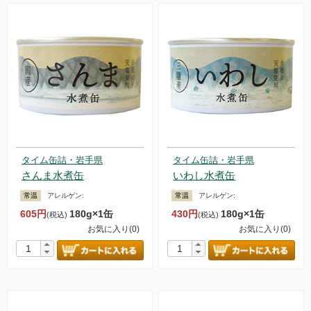
タイム缶詰・岩手県
タイム缶詰・岩手県
さんま水煮缶
いわし水煮缶
常温
アレルゲン:
常温
アレルゲン:
605円
180g×1缶
430円
180g×1缶
(税込)
(税込)
お気に入り(0)
お気に入り(0)