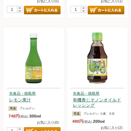
お気に入り(5)
お気に入り(1)
光食品・徳島県
光食品・徳島県
レモン果汁
有機青じそノンオイルド
レッシング
常温
アレルゲン:
常温
アレルゲン:
小麦、大豆
748円
300ml
(税込)
490円
200ml
(税込)
お気に入り(0)
お気に入り(2)