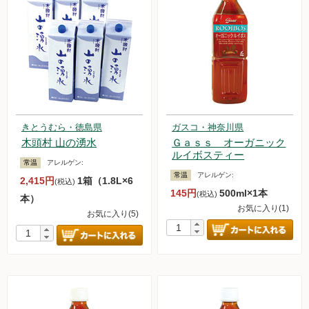
きとうむら・徳島県
ガスコ・神奈川県
木頭村 山の湧水
Ｇａｓｓ オーガニック
ルイボスティー
常温
アレルゲン:
常温
アレルゲン:
2,415円
1箱（1.8L×6
(税込)
145円
500ml×1本
(税込)
本）
お気に入り(1)
お気に入り(5)