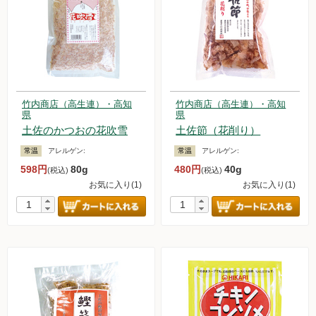
竹内商店（高生連）・高知
竹内商店（高生連）・高知
県
県
土佐のかつおの花吹雪
土佐節（花削り）
常温
アレルゲン:
常温
アレルゲン:
598円
80g
480円
40g
(税込)
(税込)
お気に入り(1)
お気に入り(1)