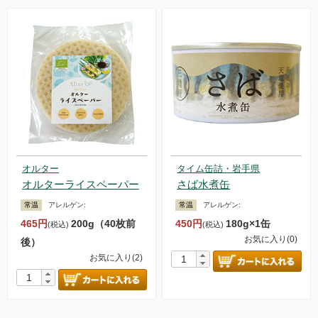
オルター
タイム缶詰・岩手県
オルターライスペーパー
さば水煮缶
常温
アレルゲン:
常温
アレルゲン:
465円
200g（40枚前
450円
180g×1缶
(税込)
(税込)
お気に入り(0)
後）
お気に入り(2)