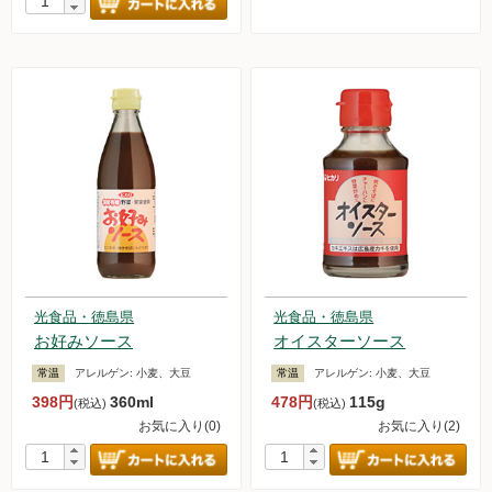
光食品・徳島県
光食品・徳島県
お好みソース
オイスターソース
常温
アレルゲン:
小麦、大豆
常温
アレルゲン:
小麦、大豆
398円
360ml
478円
115g
(税込)
(税込)
お気に入り(0)
お気に入り(2)