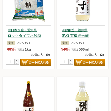
中日本氷糖・愛知県
河原酢造・福井県
ロックタイプ氷砂糖
老梅 有機純米酢
常温
アレルゲン:
常温
アレルゲン:
685円
1kg
540円
500ml
(税込)
(税込)
お気に入り(0)
お気に入り(2)