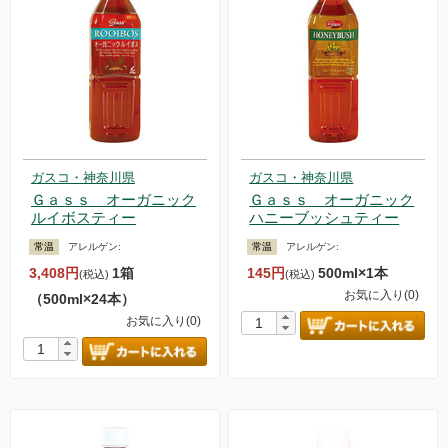
ガスコ・神奈川県
ガスコ・神奈川県
Ｇａｓｓ オーガニック
Ｇａｓｓ オーガニック
ルイボスティー
ハニーブッシュティー
常温
アレルゲン:
常温
アレルゲン:
3,408円
1箱
145円
500ml×1本
(税込)
(税込)
お気に入り(0)
（500ml×24本）
お気に入り(0)