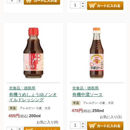
光食品・徳島県
光食品・徳島県
有機うめしょうゆノンオ
有機中濃ソース
イルドレッシング
常温
アレルゲン:
小麦、大豆
常温
アレルゲン:
小麦、大豆
470円
250ml
(税込)
455円
200ml
(税込)
お気に入り(1)
お気に入り(0)