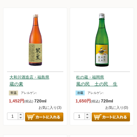
大和川酒造店・福島県
杜の蔵・福岡県
蔵の素
風の民 土の民 生
常温
アレルゲン:
冷蔵
アレルゲン:
1,452円
720ml
1,650円
720ml
(税込)
(税込)
お気に入り(3)
お気に入り(0)