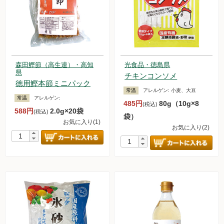
森田鰹節（高生連）・高知
光食品・徳島県
県
チキンコンソメ
徳用鰹本節ミニパック
常温
アレルゲン:
小麦、大豆
常温
アレルゲン:
485円
80g（10g×8
(税込)
588円
2.0g×20袋
(税込)
袋）
お気に入り(1)
お気に入り(2)