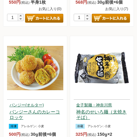
550円
半身1枚
568円
30g前後×6個
(税込)
(税込)
お気に入り(0)
お気に入り(7)
新規募集中！
フランチャイズビジネス
定期購入について
バンジー(オルター)
金子製麺・神奈川県
バンジーさんのカレーコ
神名のせいろ麺（太焼き
ロッケ
そば）
冷凍
アレルゲン:
小麦
冷蔵
アレルゲン:
小麦
500円
30g前後×6個
325円
150g×2
(税込)
(税込)