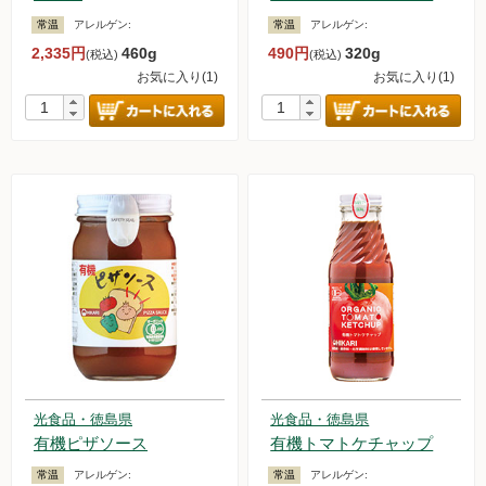
常温
アレルゲン:
常温
アレルゲン:
2,335円
460g
490円
320g
(税込)
(税込)
お気に入り(1)
お気に入り(1)
光食品・徳島県
光食品・徳島県
有機ピザソース
有機トマトケチャップ
常温
アレルゲン:
常温
アレルゲン: