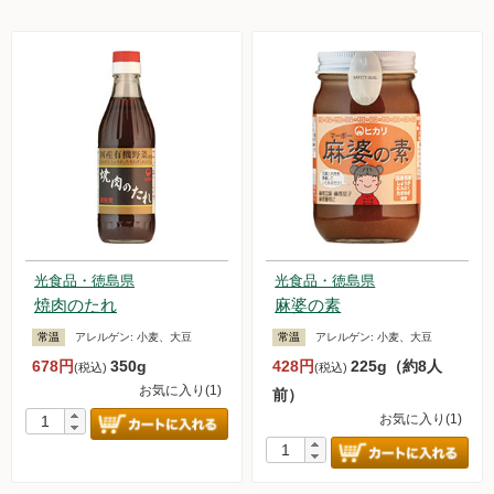
光食品・徳島県
光食品・徳島県
焼肉のたれ
麻婆の素
常温
アレルゲン:
小麦、大豆
常温
アレルゲン:
小麦、大豆
678円
350g
428円
225g（約8人
(税込)
(税込)
お気に入り(1)
前）
お気に入り(1)