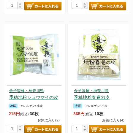
金子製麺・神奈川県
金子製麺・神奈川県
季穂地粉シュウマイの皮
季穂地粉春巻の皮
冷蔵
アレルゲン:
小麦
冷蔵
アレルゲン:
小麦
215円
30枚
365円
10枚
(税込)
(税込)
お気に入り(2)
お気に入り(4)