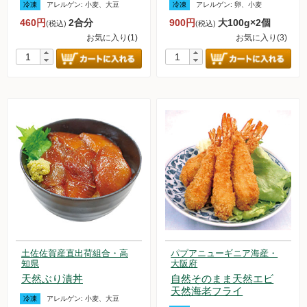
冷凍
アレルゲン:
小麦、大豆
冷凍
アレルゲン:
卵、小麦
調味料
460円
2合分
900円
大100g×2個
(税込)
(税込)
お気に入り(1)
お気に入り(3)
伝統酒類
飲料品
菓子類
粉・餅
健康応援グッズ
石けん・生活用品
食べもの百科（書籍）
土佐佐賀産直出荷組合・高
パプアニューギニア海産・
知県
大阪府
天然ぶり漬丼
自然そのまま天然エビ
ご利用ガイド
天然海老フライ
冷凍
アレルゲン:
小麦、大豆