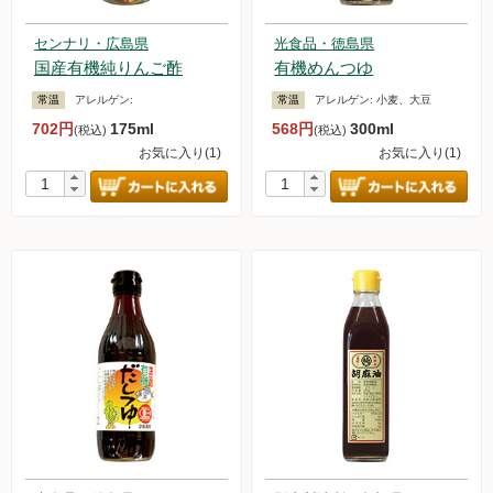
センナリ・広島県
光食品・徳島県
国産有機純りんご酢
有機めんつゆ
常温
アレルゲン:
常温
アレルゲン:
小麦、大豆
702円
175ml
568円
300ml
(税込)
(税込)
お気に入り(1)
お気に入り(1)