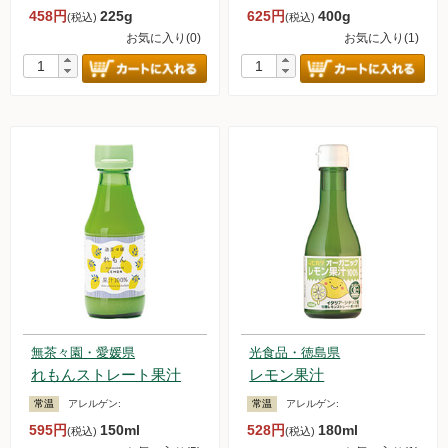
458円
225g
625円
400g
(税込)
(税込)
お気に入り(0)
お気に入り(1)
無茶々園・愛媛県
光食品・徳島県
れもんストレート果汁
レモン果汁
常温
アレルゲン:
常温
アレルゲン:
595円
150ml
528円
180ml
(税込)
(税込)