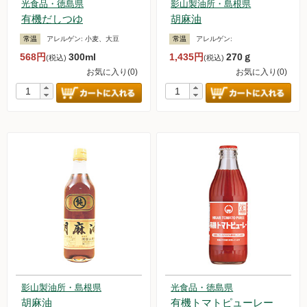
光食品・徳島県
影山製油所・島根県
有機だしつゆ
胡麻油
常温
アレルゲン:
小麦、大豆
常温
アレルゲン:
568円
300ml
1,435円
270ｇ
(税込)
(税込)
お気に入り(0)
お気に入り(0)
影山製油所・島根県
光食品・徳島県
胡麻油
有機トマトピューレー