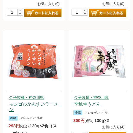
お気に入り(0)
お気に入り(0)
金子製麺・神奈川県
金子製麺・神奈川県
モンゴルかんすいラーメ
季穂生うどん
ン
冷蔵
アレルゲン:
小麦
冷蔵
アレルゲン:
小麦
300円
130g×2
(税込)
298円
120g×2食（ス
(税込)
お気に入り(4)