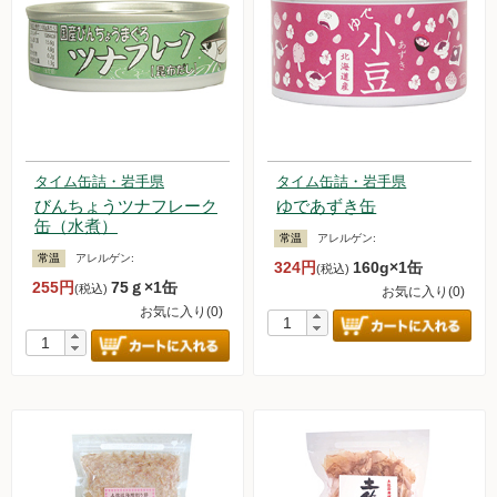
タイム缶詰・岩手県
タイム缶詰・岩手県
びんちょうツナフレーク
ゆであずき缶
缶（水煮）
常温
アレルゲン:
常温
アレルゲン:
324円
160g×1缶
(税込)
255円
75ｇ×1缶
(税込)
お気に入り(0)
お気に入り(0)