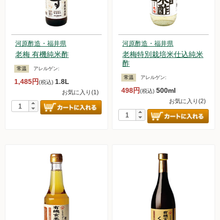
河原酢造・福井県
河原酢造・福井県
老梅 有機純米酢
老梅特別栽培米仕込純米
酢
常温
アレルゲン:
常温
アレルゲン:
1,485円
1.8L
(税込)
498円
500ml
(税込)
お気に入り(1)
お気に入り(2)