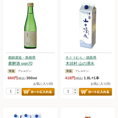
都錦酒造・島根県
きとうむら・徳島県
農酵酒 sign70
木頭村 山の湧水
常温
アレルゲン:
常温
アレルゲン:
660円
300ml
418円
1.8L×1本
(税込)
(税込)
お気に入り(0)
お気に入り(5)