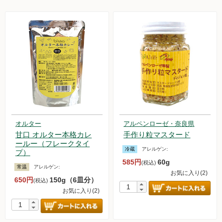
オルター
アルペンローゼ・奈良県
甘口 オルター本格カレ
手作り粒マスタード
ールー（フレークタイ
冷蔵
アレルゲン:
プ）
585円
60g
(税込)
常温
アレルゲン:
お気に入り(2)
650円
150g（6皿分）
(税込)
お気に入り(2)