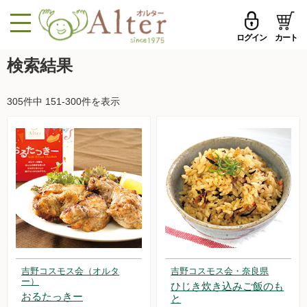
ログイン
カート
MENU
検索結果
メールアドレス
トップページへ戻る
305件中 151-300件を表示
品ものカテゴリ
パスワード
セール品・おすすめ
メールアドレスを保存する
お試しセット
今週の新登場
パスワードを忘れた方はこちら
野菜
初めての方へ
果物
吉野コスモス会（オルタ
吉野コスモス会・奈良県
新規一般会員登録
ー）
ひじき炊き込みご飯のも
無農薬米・雑穀
おるたっきー
と