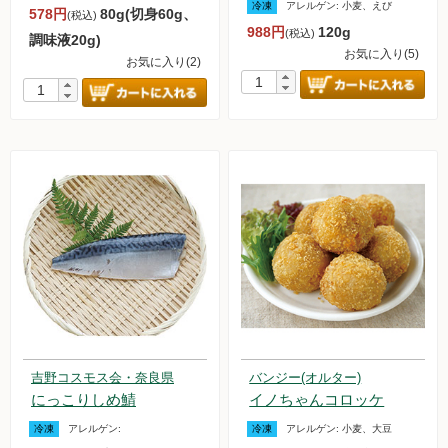
冷凍
アレルゲン:
小麦、えび
578円
80g(切身60g、
(税込)
お買い物について
988円
120g
(税込)
調味液20g)
お気に入り(5)
取扱いアイテム数について
お気に入り(2)
カートについて
お届け日について
送料ついて
返品・キャンセルについて
お支払い方法について
賞味期限について
よくあるご質問
オルター品もの
吉野コスモス会・奈良県
バンジー(オルター)
にっこりしめ鯖
イノちゃんコロッケ
取扱店のご紹介
冷凍
アレルゲン:
冷凍
アレルゲン:
小麦、大豆