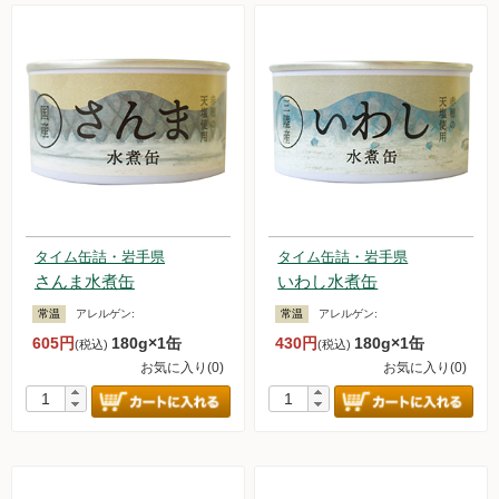
タイム缶詰・岩手県
タイム缶詰・岩手県
さんま水煮缶
いわし水煮缶
常温
アレルゲン:
常温
アレルゲン:
605円
180g×1缶
430円
180g×1缶
(税込)
(税込)
お気に入り(0)
お気に入り(0)