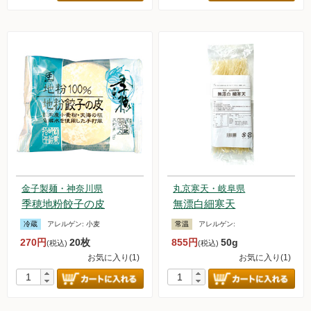
金子製麺・神奈川県
丸京寒天・岐阜県
季穂地粉餃子の皮
無漂白細寒天
冷蔵
アレルゲン:
小麦
常温
アレルゲン:
270円
20枚
855円
50g
(税込)
(税込)
お気に入り(1)
お気に入り(1)