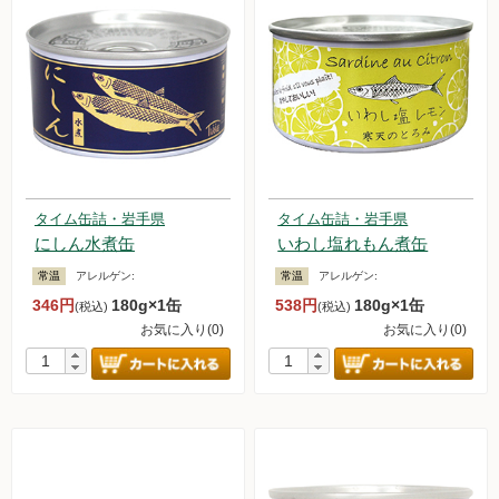
タイム缶詰・岩手県
タイム缶詰・岩手県
にしん水煮缶
いわし塩れもん煮缶
常温
アレルゲン:
常温
アレルゲン:
346円
180g×1缶
538円
180g×1缶
(税込)
(税込)
お気に入り(0)
お気に入り(0)