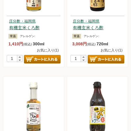
庄分酢・福岡県
庄分酢・福岡県
有機玄米くろ酢
有機玄米くろ酢
常温
アレルゲン:
常温
アレルゲン:
1,410円
300ml
3,008円
720ml
(税込)
(税込)
お気に入り(1)
お気に入り(1)