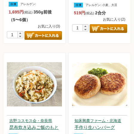
冷凍
アレルゲン:
冷凍
アレルゲン:
小麦、大豆
無農薬豆
1,695円
350g前後
(税込)
519円
2合分
(税込)
（5〜6個）
お気に入り(2)
パン・蜂蜜・ジャム他
お気に入り(3)
国産大豆の加工品
たまご・乳製品
水産品
肉類
冷蔵食品他
惣菜
麺
吉野コスモス会・奈良県
知床興農ファーム・北海道
昆布炊き込みご飯のもと
手作り生ハンバーグ
乾物