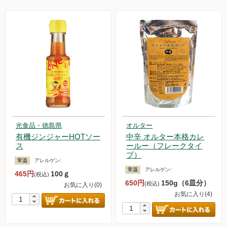
光食品・徳島県
オルター
有機ジンジャーHOTソー
中辛 オルター本格カレ
ス
ールー（フレークタイ
プ）
常温
アレルゲン:
常温
アレルゲン:
465円
100ｇ
(税込)
650円
150g（6皿分）
(税込)
お気に入り(0)
お気に入り(4)