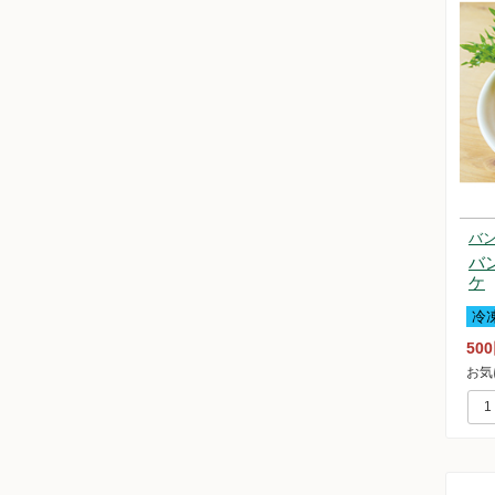
バン
バ
ケ
冷
50
お気