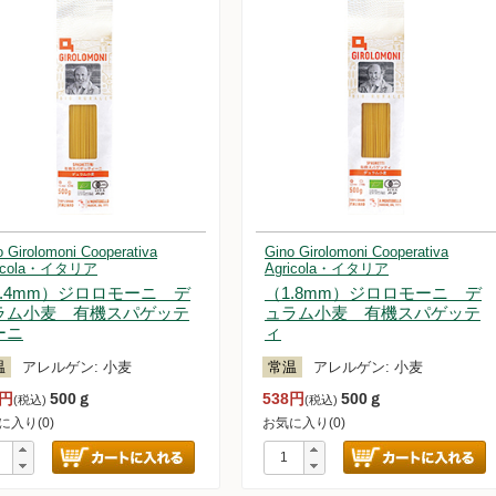
o Girolomoni Cooperativa
Gino Girolomoni Cooperativa
ricola・イタリア
Agricola・イタリア
1.4mm）ジロロモーニ デ
（1.8mm）ジロロモーニ デ
ラム小麦 有機スパゲッテ
ュラム小麦 有機スパゲッテ
ーニ
ィ
温
アレルゲン:
小麦
常温
アレルゲン:
小麦
8円
500ｇ
538円
500ｇ
(税込)
(税込)
に入り(0)
お気に入り(0)