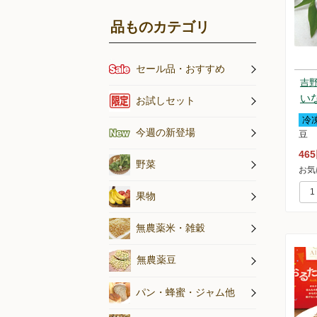
品ものカテゴリ
セール品・おすすめ
吉
オススメの
い
アイスキャ
お試しセット
冷
今週の新登場
豆
46
乾燥野菜
乾燥きのこ
旬のお野菜
野菜
お気
果物
無農薬米・
無農薬米・雑穀
無農薬豆
蜂蜜・ジャ
パン
パン・蜂蜜・ジャム他