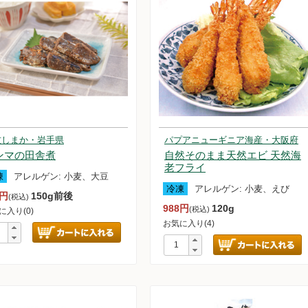
友しまか・岩手県
パプアニューギニア海産・大阪府
ンマの田舎煮
自然そのまま天然エビ 天然海
老フライ
凍
アレルゲン:
小麦、大豆
冷凍
アレルゲン:
小麦、えび
8円
150g前後
(税込)
988円
120g
(税込)
に入り(0)
お気に入り(4)