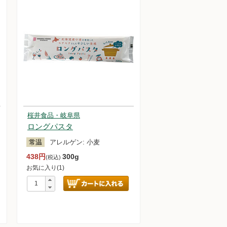
桜井食品・岐阜県
ロングパスタ
常温
アレルゲン:
小麦
438円
300g
(税込)
お気に入り(1)