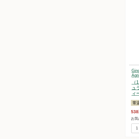
Gin
Ag
（
ュ
ィ
常
53
お気