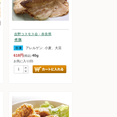
吉野コスモス会・奈良県
煮豚
冷凍
アレルゲン:
小麦、大豆
618円
40g
(税込)
お気に入り(0)