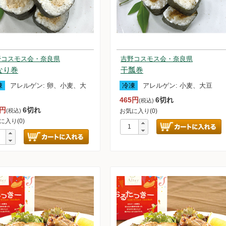
野コスモス会・奈良県
吉野コスモス会・奈良県
惣菜セット
なり巻
干瓢巻
ンデー＆アイスクリームセット
凍
アレルゲン:
卵、小麦、大
冷凍
アレルゲン:
小麦、大豆
465円
6切れ
(税込)
5円
6切れ
(税込)
お気に入り(0)
セット
に入り(0)
雑穀
ム他