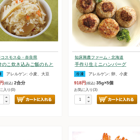
野コスモス会・奈良県
知床興農ファーム・北海道
けのこ炊き込みご飯のもと
手作り生ミニハンバーグ
凍
アレルゲン:
小麦、大豆
冷凍
アレルゲン:
卵、小麦
5円
2合分
918円
35g×5個
(税込)
(税込)
に入り(0)
お気に入り(3)