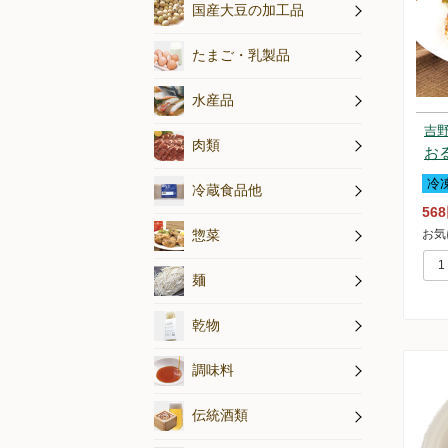
納豆
その他国産
豆腐
国産大豆の加工品
乳製品
たまご
たまご・乳製品
水産加工品
海藻・小魚
鮮魚・冷凍
水産品
吉
熟成牛肉・
放牧豚肉
平飼い鶏肉
ハム・ソー
最高品質の
肉類
お
冷
練り製品
漬物・佃煮
生芋・木灰
冷蔵食品他
56
惣菜
お気
麺
乾物
天然醸造調
オルター特
調味料
伝統酒類