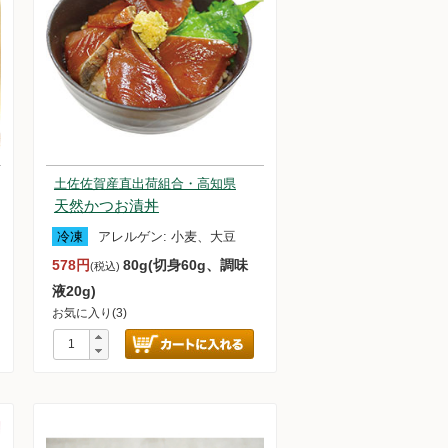
土佐佐賀産直出荷組合・高知県
天然かつお漬丼
冷凍
アレルゲン:
小麦、大豆
578円
80g(切身60g、調味
(税込)
液20g)
お気に入り(3)