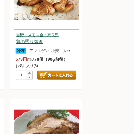
吉野コスモス会・奈良県
鶏の照り焼き
冷凍
アレルゲン:
小麦、大豆
573円
6個（90g前後）
(税込)
お気に入り(8)