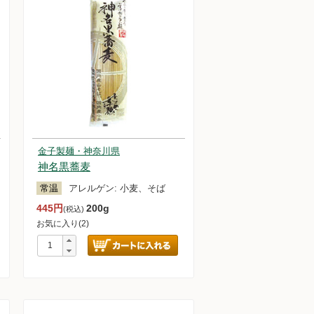
金子製麺・神奈川県
神名黒蕎麦
常温
アレルゲン:
小麦、そば
445円
200g
(税込)
お気に入り(2)