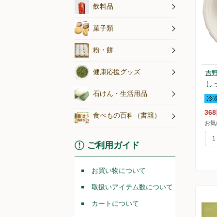
無農薬茶・
ジュース
コーヒー
その他飲料
飲料水
飲料品
アイス
こんにゃく
こだわり菓
菓子類
粉・餅
健康応援グッズ
吉
し
石けん・生活用品
冷
36
食べもの百科（書籍）
お気
ご利用ガイド
お買い物について
取扱いアイテム数について
カートについて