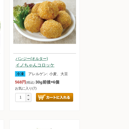
バンジー(オルター)
イノちゃんコロッケ
冷凍
アレルゲン:
小麦、大豆
568円
30g前後×6個
(税込)
お気に入り(7)