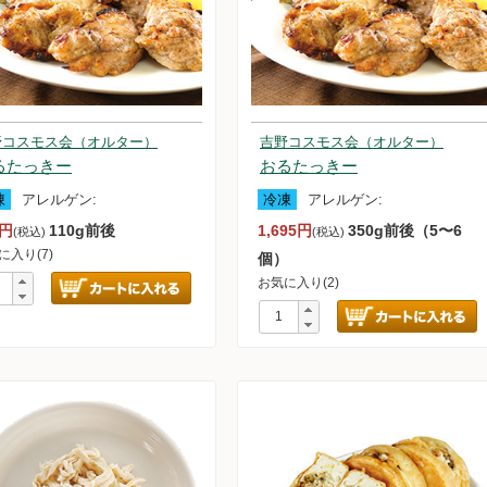
大豆の加工品
魚・魚介類
野コスモス会（オルター）
吉野コスモス会（オルター）
黒毛和牛
セージ他
ジビエ
るたっきー
おるたっきー
凍
アレルゲン:
冷凍
アレルゲン:
他
で固めた蒟蒻
8円
110g前後
1,695円
350g前後（5〜6
(税込)
(税込)
に入り(7)
個）
お気に入り(2)
味料
選天然だし素材