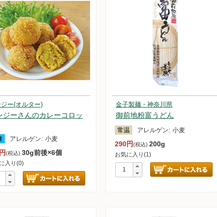
ジー(オルター)
金子製麺・神奈川県
ンジーさんのカレーコロッ
御前地粉富うどん
常温
アレルゲン:
小麦
凍
アレルゲン:
小麦
290円
200g
(税込)
0円
30g前後×6個
(税込)
お気に入り(1)
に入り(0)