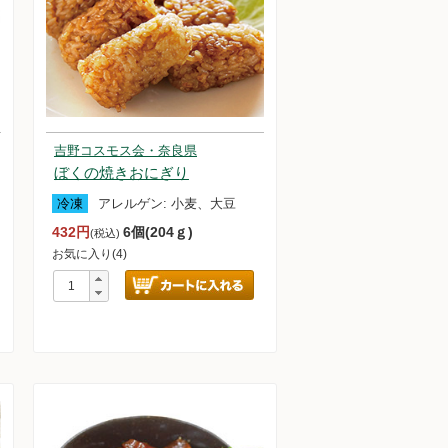
吉野コスモス会・奈良県
ぼくの焼きおにぎり
冷凍
アレルゲン:
小麦、大豆
432円
6個(204ｇ)
(税込)
お気に入り(4)