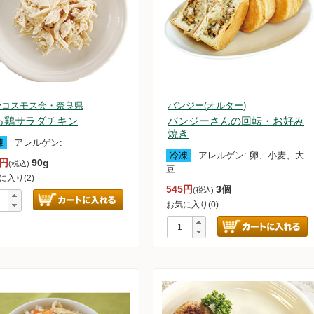
紅茶
わらび餅
子類
野コスモス会・奈良県
バンジー(オルター)
っ鶏サラダチキン
バンジーさんの回転・お好み
焼き
凍
アレルゲン:
冷凍
アレルゲン:
卵、小麦、大
8円
90g
(税込)
豆
に入り(2)
545円
3個
(税込)
お気に入り(0)